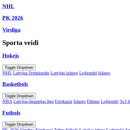
NHL
PK 2026
Virslīga
Sporta veidi
Hokejs
Toggle Dropdown
NHL
Latvijas čempionāts
Latvijas izlases
Leģionāri
Izlases
Basketbols
Toggle Dropdown
NBA
Latvijas-Igaunijas līga
Eirokausi
Izlases
Dāmas
Leģionāri
3x3 b
Futbols
Toggle Dropdown
PK 2026
Virslīga
Eirokausi
Telpu futbols
Latvijas izlase
Leģionāri
An