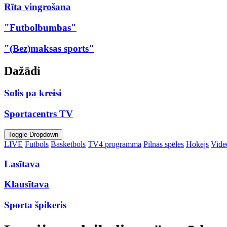
Rīta vingrošana
"Futbolbumbas"
"(Bez)maksas sports"
Dažādi
Solis pa kreisi
Sportacentrs TV
Toggle Dropdown
LIVE
Futbols
Basketbols
TV4 programma
Pilnas spēles
Hokejs
Video
Lasītava
Klausītava
Sporta špikeris