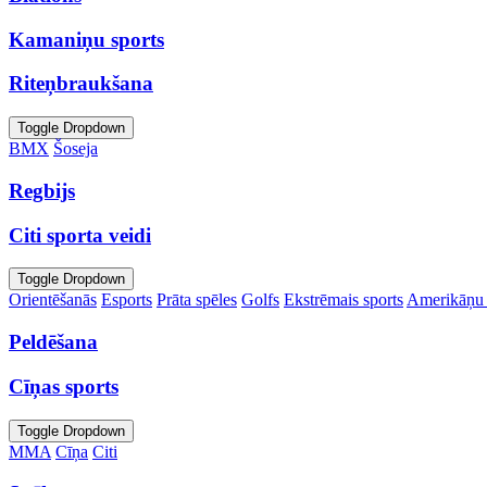
Kamaniņu sports
Riteņbraukšana
Toggle Dropdown
BMX
Šoseja
Regbijs
Citi sporta veidi
Toggle Dropdown
Orientēšanās
Esports
Prāta spēles
Golfs
Ekstrēmais sports
Amerikāņu 
Peldēšana
Cīņas sports
Toggle Dropdown
MMA
Cīņa
Citi