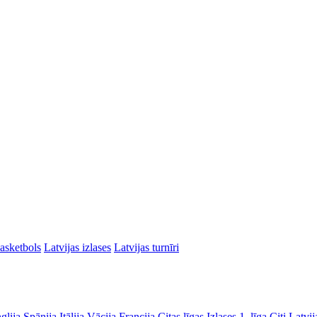
asketbols
Latvijas izlases
Latvijas turnīri
glija
Spānija
Itālija
Vācija
Francija
Citas līgas
Izlases
1. līga
Citi Latvij