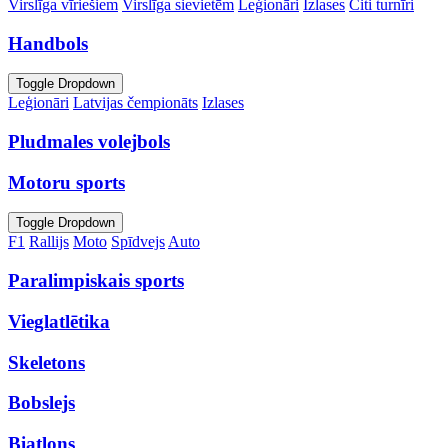
Virslīga vīriešiem
Virslīga sievietēm
Leģionāri
Izlases
Citi turnīri
Handbols
Toggle Dropdown
Leģionāri
Latvijas čempionāts
Izlases
Pludmales volejbols
Motoru sports
Toggle Dropdown
F1
Rallijs
Moto
Spīdvejs
Auto
Paralimpiskais sports
Vieglatlētika
Skeletons
Bobslejs
Biatlons