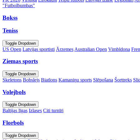
"Futbolbumbas"
Bokss
Teniss
Toggle Dropdown
US Open
Latvijas sportisti
Ārzemes
Australian Open
Vimbldona
Fre
Ziemas sports
Toggle Dropdown
Skeletons
Bobslejs
Biatlons
Kamaniņu sports
Slēpošana
Šorttreks
Sli
Volejbols
Toggle Dropdown
Baltijas līgas
Izlases
Citi turnīri
Florbols
Toggle Dropdown