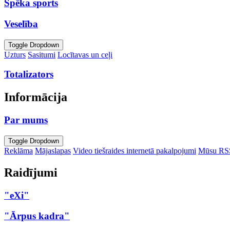
Spēka sports
Veselība
Toggle Dropdown
Uzturs
Sasitumi
Locītavas un ceļi
Totalizators
Informācija
Par mums
Toggle Dropdown
Reklāma
Mājaslapas
Video tiešraides internetā pakalpojumi
Mūsu RS
Raidījumi
"eXi"
"Ārpus kadra"