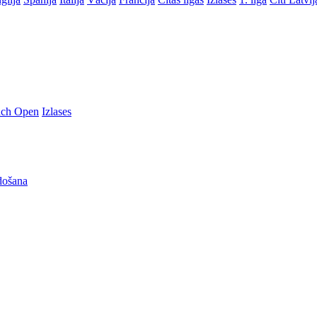
nch Open
Izlases
došana