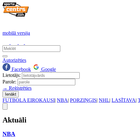
mobilā versija
Autorizēties
Facebook
Google
Lietotājs:
Parole:
→ Reģistrēties
Ienākt
FUTBOLA EIROKAUSI
|
NBA
|
PORZIŅĢIS
|
NHL
|
LASĪTAVA
|
Aktuāli
NBA