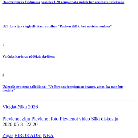
Daudzcīņnieks Feldmanis pasaules U20 čempionātā paliek bez rezultāta tāllēkšanā
U20 Latvijas vieglatlētikas jautrība: "Padevu tālāk, bet neviens neņēma"
1
Vaičules karjeras pēdējais skrējiens
2
Uzlecošā zvaigzne tāllēkšanā: "Uz Eiropas čempionātu braucu, zinot, ka man būs
medaļa"
Vieglatlētika 2026
Pievienot ziņu
Pievienot foto
Pievienot video
Sākt diskusiju
2026-05-31 22:20
Ziņas
EIROKAUSI
NBA