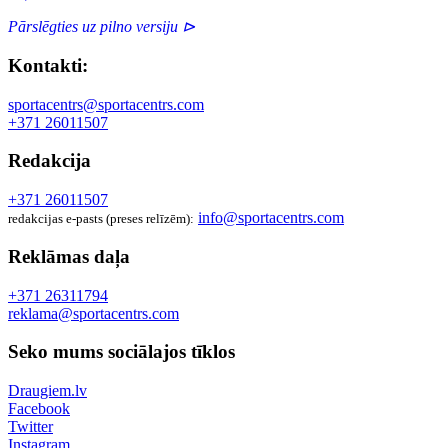
Pārslēgties uz pilno versiju ⊳
Kontakti:
sportacentrs@sportacentrs.com
+371 26011507
Redakcija
+371 26011507
info@sportacentrs.com
redakcijas e-pasts (preses relīzēm):
Reklāmas daļa
+371 26311794
reklama@sportacentrs.com
Seko mums sociālajos tīklos
Draugiem.lv
Facebook
Twitter
Instagram