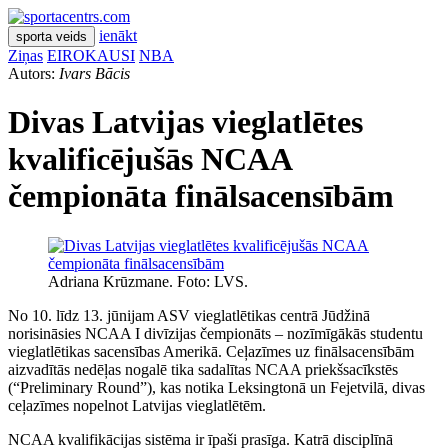
ienākt
sporta veids
Ziņas
EIROKAUSI
NBA
Autors:
Ivars Bācis
Divas Latvijas vieglatlētes
kvalificējušās NCAA
čempionāta finālsacensībām
Adriana Krūzmane. Foto: LVS.
No 10. līdz 13. jūnijam ASV vieglatlētikas centrā Jūdžinā
norisināsies NCAA I divīzijas čempionāts – nozīmīgākās studentu
vieglatlētikas sacensības Amerikā. Ceļazīmes uz finālsacensībām
aizvadītās nedēļas nogalē tika sadalītas NCAA priekšsacīkstēs
(“Preliminary Round”), kas notika Leksingtonā un Fejetvilā, divas
ceļazīmes nopelnot Latvijas vieglatlētēm.
NCAA kvalifikācijas sistēma ir īpaši prasīga. Katrā disciplīnā