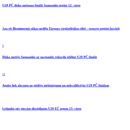
U20 PČ diska mešanas finālā Samauskis iegūst 12. vietu
Jau rīt Birmingemā sākas nedēļa Eiropas vieglatlētikas elitē - tostarp septiņi latvieši
5
Diska metējs Samauskis ar nacionālo rekordu iekļūst U20 PČ finālā
11
Apsīte liek akcentu uz pēdējo mēģinājumu un nekvalificējās U20 PČ finālam
Lešinskis pēc piecām disciplīnām U20 EČ ieņem 23. vietu