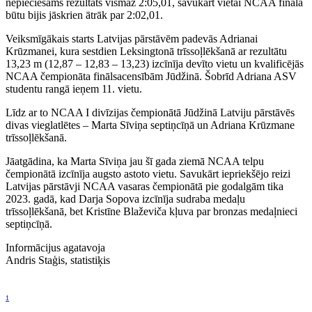
nepieciešams rezultāts vismaz 2:05,01, savukārt vietai NCAA finālā
būtu bijis jāskrien ātrāk par 2:02,01.
Veiksmīgākais starts Latvijas pārstāvēm padevās Adrianai
Krūzmanei, kura sestdien Leksingtonā trīssoļlēkšanā ar rezultātu
13,23 m (12,87 – 12,83 – 13,23) izcīnīja devīto vietu un kvalificējās
NCAA čempionāta finālsacensībām Jūdžinā. Šobrīd Adriana ASV
studentu rangā ieņem 11. vietu.
Līdz ar to NCAA I divīzijas čempionātā Jūdžinā Latviju pārstāvēs
divas vieglatlētes – Marta Sīviņa septiņcīņā un Adriana Krūzmane
trīssoļlēkšanā.
Jāatgādina, ka Marta Sīviņa jau šī gada ziemā NCAA telpu
čempionātā izcīnīja augsto astoto vietu. Savukārt iepriekšējo reizi
Latvijas pārstāvji NCAA vasaras čempionātā pie godalgām tika
2023. gadā, kad Darja Sopova izcīnīja sudraba medaļu
trīssoļlēkšanā, bet Kristīne Blaževiča kļuva par bronzas medaļnieci
septiņcīņā.
Informācijus agatavoja
Andris Staģis, statistiķis
1