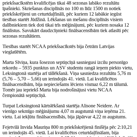
priekšsacīkstēm kvalificējas tikai 48 sezonas labāko rezultātu
īpašnieki. Skriešanas disciplīnās no 100 m līdz 1500 m notiek
priekšskrējieni un ceturtdaļfināli, pēc kuriem 12 labākie iegūst
tiesības startēt Jūdžinā. Lēkšanas un mešanu disciplīnās visiem
dalībniekiem tiek doti tikai trīs mēģinājumi, pēc kuriem nosaka 12
finālistus. Savukārt daudzcīņnieki finālsacensībām tiek atlasīti pēc
sezonas rezultātiem.
Tiesības startēt NCAA priekšsacīkstēs bija četrām Latvijas
vieglatlētēm.
Marta Sīviņa, kura šosezon septiņcīņā sasniegusi izcilu personīgo
rekordu – 5935 punktus un ASV studentu rangā ieņem piekto vietu,
Leksingtonā startēja arī tāllēkšanā. Viņa sasniedza rezultātu 5,76 m
(5,76 – 5,70 – 5,66) un ierindojās 41. vietā. Lai kvalificētos
finālsacensībām, bija nepieciešams lēciens vismaz 6,22 m tālumā.
Tomēr jau iepriekš Marta bija nodrošinājusi vietu NCAA
čempionātā septiņcīņā.
Turpat Leksingtonā kārtslēkšanā startēja Alisone Neidere. Ar
vienīgo sekmīgo mēģinājumu 4,07 m augstumā viņa ieņēma 21.
vietu. Lai iekļūtu finālsacensībās, bija jāpārvar 4,22 m augstums.
Fejetvilā Invida Mauriņa 800 m priekšskrējienā finišēja pēc 2:10,21
un ierindojās 45. vietā. Lai kvalificētos ceturtdaļfinālam, bija