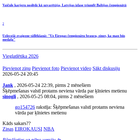
Vaičule karjeru noslēdz kā uzvarētāja, Latvijas izlase triumfē Baltijas čempionātā
2
Uzlecošā zvaigzne tāllēkšanā: "Uz Eiropas čempionātu braucu, zinot, ka man būs
medaļa"
Vieglatlētika 2026
Pievienot ziņu
Pievienot foto
Pievienot video
Sākt diskusiju
2026-05-24 20:45
Jank
, 2026-05-24 22:39, pirms 2 mēnešiem
Šķēpmešanas valstī protams neviena vārda par ķīnietes metienu
sinogli
, 2026-05-25 08:04, pirms 2 mēnešiem
go154726
rakstīja: Šķēpmešanas valstī protams neviena
vārda par ķīnietes metienu
Kāds sakars??
Ziņas
EIROKAUSI
NBA
Pārslēgties uz pilno versiju ⊳