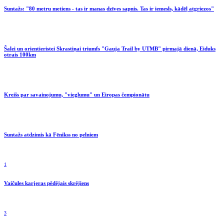
Suntažs: "80 metru metiens - tas ir manas dzīves sapnis. Tas ir iemesls, kādēļ atgriezos"
Šalei un orientieristei Skrastiņai triumfs "Gauja Trail by UTMB" pirmajā dienā, Eiduks
otrais 100km
Kreišs par savainojumu, "vieglumu" un Eiropas čempionātu
Suntažs atdzimis kā Fēnikss no pelniem
1
Vaičules karjeras pēdējais skrējiens
3