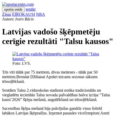
ienākt
sporta veids
Ziņas
EIROKAUSI
NBA
Autors:
Ivars Bācis
Latvijas vadošo šķēpmetēju
cerīgie rezultāti "Talsu kausos"
Foto: LVS.
Trīs vīri tālāk par 75 metriem, divas meitenes - tālāk par 50
metriem.Brendai Džilianai Apsītei teicams sezonas sākums
trīssoļlēkšanā.
Sestdien Talsu 2.vidusskolas stadionā notika tradicionālās un
vieglatlētu iecienītās Talsu novada pašvaldības balvu izcīņa “Talsu
kausi’2026” šķēpa mešanā, augstlēkšanā un trīssoļlēkšanā.
Sacensības šķēpa mešanā bija pulcējušas gandrīz visus šobrīd
labākos Latvijas šķēpraižus. Izņemot pasaules vicečempioni Aneti