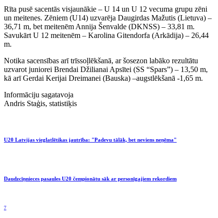
Rīta pusē sacentās visjaunākie – U 14 un U 12 vecuma grupu zēni
un meitenes. Zēniem (U14) uzvarēja Daugirdas Mažutis (Lietuva) –
36,71 m, bet meitenēm Annija Šenvalde (DKNSS) – 33,81 m.
Savukārt U 12 meitenēm – Karolina Gitendorfa (Arkādija) – 26,44
m.
Notika sacensības arī trīssoļlēkšanā, ar šosezon labāko rezultātu
uzvarot juniorei Brendai Džilianai Apsītei (SS “Spars”) – 13,50 m,
kā arī Gerdai Kerijai Dreimanei (Bauska) –augstlēkšanā -1,65 m.
Informāciju sagatavoja
Andris Staģis, statistiķis
U20 Latvijas vieglatlētikas jautrība: "Padevu tālāk, bet neviens neņēma"
Daudzcīņnieces pasaules U20 čempionātu sāk ar personīgajiem rekordiem
7