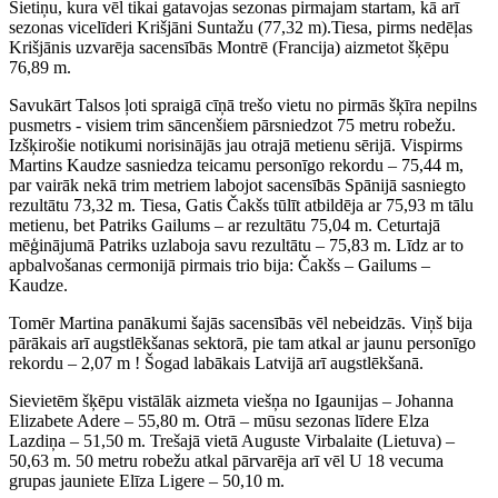
Sietiņu, kura vēl tikai gatavojas sezonas pirmajam startam, kā arī
sezonas vicelīderi Krišjāni Suntažu (77,32 m).Tiesa, pirms nedēļas
Krišjānis uzvarēja sacensībās Montrē (Francija) aizmetot šķēpu
76,89 m.
Savukārt Talsos ļoti spraigā cīņā trešo vietu no pirmās šķīra nepilns
pusmetrs - visiem trim sāncenšiem pārsniedzot 75 metru robežu.
Izšķirošie notikumi norisinājās jau otrajā metienu sērijā. Vispirms
Martins Kaudze sasniedza teicamu personīgo rekordu – 75,44 m,
par vairāk nekā trim metriem labojot sacensībās Spānijā sasniegto
rezultātu 73,32 m. Tiesa, Gatis Čakšs tūlīt atbildēja ar 75,93 m tālu
metienu, bet Patriks Gailums – ar rezultātu 75,04 m. Ceturtajā
mēģinājumā Patriks uzlaboja savu rezultātu – 75,83 m. Līdz ar to
apbalvošanas cermonijā pirmais trio bija: Čakšs – Gailums –
Kaudze.
Tomēr Martina panākumi šajās sacensībās vēl nebeidzās. Viņš bija
pārākais arī augstlēkšanas sektorā, pie tam atkal ar jaunu personīgo
rekordu – 2,07 m ! Šogad labākais Latvijā arī augstlēkšanā.
Sievietēm šķēpu vistālāk aizmeta viešņa no Igaunijas – Johanna
Elizabete Adere – 55,80 m. Otrā – mūsu sezonas līdere Elza
Lazdiņa – 51,50 m. Trešajā vietā Auguste Virbalaite (Lietuva) –
50,63 m. 50 metru robežu atkal pārvarēja arī vēl U 18 vecuma
grupas jauniete Elīza Ligere – 50,10 m.