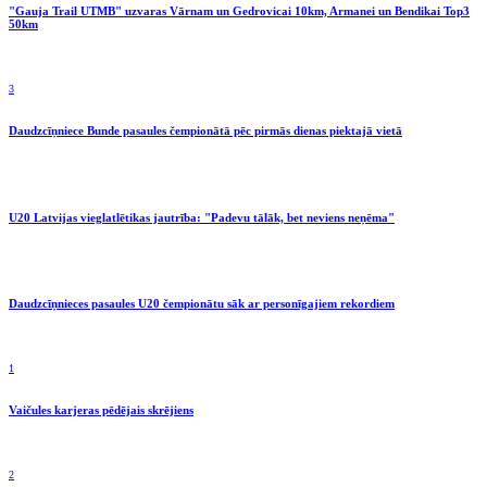
"Gauja Trail UTMB" uzvaras Vārnam un Gedrovicai 10km, Armanei un Bendikai Top3
50km
3
Daudzcīņniece Bunde pasaules čempionātā pēc pirmās dienas piektajā vietā
U20 Latvijas vieglatlētikas jautrība: "Padevu tālāk, bet neviens neņēma"
Daudzcīņnieces pasaules U20 čempionātu sāk ar personīgajiem rekordiem
1
Vaičules karjeras pēdējais skrējiens
2