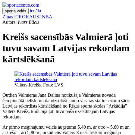
ienākt
sporta veids
Ziņas
EIROKAUSI
NBA
Autors:
Ivars Bācis
Kreišs sacensībās Valmierā ļoti
tuvu savam Latvijas rekordam
kārtslēkšanā
Valters Kreišs. Foto: LVS.
Otrdien Valmieras Jāņa Daliņa notikušajā Valmieras novada
čempionātā lieliski un daudzsološi jauno vasaras startu sezonu sācis
Latvijas rekordists kārtslēkšanā no Rīgas sporta skolas "Arkādija"
Valters Kreišs, kurš bija ļoti tuvu paša uzstādītajam Latvijas
rekordam.
Ar pirmo mēģinājumu veicis augstumu 5,40 m, ar otro – 5,60 m un
ar trešo – arī 5,80 m, arkādietis Valters Kreišs trīskārt mēģināja