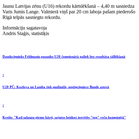
Jaunu Latvijas zēnu (U16) rekordu kārtslēkšanā – 4,40 m sasniedza
Varis Jumis Lange. Valmierā viņš par 20 cm laboja pašam piederošo
Rīgā telpās sasniegto rekordu.
Informāciju sagatavoja
Andris Staģis, statistiķis
Daudzcīņnieks Feldmanis pasaules U20 čempionātā paliek bez rezultāta tāllēkšanā
1
U20 PČ: Kozlova un Lamba tiek pusfinālā, septīņcīņniece Bunde astotā
1
Kreišs: "Kad salauzu pirmo kārti, sajutos beidzot iesvētīts "top" veču kompānijā"