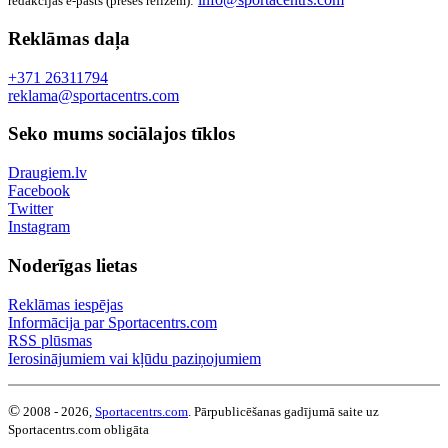
redakcijas e-pasts (preses relīzēm):
Reklāmas daļa
+371 26311794
reklama@sportacentrs.com
Seko mums sociālajos tīklos
Draugiem.lv
Facebook
Twitter
Instagram
Noderīgas lietas
Reklāmas iespējas
Informācija par Sportacentrs.com
RSS plūsmas
Ierosinājumiem vai kļūdu paziņojumiem
©
2008 - 2026,
Sportacentrs.com
. Pārpublicēšanas gadījumā saite uz
Sportacentrs.com obligāta