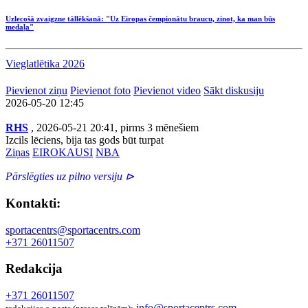
Uzlecošā zvaigzne tāllēkšanā: "Uz Eiropas čempionātu braucu, zinot, ka man būs
medaļa"
Vieglatlētika 2026
Pievienot ziņu
Pievienot foto
Pievienot video
Sākt diskusiju
2026-05-20 12:45
RHS
, 2026-05-21 20:41, pirms 3 mēnešiem
Izcils lēciens, bija tas gods būt turpat
Ziņas
EIROKAUSI
NBA
Pārslēgties uz pilno versiju ⊳
Kontakti:
sportacentrs@sportacentrs.com
+371 26011507
Redakcija
+371 26011507
info@sportacentrs.com