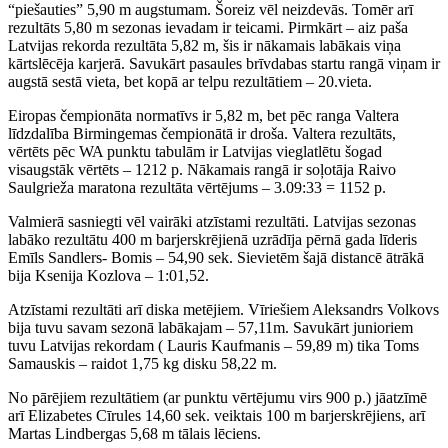
“piešauties” 5,90 m augstumam. Šoreiz vēl neizdevās. Tomēr arī
rezultāts 5,80 m sezonas ievadam ir teicami. Pirmkārt – aiz paša
Latvijas rekorda rezultāta 5,82 m, šis ir nākamais labākais viņa
kārtslēcēja karjerā. Savukārt pasaules brīvdabas startu rangā viņam ir
augstā sestā vieta, bet kopā ar telpu rezultātiem – 20.vieta.
Eiropas čempionāta normatīvs ir 5,82 m, bet pēc ranga Valtera
līdzdalība Birmingemas čempionātā ir droša. Valtera rezultāts,
vērtēts pēc WA punktu tabulām ir Latvijas vieglatlētu šogad
visaugstāk vērtēts – 1212 p. Nākamais rangā ir soļotāja Raivo
Saulgrieža maratona rezultāta vērtējums – 3.09:33 = 1152 p.
Valmierā sasniegti vēl vairāki atzīstami rezultāti. Latvijas sezonas
labāko rezultātu 400 m barjerskrējienā uzrādīja pērnā gada līderis
Emīls Sandlers- Bomis – 54,90 sek. Sievietēm šajā distancē ātrākā
bija Ksenija Kozlova – 1:01,52.
Atzīstami rezultāti arī diska metējiem. Vīriešiem Aleksandrs Volkovs
bija tuvu savam sezonā labākajam – 57,11m. Savukārt junioriem
tuvu Latvijas rekordam ( Lauris Kaufmanis – 59,89 m) tika Toms
Samauskis – raidot 1,75 kg disku 58,22 m.
No pārējiem rezultātiem (ar punktu vērtējumu virs 900 p.) jāatzīmē
arī Elizabetes Cīrules 14,60 sek. veiktais 100 m barjerskrējiens, arī
Martas Lindbergas 5,68 m tālais lēciens.