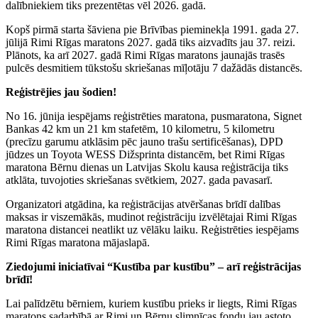
dalībniekiem tiks prezentētas vēl 2026. gadā.
Kopš pirmā starta šāviena pie Brīvības pieminekļa 1991. gada 27.
jūlijā Rimi Rīgas maratons 2027. gadā tiks aizvadīts jau 37. reizi.
Plānots, ka arī 2027. gadā Rimi Rīgas maratons jaunajās trasēs
pulcēs desmitiem tūkstošu skriešanas mīļotāju 7 dažādās distancēs.
Reģistrējies jau šodien!
No 16. jūnija iespējams reģistrēties maratona, pusmaratona, Signet
Bankas 42 km un 21 km stafetēm, 10 kilometru, 5 kilometru
(precīzu garumu atklāsim pēc jauno trašu sertificēšanas), DPD
jūdzes un Toyota WESS Dižsprinta distancēm, bet Rimi Rīgas
maratona Bērnu dienas un Latvijas Skolu kausa reģistrācija tiks
atklāta, tuvojoties skriešanas svētkiem, 2027. gada pavasarī.
Organizatori atgādina, ka reģistrācijas atvēršanas brīdī dalības
maksas ir viszemākās, mudinot reģistrāciju izvēlētajai Rimi Rīgas
maratona distancei neatlikt uz vēlāku laiku. Reģistrēties iespējams
Rimi Rīgas maratona mājaslapā.
Ziedojumi iniciatīvai “Kustība par kustību” – arī reģistrācijas
brīdī!
Lai palīdzētu bērniem, kuriem kustību prieks ir liegts, Rimi Rīgas
maratons sadarbībā ar Rimi un Bērnu slimnīcas fondu jau astoto