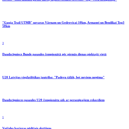
"Gauja Trail UTMB" uzvaras Vārnam un Gedrovicai 10km, Armanei un Bendikai Top3
50km
3
Daudzcīņniece Bunde pasaules čempionātā pēc pirmās dienas piektajā vietā
U20 Latvijas vieglatlētikas jautrība: "Padevu tālāk, bet neviens neņēma"
Daudzcīņnieces pasaules U20 čempionātu sāk ar personīgajiem rekordiem
1
Vaičules karjeras pēdējais skrējiens