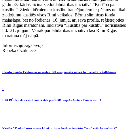
gadu pēc kārtas aicina ziedot labdarības iniciatīvā “Kustība par
kustību”. Ziedot bērniem ar kustību traucējumiem iespējams ne tikai
ziedojumu kastītēs visos Rimi veikalos, Bērnu slimnīcas fonda
mājaslapā, bet no šodienas, 16. jūnija, arī savā profilā, reģistrējoties
Rimi Rīgas maratonam. Iniciatīva “Kustība par kustību” norisināsies
līdz 31. jūlijam. Vairāk par labdarības iniciatīvu lasi Rimi Rīgas
maratona mājaslapā.
Informāciju sagatavoja
Rebeka Ozolniece
Daudzcīņnieks Feldmanis pasaules U20 čempionātā paliek bez rezultāta tāllēkšanā
1
U20 PČ: Kozlova un Lamba tiek pusfinālā, septīņcīņniece Bunde astotā
1
Kreišs: "Kad salauzu pirmo kārti, sajutos beidzot iesvētīts "top" veču kompānijā"