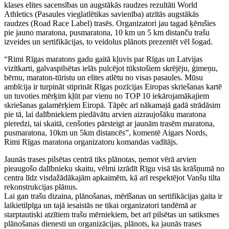
klases elites sacensības un augstākās raudzes rezultāti World
Athletics (Pasaules vieglatlētikas savienība) atzītās augstākās
raudzes (Road Race Label) trasēs. Organizatori jau tagad ķērušies
pie jauno maratona, pusmaratona, 10 km un 5 km distanču trašu
izveides un sertifikācijas, to veidolus plānots prezentēt vēl šogad.
“Rimi Rīgas maratons gadu gaitā kļuvis par Rīgas un Latvijas
vizītkarti, galvaspilsētas ielās pulcējot tūkstošiem skrējēju, ģimeņu,
bērnu, maraton-tūristu un elites atlētu no visas pasaules. Mūsu
ambīcija ir turpināt stiprināt Rīgas pozīcijas Eiropas skriešanas kartē
un tuvoties mērķim kļūt par vienu no TOP 10 iekārojamākajiem
skriešanas galamērķiem Eiropā. Tāpēc arī nākamajā gadā strādāsim
pie tā, lai dalībniekiem piedāvātu arvien aizraujošāku maratona
pieredzi, tai skaitā, cenšoties pārsteigt ar jaunām trasēm maratona,
pusmaratona, 10km un 5km distancēs”, komentē Aigars Nords,
Rimi Rīgas maratona organizatoru komandas vadītājs.
Jaunās trases pilsētas centrā tiks plānotas, ņemot vērā arvien
pieaugošo dalībnieku skaitu, vēlmi izrādīt Rīgu visā tās krāšņumā no
centra līdz visdažādākajām apkaimēm, kā arī respektējot Vanšu tilta
rekonstrukcijas plānus.
Lai gan trašu dizaina, plānošanas, mērīšanas un sertifikācijas gaita ir
laikietilpīga un tajā iesaistās ne tikai organizatori tandēmā ar
starptautiski atzītiem trašu mērniekiem, bet arī pilsētas un satiksmes
plānošanas dienesti un organizācijas, plānots, ka jaunās trases