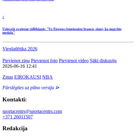
2
Uzlecošā zvaigzne tāllēkšanā: "Uz Eiropas čempionātu braucu, zinot, ka man būs
medaļa"
Vieglatlētika 2026
Pievienot ziņu
Pievienot foto
Pievienot video
Sākt diskusiju
2026-06-16 12:41
Ziņas
EIROKAUSI
NBA
Pārslēgties uz pilno versiju ⊳
Kontakti:
sportacentrs@sportacentrs.com
+371 26011507
Redakcija