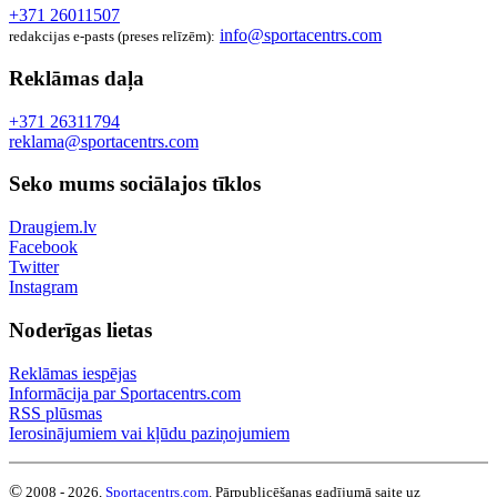
+371 26011507
info@sportacentrs.com
redakcijas e-pasts (preses relīzēm):
Reklāmas daļa
+371 26311794
reklama@sportacentrs.com
Seko mums sociālajos tīklos
Draugiem.lv
Facebook
Twitter
Instagram
Noderīgas lietas
Reklāmas iespējas
Informācija par Sportacentrs.com
RSS plūsmas
Ierosinājumiem vai kļūdu paziņojumiem
©
2008 - 2026,
Sportacentrs.com
. Pārpublicēšanas gadījumā saite uz