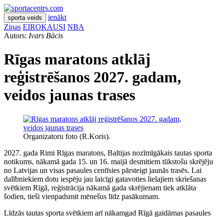
ienākt
sporta veids
Ziņas
EIROKAUSI
NBA
Autors:
Ivars Bācis
Rīgas maratons atklāj
reģistrēšanos 2027. gadam,
veidos jaunas trases
Organizatoru foto (R.Koris).
2027. gada Rimi Rīgas maratons, Baltijas nozīmīgākais tautas sporta
notikums, nākamā gada 15. un 16. maijā desmitiem tūkstošu skrējēju
no Latvijas un visas pasaules centīsies pārsteigt jaunās trasēs. Lai
dalībniekiem dotu iespēju jau laicīgi gatavoties lielajiem skriešanas
svētkiem Rīgā, reģistrācija nākamā gada skrējienam tiek atklāta
šodien, tieši vienpadsmit mēnešus līdz pasākumam.
Līdzās tautas sporta svētkiem arī nākamgad Rīgā gaidāmas pasaules