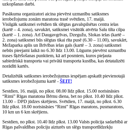
uzkopšanas darbi.
Pasākuma organizatori aicina pievērst uzmanību satiksmes
ierobežojumu zonām maratona trasē svētdien, 17. maijā.
Visilgāk satiksmei svētdien tik slēgtas gavalspilsētas centra ielas
(kartē – 4. zona), savukārt, satiksmei visātrāk atvērta Salu tilta cilpa
(kartē – 1. zona). Arī Daugavgrīvas, Dzegužu, Slokas ielas (kartē –
2. zona) satiksmei būs slēgtas tikai rīta pusē (6.30 – 11.00), savukārt,
Mežaparka aplis un Brīvības ielas gals (kartē – 3. zona) satiksmei
nebūs pieejami laikā no 6.30 līdz 13.00. Lūgums pievērst uzmanību
trases šķēršošanas punktiem, kā arī posmiem, kuros pieļauta
sabiedriskā transporta vai privātā transporta kustība, kas detatalizēti
norādīti kartēs.
Detalizētāk satiksmes ierobežojumus iespējam apskatīt pievienotajā
satiksmes ierobežojumu kartē -
ŠEIT!
Sestdien, 16. maijā, no plkst. 08.00 līdz plkst. 15.00 norisināsies
“Rimi” Rīgas maratona Bērnu diena, bet no plkst. 10.40 līdz plkst.
13.00 – DPD jūdzes skrējiens. Svētdien, 17. maijā, no plkst. 6.30
līdz plkst. 18.00 norisināsies “Rimi” Rīgas maratons, pusmaratons,
10 km un 6 km skrējiens.
Sestdien, no plkst. 10.40 līdz plkst. 13.00 Valsts policija sadarbībā ar
Rīgas pašvaldības policiju aizturēs un slēgs transportlīdzekļu