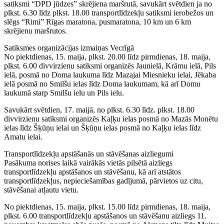
satiksmi “DPD jūdzes” skrējiena maršrutā, savukārt svētdien ja no
plkst. 6.30 līdz plkst. 18.00 transportlīdzekļu satiksmi ierobežos un
slēgs “Rimi” Rīgas maratona, pusmaratona, 10 km un 6 km
skrējienu maršrutos.
Satiksmes organizācijas izmaiņas Vecrīgā
No piektdienas, 15. maija, plkst. 20.00 līdz pirmdienas, 18. maija,
plkst. 6.00 divvirzienu satiksmi organizēs Jaunielā, Krāmu ielā, Pils
ielā, posmā no Doma laukuma līdz Mazajai Miesnieku ielai, Jēkaba
ielā posmā no Smilšu ielas līdz Doma laukumam, kā arī Domu
laukumā starp Smilšu ielu un Pils ielu.
Savukārt svētdien, 17. maijā, no plkst. 6.30 līdz. plkst. 18.00
divvirzienu satiksmi organizēs Kaļķu ielas posmā no Mazās Monētu
ielas līdz Šķūņu ielai un Šķūņu ielas posmā no Kaļķu ielas līdz
Amatu ielai.
Transportlīdzekļu apstāšanās un stāvēšanas aizliegumi
Pasākuma norises laikā vairākās vietās pilsētā aizliegs
transportlīdzekļu apstāšanos un stāvēšanu, kā arī atstātos
transportlīdzekļus, nepieciešamības gadījumā, pārvietos uz citu,
stāvēšanai atļautu vietu.
No piektdienas, 15. maija, plkst. 15.00 līdz pirmdienas, 18. maija,
plkst. 6.00 transportlīdzekļu apstāšanos un stāvēšanu aizliegs 11.