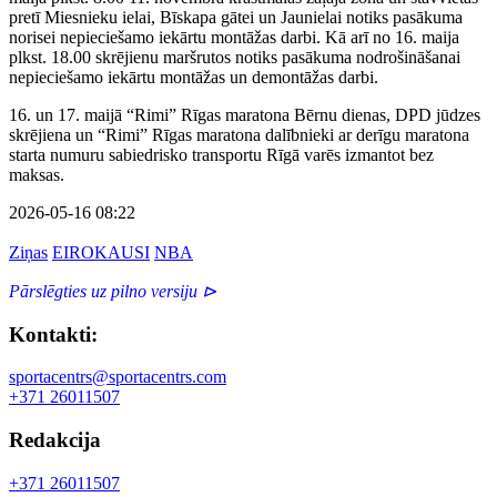
pretī Miesnieku ielai, Bīskapa gātei un Jaunielai notiks pasākuma
norisei nepieciešamo iekārtu montāžas darbi. Kā arī no 16. maija
plkst. 18.00 skrējienu maršrutos notiks pasākuma nodrošināšanai
nepieciešamo iekārtu montāžas un demontāžas darbi.
16. un 17. maijā “Rimi” Rīgas maratona Bērnu dienas, DPD jūdzes
skrējiena un “Rimi” Rīgas maratona dalībnieki ar derīgu maratona
starta numuru sabiedrisko transportu Rīgā varēs izmantot bez
maksas.
2026-05-16 08:22
Ziņas
EIROKAUSI
NBA
Pārslēgties uz pilno versiju ⊳
Kontakti:
sportacentrs@sportacentrs.com
+371 26011507
Redakcija
+371 26011507