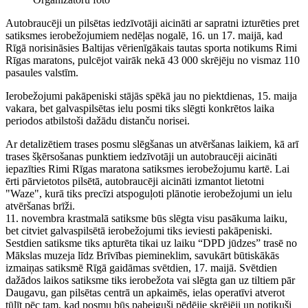
Autobraucēji un pilsētas iedzīvotāji aicināti ar sapratni izturēties pret
satiksmes ierobežojumiem nedēļas nogalē, 16. un 17. maijā, kad
Rīgā norisināsies Baltijas vērienīgākais tautas sporta notikums Rimi
Rīgas maratons, pulcējot vairāk nekā 43 000 skrējēju no vismaz 110
pasaules valstīm.
Ierobežojumi pakāpeniski stājās spēkā jau no piektdienas, 15. maija
vakara, bet galvaspilsētas ielu posmi tiks slēgti konkrētos laika
periodos atbilstoši dažādu distanču norisei.
Ar detalizētiem trases posmu slēgšanas un atvēršanas laikiem, kā arī
trases šķērsošanas punktiem iedzīvotāji un autobraucēji aicināti
iepazīties Rimi Rīgas maratona satiksmes ierobežojumu kartē. Lai
ērti pārvietotos pilsētā, autobraucēji aicināti izmantot lietotni
"Waze", kurā tiks precīzi atspoguļoti plānotie ierobežojumi un ielu
atvēršanas brīži.
11. novembra krastmalā satiksme būs slēgta visu pasākuma laiku,
bet citviet galvaspilsētā ierobežojumi tiks ieviesti pakāpeniski.
Sestdien satiksme tiks apturēta tikai uz laiku “DPD jūdzes” trasē no
Mākslas muzeja līdz Brīvības piemineklim, savukārt būtiskākās
izmaiņas satiksmē Rīgā gaidāmas svētdien, 17. maijā. Svētdien
dažādos laikos satiksme tiks ierobežota vai slēgta gan uz tiltiem pār
Daugavu, gan pilsētas centrā un apkaimēs, ielas operatīvi atverot
tūlīt pēc tam, kad posmu būs pabeiguši pēdējie skrējēji un notikuši