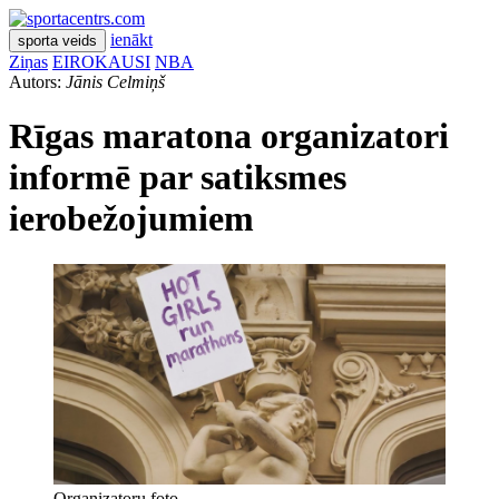
ienākt
sporta veids
Ziņas
EIROKAUSI
NBA
Autors:
Jānis Celmiņš
Rīgas maratona organizatori
informē par satiksmes
ierobežojumiem
Organizatoru foto