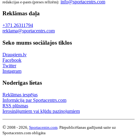
info@sportacentrs.com
redakcijas e-pasts (preses relīzēm):
Reklāmas daļa
+371 26311794
reklama@sportacentrs.com
Seko mums sociālajos tīklos
Draugiem.lv
Facebook
Twitter
Instagram
Noderīgas lietas
Reklāmas iespējas
Informācija par Sportacentrs.com
RSS plūsmas
Ierosinājumiem vai kļūdu paziņojumiem
©
2008 - 2026,
Sportacentrs.com
. Pārpublicēšanas gadījumā saite uz
Sportacentrs.com obligāta