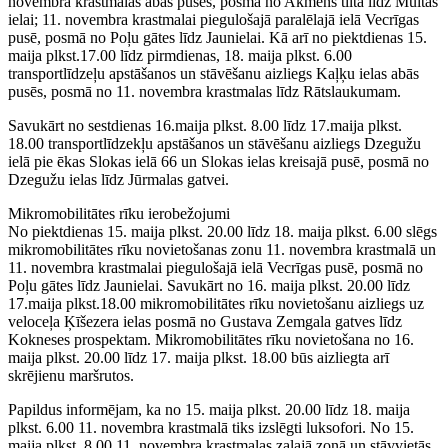
novembra krastmalas abās pusēs, posmā no Akmens tilta līdz Muitas
ielai; 11. novembra krastmalai piegulošajā paralēlajā ielā Vecrīgas
pusē, posmā no Poļu gātes līdz Jaunielai. Kā arī no piektdienas 15.
maija plkst.17.00 līdz pirmdienas, 18. maija plkst. 6.00
transportlīdzeļu apstāšanos un stāvēšanu aizliegs Kaļķu ielas abās
pusēs, posmā no 11. novembra krastmalas līdz Rātslaukumam.
Savukārt no sestdienas 16.maija plkst. 8.00 līdz 17.maija plkst.
18.00 transportlīdzekļu apstāšanos un stāvēšanu aizliegs Dzegužu
ielā pie ēkas Slokas ielā 66 un Slokas ielas kreisajā pusē, posmā no
Dzegužu ielas līdz Jūrmalas gatvei.
Mikromobilitātes rīku ierobežojumi
No piektdienas 15. maija plkst. 20.00 līdz 18. maija plkst. 6.00 slēgs
mikromobilitātes rīku novietošanas zonu 11. novembra krastmalā un
11. novembra krastmalai piegulošajā ielā Vecrīgas pusē, posmā no
Poļu gātes līdz Jaunielai. Savukārt no 16. maija plkst. 20.00 līdz
17.maija plkst.18.00 mikromobilitātes rīku novietošanu aizliegs uz
veloceļa Ķīšezera ielas posmā no Gustava Zemgala gatves līdz
Kokneses prospektam. Mikromobilitātes rīku novietošana no 16.
maija plkst. 20.00 līdz 17. maija plkst. 18.00 būs aizliegta arī
skrējienu maršrutos.
Papildus informējam, ka no 15. maija plkst. 20.00 līdz 18. maija
plkst. 6.00 11. novembra krastmalā tiks izslēgti luksofori. No 15.
maija plkst. 8.00 11. novembra krastmalas zaļajā zonā un stāvvietās