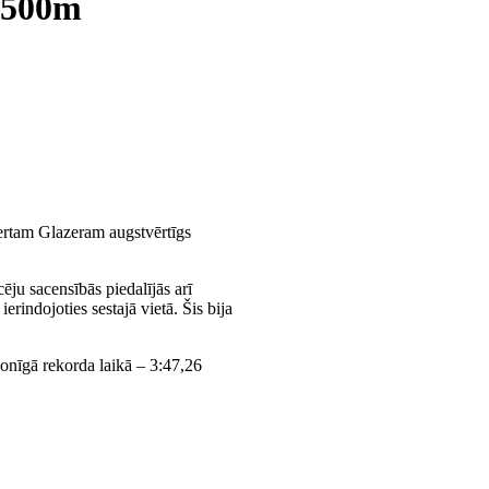
 1500m
ertam Glazeram augstvērtīgs
ju sacensībās piedalījās arī
rindojoties sestajā vietā. Šis bija
onīgā rekorda laikā – 3:47,26