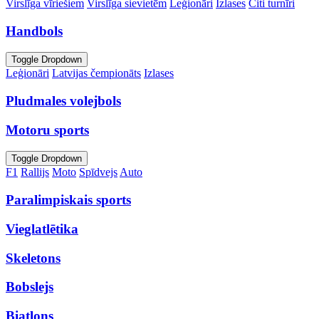
Virslīga vīriešiem
Virslīga sievietēm
Leģionāri
Izlases
Citi turnīri
Handbols
Toggle Dropdown
Leģionāri
Latvijas čempionāts
Izlases
Pludmales volejbols
Motoru sports
Toggle Dropdown
F1
Rallijs
Moto
Spīdvejs
Auto
Paralimpiskais sports
Vieglatlētika
Skeletons
Bobslejs
Biatlons