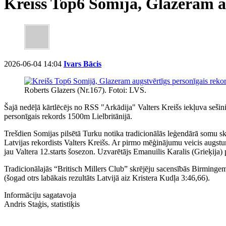
Kreišs Top6 Somijā, Glazeram a
2026-06-04 14:04
Ivars Bācis
Roberts Glazers (Nr.167). Fotoi: LVS.
Šajā nedēļā kārtlēcējs no RSS "Arkādija" Valters Kreišs iekļuva seš
personīgais rekords 1500m Lielbritānijā.
Trešdien Somijas pilsētā Turku notika tradicionālās leģendārā somu 
Latvijas rekordists Valters Kreišs. Ar pirmo mēģinājumu veicis augstumu
jau Valtera 12.starts šosezon. Uzvarētājs Emanuilis Karalis (Grieķija
Tradicionālajās “Britisch Millers Club” skrējēju sacensībās Birminge
(šogad otrs labākais rezultāts Latvijā aiz Kristera Kudļa 3:46,66).
Informāciju sagatavoja
Andris Staģis, statistiķis