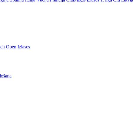
nch Open
Izlases
došana