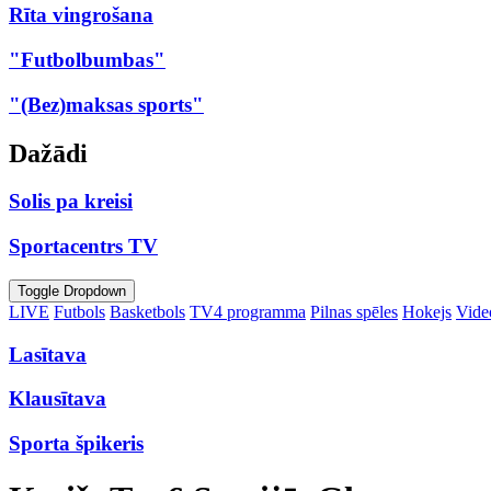
Rīta vingrošana
"Futbolbumbas"
"(Bez)maksas sports"
Dažādi
Solis pa kreisi
Sportacentrs TV
Toggle Dropdown
LIVE
Futbols
Basketbols
TV4 programma
Pilnas spēles
Hokejs
Video
Lasītava
Klausītava
Sporta špikeris