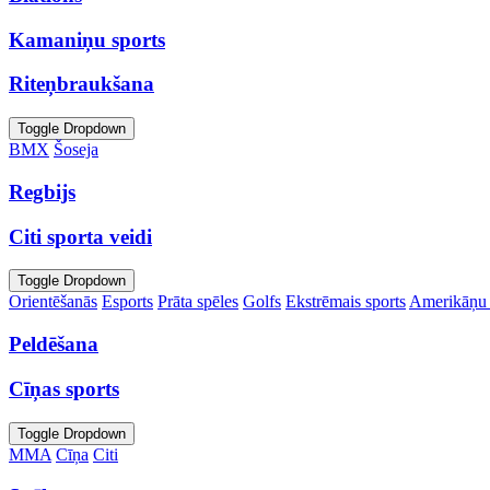
Kamaniņu sports
Riteņbraukšana
Toggle Dropdown
BMX
Šoseja
Regbijs
Citi sporta veidi
Toggle Dropdown
Orientēšanās
Esports
Prāta spēles
Golfs
Ekstrēmais sports
Amerikāņu 
Peldēšana
Cīņas sports
Toggle Dropdown
MMA
Cīņa
Citi