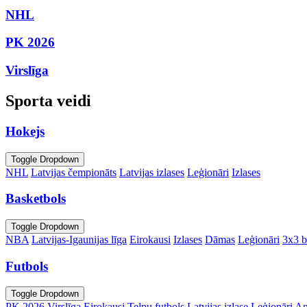
NHL
PK 2026
Virslīga
Sporta veidi
Hokejs
Toggle Dropdown
NHL
Latvijas čempionāts
Latvijas izlases
Leģionāri
Izlases
Basketbols
Toggle Dropdown
NBA
Latvijas-Igaunijas līga
Eirokausi
Izlases
Dāmas
Leģionāri
3x3 b
Futbols
Toggle Dropdown
PK 2026
Virslīga
Eirokausi
Telpu futbols
Latvijas izlase
Leģionāri
An