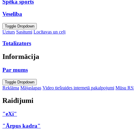
Spēka sports
Veselība
Toggle Dropdown
Uzturs
Sasitumi
Locītavas un ceļi
Totalizators
Informācija
Par mums
Toggle Dropdown
Reklāma
Mājaslapas
Video tiešraides internetā pakalpojumi
Mūsu RS
Raidījumi
"eXi"
"Ārpus kadra"