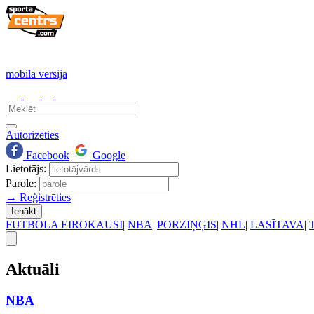
mobilā versija
Autorizēties
Facebook
Google
Lietotājs:
Parole:
→ Reģistrēties
Ienākt
FUTBOLA EIROKAUSI
|
NBA
|
PORZIŅĢIS
|
NHL
|
LASĪTAVA
|
Aktuāli
NBA