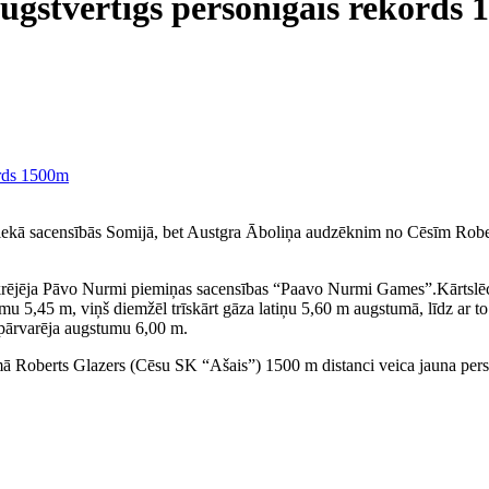
ugstvērtīgs personīgais rekords
iniekā sacensībās Somijā, bet Austgra Āboliņa audzēknim no Cēsīm Rob
skrējēja Pāvo Nurmi piemiņas sacensības “Paavo Nurmi Games”.Kārtslēcē
 5,45 m, viņš diemžēl trīskārt gāza latiņu 5,60 m augstumā, līdz ar to ie
) pārvarēja augstumu 6,00 m.
mā Roberts Glazers (Cēsu SK “Ašais”) 1500 m distanci veica jauna pers