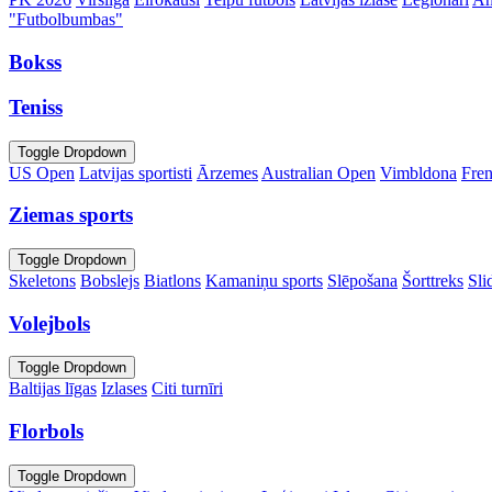
"Futbolbumbas"
Bokss
Teniss
Toggle Dropdown
US Open
Latvijas sportisti
Ārzemes
Australian Open
Vimbldona
Fre
Ziemas sports
Toggle Dropdown
Skeletons
Bobslejs
Biatlons
Kamaniņu sports
Slēpošana
Šorttreks
Sli
Volejbols
Toggle Dropdown
Baltijas līgas
Izlases
Citi turnīri
Florbols
Toggle Dropdown