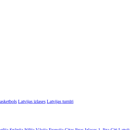
asketbols
Latvijas izlases
Latvijas turnīri
glija
Spānija
Itālija
Vācija
Francija
Citas līgas
Izlases
1. līga
Citi Latvij