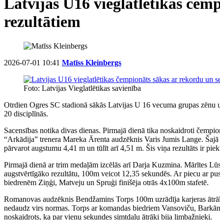
Latvijas U16 vieglatlētikas čem
rezultātiem
2026-07-01 10:41
Matīss Kleinbergs
Foto: Latvijas Vieglatlētikas savienība
Otrdien Ogres SC stadionā sākās Latvijas U 16 vecuma grupas zēnu un
20 disciplīnās.
Sacensības notika divas dienas. Pirmajā dienā tika noskaidroti čempio
“Arkādija” trenera Mareka Ārenta audzēknis Varis Jumis Lange. Šajā č
pārvarot augstumu 4,41 m un tūlīt arī 4,51 m. Šis viņa rezultāts ir pie
Pirmajā dienā ar trim medaļām izcēlās arī Darja Kuzmina. Mārītes Lūse
augstvērtīgāko rezultātu, 100m veicot 12,35 sekundēs. Ar piecu ar pu
biedrenēm Ziņģi, Matveju un Spruģi finišēja otrās 4x100m stafetē.
Romanovas audzēknis Bendžamins Torps 100m uzrādīja karjeras ātrāko r
nedaudz virs normas. Torps ar komandas biedriem Vansoviču, Barkānu u
noskaidrots, ka par vienu sekundes simtdaļu ātrāki bija limbažnieki.