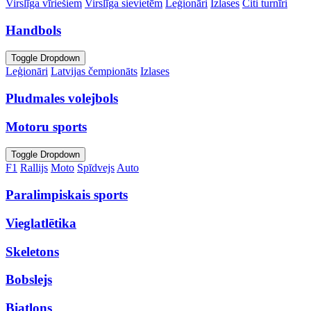
Virslīga vīriešiem
Virslīga sievietēm
Leģionāri
Izlases
Citi turnīri
Handbols
Toggle Dropdown
Leģionāri
Latvijas čempionāts
Izlases
Pludmales volejbols
Motoru sports
Toggle Dropdown
F1
Rallijs
Moto
Spīdvejs
Auto
Paralimpiskais sports
Vieglatlētika
Skeletons
Bobslejs
Biatlons