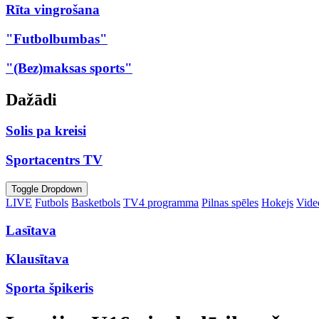
Rīta vingrošana
"Futbolbumbas"
"(Bez)maksas sports"
Dažādi
Solis pa kreisi
Sportacentrs TV
Toggle Dropdown
LIVE
Futbols
Basketbols
TV4 programma
Pilnas spēles
Hokejs
Video
Lasītava
Klausītava
Sporta špikeris