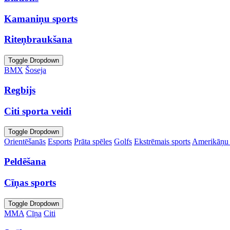
Kamaniņu sports
Riteņbraukšana
Toggle Dropdown
BMX
Šoseja
Regbijs
Citi sporta veidi
Toggle Dropdown
Orientēšanās
Esports
Prāta spēles
Golfs
Ekstrēmais sports
Amerikāņu 
Peldēšana
Cīņas sports
Toggle Dropdown
MMA
Cīņa
Citi