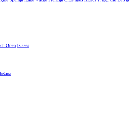
nch Open
Izlases
došana