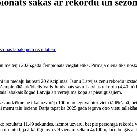
pionāts sākas ar rekordu un sezo
 meiteņu 2026.gada čempionāts vieglatlētikā. Pirmajā dienā tika noska
ni un medaļu laureāti 20 disciplīnās. Jaunu Latvijas zēnu rekordu uzst
empionātā arkādietis Varis Jumis pats savu Latvijas rekordu (4,40 m) l
ktais labākais šogad Latvijā arī vērtējumā kopā ar pieaugušajiem.
s audzēkne ne tikai uzvarēja 100m un ieguva otro vietu tāllēkšanā, bet
si metru tālu lēcienu Darja tāpat kā 2025.gadā ieguva otro vietu tāllē
ezultātu 11,49 sekundes, izcīnot uzvaru, bet pie personīgā rekorda viņ
n Intu bija ārkārtīgi tuvu vēl vienam zeltam 4x100m, taču beigās ar fo