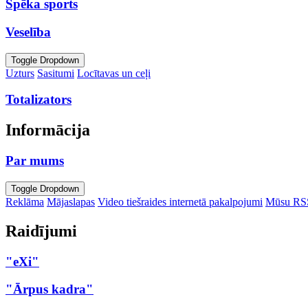
Spēka sports
Veselība
Toggle Dropdown
Uzturs
Sasitumi
Locītavas un ceļi
Totalizators
Informācija
Par mums
Toggle Dropdown
Reklāma
Mājaslapas
Video tiešraides internetā pakalpojumi
Mūsu RS
Raidījumi
"eXi"
"Ārpus kadra"