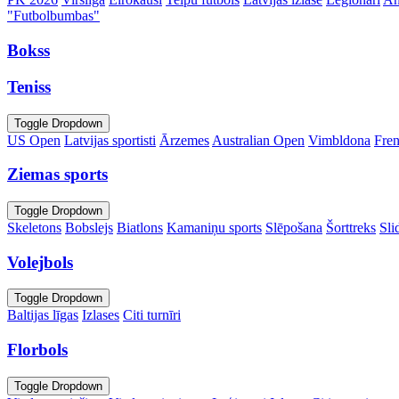
"Futbolbumbas"
Bokss
Teniss
Toggle Dropdown
US Open
Latvijas sportisti
Ārzemes
Australian Open
Vimbldona
Fre
Ziemas sports
Toggle Dropdown
Skeletons
Bobslejs
Biatlons
Kamaniņu sports
Slēpošana
Šorttreks
Sli
Volejbols
Toggle Dropdown
Baltijas līgas
Izlases
Citi turnīri
Florbols
Toggle Dropdown