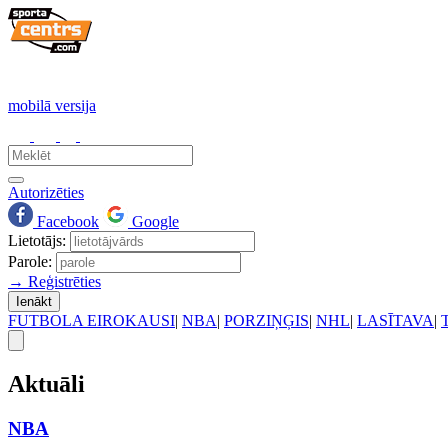
mobilā versija
Autorizēties
Facebook
Google
Lietotājs:
Parole:
→ Reģistrēties
Ienākt
FUTBOLA EIROKAUSI
|
NBA
|
PORZIŅĢIS
|
NHL
|
LASĪTAVA
|
Aktuāli
NBA