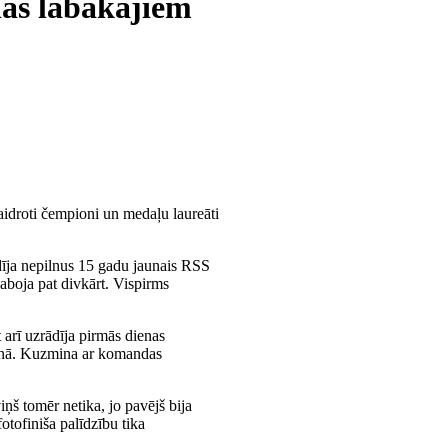
nas labākajiem
idroti čempioni un medaļu laureāti
ādīja nepilnus 15 gadu jaunais RSS
aboja pat divkārt. Vispirms
 arī uzrādīja pirmās dienas
kšanā. Kuzmina ar komandas
š tomēr netika, jo pavējš bija
tofiniša palīdzību tika