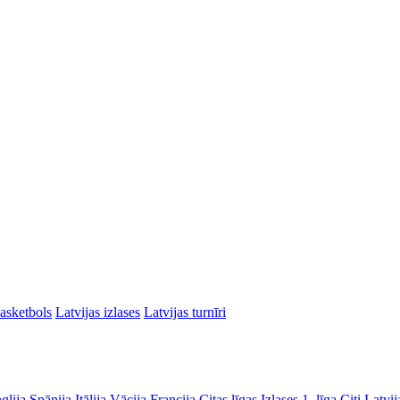
asketbols
Latvijas izlases
Latvijas turnīri
glija
Spānija
Itālija
Vācija
Francija
Citas līgas
Izlases
1. līga
Citi Latvij