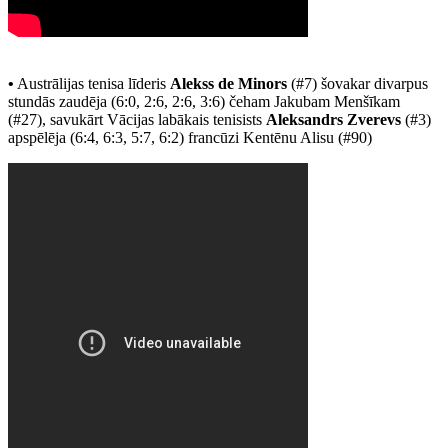
•
Austrālijas tenisa līderis
Alekss de Minors
(#7) šovakar divarpus
stundās zaudēja (6:0, 2:6, 2:6, 3:6) čeham Jakubam Menšīkam
(#27), savukārt Vācijas labākais tenisists
Aleksandrs Zverevs
(#3)
apspēlēja (6:4, 6:3, 5:7, 6:2) francūzi Kentēnu Alisu (#90)