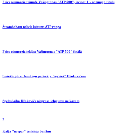
Frics pirmoreiz triumfē Vašingtonas "ATP 500", izcīnot 11. nozīmīgo titulu
Štrombaham neliels kritums ATP rangā
Frics pirmoreiz iekļūst Vašingtonas "ATP 500" finālā
Smieklu jūra: bumbiņu padevēja "iegriež" Džokovičam
Spēles laikā Džokovičs pieprasa ielūgumu uz kāzām
3
Kaija "nosper" tenisista banānu