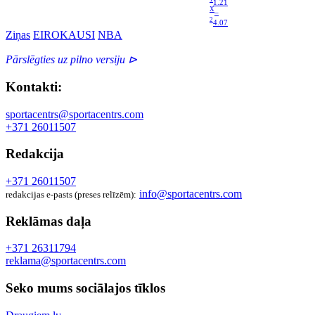
1.21
X
–
2
4.07
Ziņas
EIROKAUSI
NBA
Pārslēgties uz pilno versiju ⊳
Kontakti:
sportacentrs@sportacentrs.com
+371 26011507
Redakcija
+371 26011507
info@sportacentrs.com
redakcijas e-pasts (preses relīzēm):
Reklāmas daļa
+371 26311794
reklama@sportacentrs.com
Seko mums sociālajos tīklos