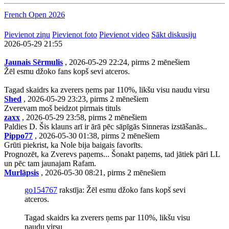
French Open 2026
Pievienot ziņu
Pievienot foto
Pievienot video
Sākt diskusiju
2026-05-29 21:55
Jaunais Sērmulis
, 2026-05-29 22:24, pirms 2 mēnešiem
Žēl esmu džoko fans kopš sevi atceros.
Tagad skaidrs ka zverers ņems par 110%, likšu visu naudu virsu
Shed
, 2026-05-29 23:23, pirms 2 mēnešiem
Zverevam moš beidzot pirmais tituls
zaxx
, 2026-05-29 23:58, pirms 2 mēnešiem
Paldies D. Šis klauns arī ir ārā pēc sāpīgās Sinneras izstāšanās..
Pippo77
, 2026-05-30 01:38, pirms 2 mēnešiem
Grūti piekrist, ka Nole bija baigais favorīts.
Prognozēt, ka Zverevs paņems... Šonakt paņems, tad jātiek pāri LL
un pēc tam jaunajam Rafam.
Murlāpsis
, 2026-05-30 08:21, pirms 2 mēnešiem
go154767
rakstīja: Žēl esmu džoko fans kopš sevi
atceros.
Tagad skaidrs ka zverers ņems par 110%, likšu visu
naudu virsu