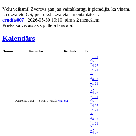
Vēlu veiksmi! Zverevs gan jau vairākkārtīgi ir pierādījis, ka viņam,
lai uzvarētu GS, pietrūkst uzvarētāja mentalitātes...
erudīts007
, 2026-05-30 19:10, pirms 2 mēnešiem
Prieks ka vecais āzis,putlera fans ārā!
Kalendārs
Turnīrs
Komandas
Rezultāts
TV
1
1.21
X
–
2
4.07
1
1.21
X
–
2
4.07
1
1.21
X
–
2
4.07
1
1.21
X
Ostapenko / Šei — Sakari / Vekiča
6:2, 6:2
–
2
4.07
1
1.21
X
–
2
4.07
1
1.21
X
–
2
4.07
1