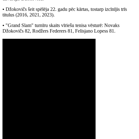
•
Džokovičs šeit spēlēja 22. gadu pēc kārtas, tostarp izcīnījis trīs
titulus (2016, 2021, 2023).
•
"Grand Slam" turnīru skaits vīriešu tenisa vēsturē: Novaks
Džokovičs 82, Rodžers Federers 81, Felisjano Lopess 81.