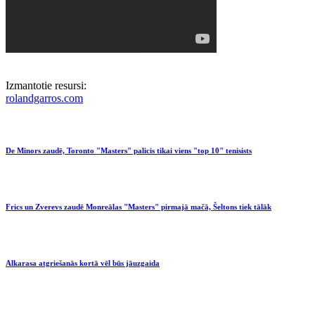
Izmantotie resursi:
rolandgarros.com
De Minors zaudē, Toronto "Masters" palicis tikai viens "top 10" tenisists
Frics un Zverevs zaudē Monreālas "Masters" pirmajā mačā, Šeltons tiek tālāk
Alkarasa atgriešanās kortā vēl būs jāuzgaida