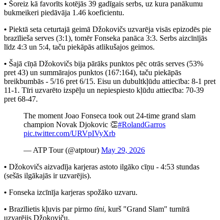
•
Šoreiz kā favorīts kotējās 39 gadīgais serbs, uz kura panākumu
bukmeikeri piedāvāja 1.46 koeficientu.
•
Piektā seta ceturtajā geimā Džokovičs uzvarēja visās epizodēs pie
brazīlieša serves (3:1), tomēr Fonseka panāca 3:3. Serbs aizcīnījās
līdz 4:3 un 5:4, taču piekāpās atlikušajos geimos.
•
Šajā cīņā Džokovičs bija pārāks punktos pēc otrās serves (53%
pret 43) un summārajos punktos (167:164), taču piekāpās
breikbumbās - 5/16 pret 6/15. Eisu un dubultkļūdu attiecība: 8-1 pret
11-1. Tīri uzvarēto izspēļu un nepiespiesto kļūdu attiecība: 70-39
pret 68-47.
The moment Joao Fonseca took out 24-time grand slam
champion Novak Djokovic 👏
#RolandGarros
pic.twitter.com/URVpIVyXrb
— ATP Tour (@atptour)
May 29, 2026
•
Džokovičs aizvadīja karjeras astoto ilgāko cīņu - 4:53 stundas
(sešās ilgākajās ir uzvarējis).
•
Fonseka izcīnīja karjeras spožāko uzvaru.
•
Brazīlietis kļuvis par pirmo
tīni
, kurš "Grand Slam" turnīrā
uzvarējis Džokoviču.