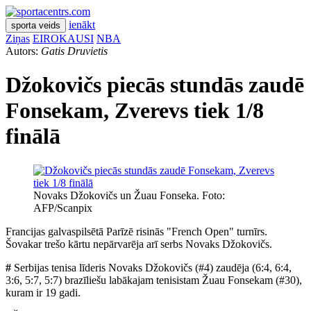
ienākt
sporta veids
Ziņas
EIROKAUSI
NBA
Autors:
Gatis Druvietis
Džokovičs piecās stundās zaudē
Fonsekam, Zverevs tiek 1/8
finālā
Novaks Džokovičs un Žuau Fonseka. Foto:
AFP/Scanpix
Francijas galvaspilsētā Parīzē risinās "French Open" turnīrs.
Šovakar trešo kārtu nepārvarēja arī serbs Novaks Džokovičs.
#
Serbijas tenisa līderis Novaks Džokovičs (#4) zaudēja (6:4, 6:4,
3:6, 5:7, 5:7) brazīliešu labākajam tenisistam Žuau Fonsekam (#30),
kuram ir 19 gadi.