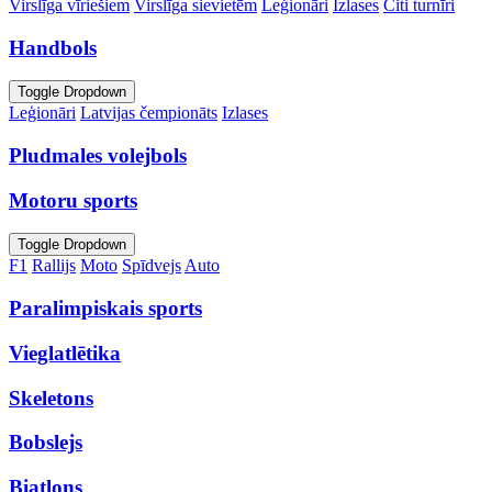
Virslīga vīriešiem
Virslīga sievietēm
Leģionāri
Izlases
Citi turnīri
Handbols
Toggle Dropdown
Leģionāri
Latvijas čempionāts
Izlases
Pludmales volejbols
Motoru sports
Toggle Dropdown
F1
Rallijs
Moto
Spīdvejs
Auto
Paralimpiskais sports
Vieglatlētika
Skeletons
Bobslejs
Biatlons