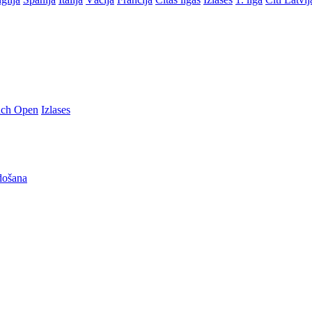
nch Open
Izlases
došana