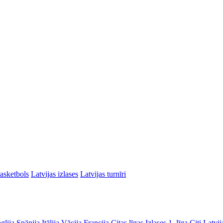
asketbols
Latvijas izlases
Latvijas turnīri
glija
Spānija
Itālija
Vācija
Francija
Citas līgas
Izlases
1. līga
Citi Latvij