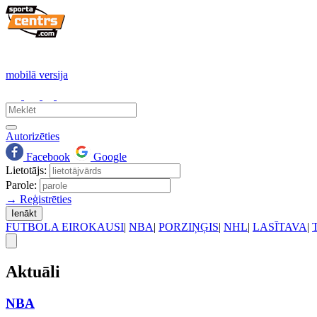
mobilā versija
Autorizēties
Facebook
Google
Lietotājs:
Parole:
→ Reģistrēties
Ienākt
FUTBOLA EIROKAUSI
|
NBA
|
PORZIŅĢIS
|
NHL
|
LASĪTAVA
|
Aktuāli
NBA