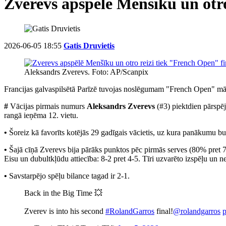
Zverevs apspēlē Menšīku un otro
2026-06-05 18:55
Gatis Druvietis
Aleksandrs Zverevs. Foto: AP/Scanpix
Francijas galvaspilsētā Parīzē tuvojas noslēgumam "French Open" māla
#
Vācijas pirmais numurs
Aleksandrs Zverevs
(#3) piektdien pārspēj
rangā ieņēma 12. vietu.
•
Šoreiz kā favorīts kotējās 29 gadīgais vācietis, uz kura panākumu bu
•
Šajā cīņā Zverevs bija pārāks punktos pēc pirmās serves (80% pret 7
Eisu un dubultkļūdu attiecība: 8-2 pret 4-5. Tīri uzvarēto izspēļu un n
•
Savstarpējo spēļu bilance tagad ir 2-1.
Back in the Big Time 💥
Zverev is into his second
#RolandGarros
final!
@rolandgarros
p