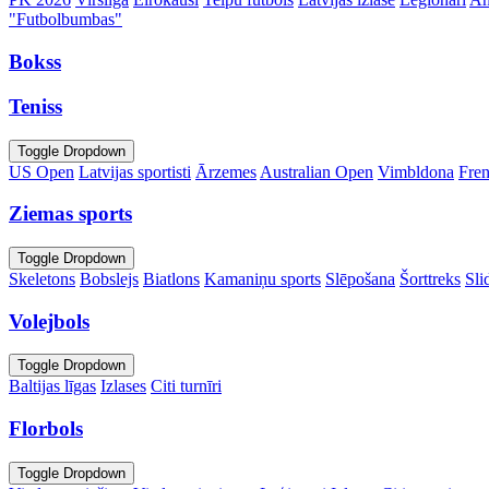
"Futbolbumbas"
Bokss
Teniss
Toggle Dropdown
US Open
Latvijas sportisti
Ārzemes
Australian Open
Vimbldona
Fre
Ziemas sports
Toggle Dropdown
Skeletons
Bobslejs
Biatlons
Kamaniņu sports
Slēpošana
Šorttreks
Sli
Volejbols
Toggle Dropdown
Baltijas līgas
Izlases
Citi turnīri
Florbols
Toggle Dropdown