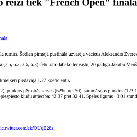
 reizi tiek "French Open" finālā
 turnīrs. Šodien pirmajā pusfinālā uzvarēja vācietis Aleksandrs Zvere
a (7:5, 6:2, 3:6, 6:3) čehu otro labāko tenisistu, 20 gadīgo Jakubu Men
kmeikeri piedāvāja 1.27 koeficientu.
2), punktos pēc otrās serves (62% pret 50), summārajos punktos (123:1
epiespiesto kļūdu attiecība: 42-37 pret 32-41. Spēles ilgums - 3:01 stund
ic.twitter.com/ekfOUqE28s