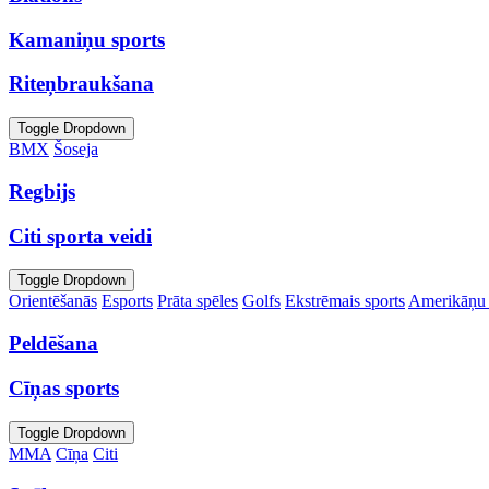
Kamaniņu sports
Riteņbraukšana
Toggle Dropdown
BMX
Šoseja
Regbijs
Citi sporta veidi
Toggle Dropdown
Orientēšanās
Esports
Prāta spēles
Golfs
Ekstrēmais sports
Amerikāņu 
Peldēšana
Cīņas sports
Toggle Dropdown
MMA
Cīņa
Citi