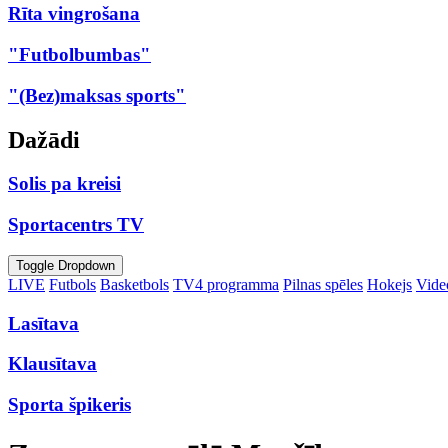
Rīta vingrošana
"Futbolbumbas"
"(Bez)maksas sports"
Dažādi
Solis pa kreisi
Sportacentrs TV
Toggle Dropdown
LIVE
Futbols
Basketbols
TV4 programma
Pilnas spēles
Hokejs
Video
Lasītava
Klausītava
Sporta špikeris