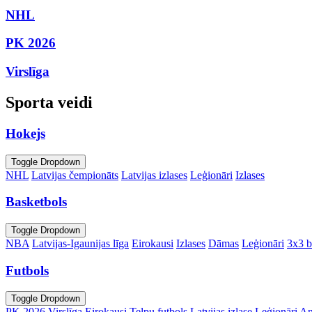
NHL
PK 2026
Virslīga
Sporta veidi
Hokejs
Toggle Dropdown
NHL
Latvijas čempionāts
Latvijas izlases
Leģionāri
Izlases
Basketbols
Toggle Dropdown
NBA
Latvijas-Igaunijas līga
Eirokausi
Izlases
Dāmas
Leģionāri
3x3 b
Futbols
Toggle Dropdown
PK 2026
Virslīga
Eirokausi
Telpu futbols
Latvijas izlase
Leģionāri
An