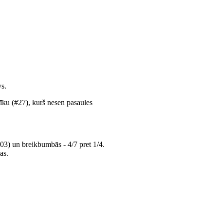
vs.
šīku (#27), kurš nesen pasaules
03) un breikbumbās - 4/7 pret 1/4.
as.