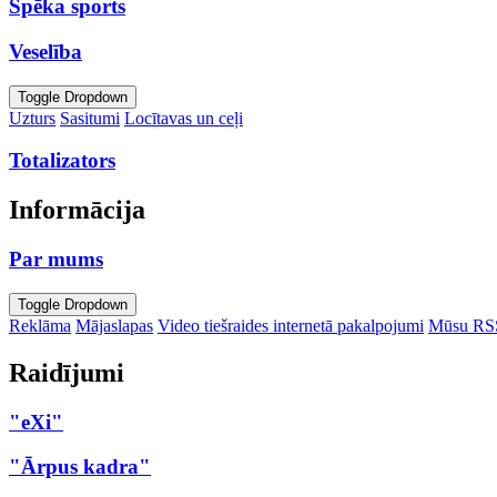
Spēka sports
Veselība
Toggle Dropdown
Uzturs
Sasitumi
Locītavas un ceļi
Totalizators
Informācija
Par mums
Toggle Dropdown
Reklāma
Mājaslapas
Video tiešraides internetā pakalpojumi
Mūsu RS
Raidījumi
"eXi"
"Ārpus kadra"