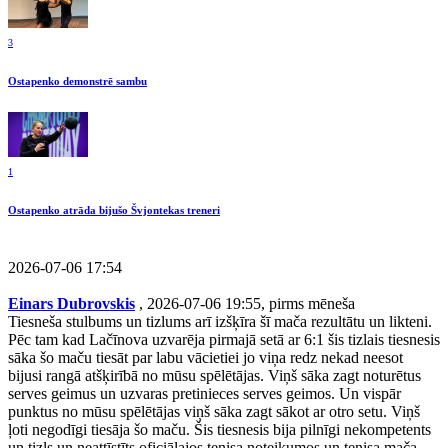
3
Ostapenko demonstrē sambu
1
Ostapenko atrāda bijušo Švjontekas treneri
2026-07-06 17:54
Einars Dubrovskis
, 2026-07-06 19:55, pirms mēneša
Tiesneša stulbums un tizlums arī izšķīra šī mača rezultātu un likteni.
Pēc tam kad Lačīnova uzvarēja pirmajā setā ar 6:1 šis tizlais tiesnesis
sāka šo maču tiesāt par labu vācietiei jo viņa redz nekad neesot
bijusi rangā atšķirībā no mūsu spēlētājas. Viņš sāka zagt noturētus
serves geimus un uzvaras pretinieces serves geimos. Un vispār
punktus no mūsu spēlētājas viņš sāka zagt sākot ar otro setu. Viņš
ļoti negodīgi tiesāja šo maču. Šis tiesnesis bija pilnīgi nekompetents
un tizls un neattīstīts oficiālajos tenisa noteikumos un tenisa mača