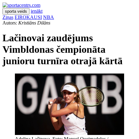
ienākt
sporta veids
Ziņas
EIROKAUSI
NBA
Autors:
Kristiāns Dilāns
Lačinovai zaudējums
Vimbldonas čempionāta
junioru turnīra otrajā kārtā
Adelina Lačinova. Foto: Manuel Queimadelos /