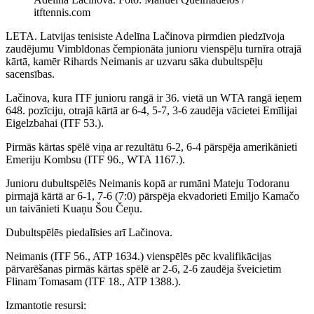
itftennis.com
LETA. Latvijas tenisiste Adelīna Lačinova pirmdien piedzīvoja
zaudējumu Vimbldonas čempionāta junioru vienspēļu turnīra otrajā
kārtā, kamēr Rihards Neimanis ar uzvaru sāka dubultspēļu
sacensības.
Lačinova, kura ITF junioru rangā ir 36. vietā un WTA rangā ieņem
648. pozīciju, otrajā kārtā ar 6-4, 5-7, 3-6 zaudēja vācietei Emīlijai
Eigelzbahai (ITF 53.).
Pirmās kārtas spēlē viņa ar rezultātu 6-2, 6-4 pārspēja amerikānieti
Emeriju Kombsu (ITF 96., WTA 1167.).
Junioru dubultspēlēs Neimanis kopā ar rumāni Mateju Todoranu
pirmajā kārtā ar 6-1, 7-6 (7:0) pārspēja ekvadorieti Emiljo Kamačo
un taivānieti Kuaņu Šou Čeņu.
Dubultspēlēs piedalīsies arī Lačinova.
Neimanis (ITF 56., ATP 1634.) vienspēlēs pēc kvalifikācijas
pārvarēšanas pirmās kārtas spēlē ar 2-6, 2-6 zaudēja šveicietim
Flinam Tomasam (ITF 18., ATP 1388.).
Izmantotie resursi: