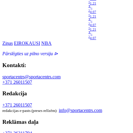
1
1.21
X
–
2
4.07
1
1.21
X
–
2
4.07
1
1.21
X
–
2
4.07
Ziņas
EIROKAUSI
NBA
Pārslēgties uz pilno versiju ⊳
Kontakti:
sportacentrs@sportacentrs.com
+371 26011507
Redakcija
+371 26011507
info@sportacentrs.com
redakcijas e-pasts (preses relīzēm):
Reklāmas daļa