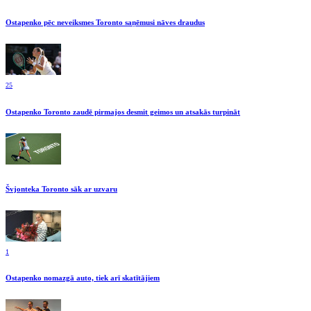
Ostapenko pēc neveiksmes Toronto saņēmusi nāves draudus
25
Ostapenko Toronto zaudē pirmajos desmit geimos un atsakās turpināt
Švjonteka Toronto sāk ar uzvaru
1
Ostapenko nomazgā auto, tiek arī skatītājiem