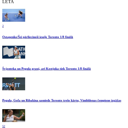
LETA
2
Ostapenko/Šei pārliecinoši iesoļo Toronto 1/8 finālā
Švjonteka un Pegula grauj, arī Kostjuka tiek Toronto 1/8 finālā
Pegula, Gofa un Ribakina sasniedz Toronto trešo kārtu, Vimbldonas čempione izgāžas
52