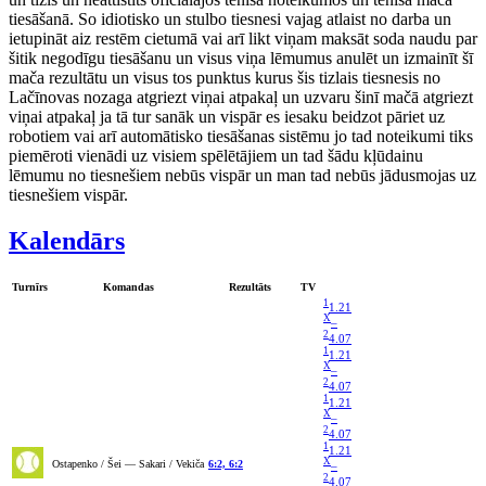
tiesāšanā. So idiotisko un stulbo tiesnesi vajag atlaist no darba un
ietupināt aiz restēm cietumā vai arī likt viņam maksāt soda naudu par
šitik negodīgu tiesāšanu un visus viņa lēmumus anulēt un izmainīt šī
mača rezultātu un visus tos punktus kurus šis tizlais tiesnesis no
Lačīnovas nozaga atgriezt viņai atpakaļ un uzvaru šinī mačā atgriezt
viņai atpakaļ ja tā tur sanāk un vispār es iesaku beidzot pāriet uz
robotiem vai arī automātisko tiesāšanas sistēmu jo tad noteikumi tiks
piemēroti vienādi uz visiem spēlētājiem un tad šādu kļūdainu
lēmumu no tiesnešiem nebūs vispār un man tad nebūs jādusmojas uz
tiesnešiem vispār.
Kalendārs
Turnīrs
Komandas
Rezultāts
TV
1
1.21
X
–
2
4.07
1
1.21
X
–
2
4.07
1
1.21
X
–
2
4.07
1
1.21
X
Ostapenko / Šei — Sakari / Vekiča
6:2, 6:2
–
2
4.07