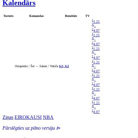
Kalendārs
Turnīrs
Komandas
Rezultāts
TV
1
1.21
X
–
2
4.07
1
1.21
X
–
2
4.07
1
1.21
X
–
2
4.07
1
1.21
X
Ostapenko / Šei — Sakari / Vekiča
6:2, 6:2
–
2
4.07
1
1.21
X
–
2
4.07
1
1.21
X
–
2
4.07
1
1.21
X
–
2
4.07
Ziņas
EIROKAUSI
NBA
Pārslēgties uz pilno versiju ⊳