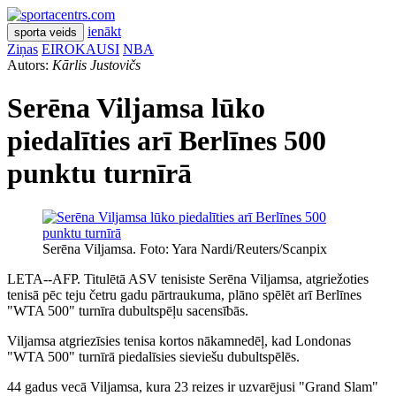
ienākt
sporta veids
Ziņas
EIROKAUSI
NBA
Autors:
Kārlis Justovičs
Serēna Viljamsa lūko
piedalīties arī Berlīnes 500
punktu turnīrā
Serēna Viljamsa. Foto: Yara Nardi/Reuters/Scanpix
LETA--AFP. Titulētā ASV tenisiste Serēna Viljamsa, atgriežoties
tenisā pēc teju četru gadu pārtraukuma, plāno spēlēt arī Berlīnes
"WTA 500" turnīra dubultspēļu sacensībās.
Viljamsa atgriezīsies tenisa kortos nākamnedēļ, kad Londonas
"WTA 500" turnīrā piedalīsies sieviešu dubultspēlēs.
44 gadus vecā Viljamsa, kura 23 reizes ir uzvarējusi "Grand Slam"