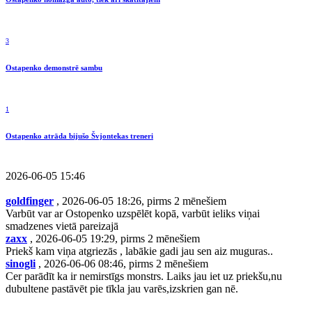
3
Ostapenko demonstrē sambu
1
Ostapenko atrāda bijušo Švjontekas treneri
2026-06-05 15:46
goldfinger
, 2026-06-05 18:26, pirms 2 mēnešiem
Varbūt var ar Ostopenko uzspēlēt kopā, varbūt ieliks viņai
smadzenes vietā pareizajā
zaxx
, 2026-06-05 19:29, pirms 2 mēnešiem
Priekš kam viņa atgriezās , labākie gadi jau sen aiz muguras..
sinogli
, 2026-06-06 08:46, pirms 2 mēnešiem
Cer parādīt ka ir nemirstīgs monstrs. Laiks jau iet uz priekšu,nu
dubultene pastāvēt pie tīkla jau varēs,izskrien gan nē.