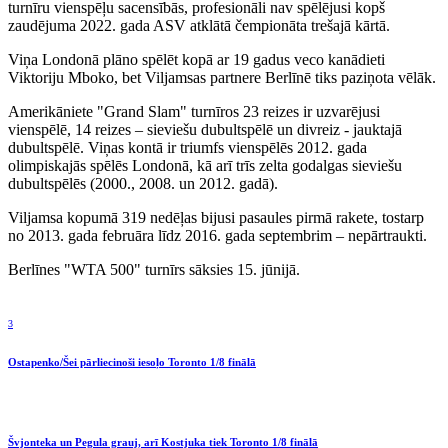
turnīru vienspēļu sacensībās, profesionāli nav spēlējusi kopš
zaudējuma 2022. gada ASV atklātā čempionāta trešajā kārtā.
Viņa Londonā plāno spēlēt kopā ar 19 gadus veco kanādieti
Viktoriju Mboko, bet Viljamsas partnere Berlīnē tiks paziņota vēlāk.
Amerikāniete "Grand Slam" turnīros 23 reizes ir uzvarējusi
vienspēlē, 14 reizes – sieviešu dubultspēlē un divreiz - jauktajā
dubultspēlē. Viņas kontā ir triumfs vienspēlēs 2012. gada
olimpiskajās spēlēs Londonā, kā arī trīs zelta godalgas sieviešu
dubultspēlēs (2000., 2008. un 2012. gadā).
Viljamsa kopumā 319 nedēļas bijusi pasaules pirmā rakete, tostarp
no 2013. gada februāra līdz 2016. gada septembrim – nepārtraukti.
Berlīnes "WTA 500" turnīrs sāksies 15. jūnijā.
3
Ostapenko/Šei pārliecinoši iesoļo Toronto 1/8 finālā
Švjonteka un Pegula grauj, arī Kostjuka tiek Toronto 1/8 finālā