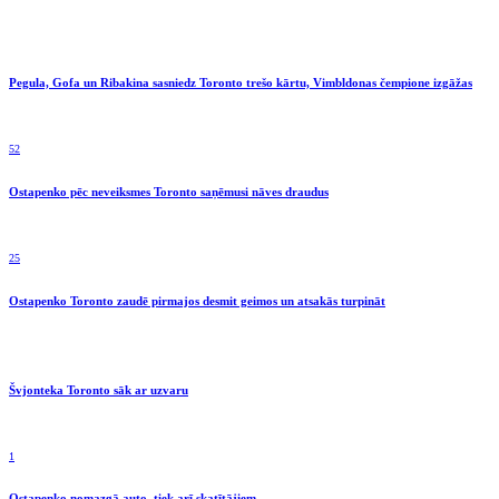
Pegula, Gofa un Ribakina sasniedz Toronto trešo kārtu, Vimbldonas čempione izgāžas
52
Ostapenko pēc neveiksmes Toronto saņēmusi nāves draudus
25
Ostapenko Toronto zaudē pirmajos desmit geimos un atsakās turpināt
Švjonteka Toronto sāk ar uzvaru
1
Ostapenko nomazgā auto, tiek arī skatītājiem