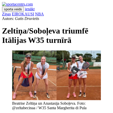
ienākt
sporta veids
Ziņas
EIROKAUSI
NBA
Autors:
Gatis Druvietis
Zeltiņa/Soboļeva triumfē
Itālijas W35 turnīrā
Beatrise Zeltiņa un Anastasija Soboļeva. Foto:
@zeltabecinaa / W35 Santa Margherita di Pula