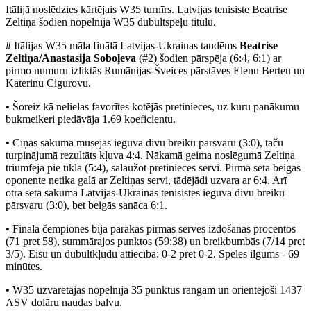
Itālijā noslēdzies kārtējais W35 turnīrs. Latvijas tenisiste Beatrise
Zeltiņa šodien nopelnīja W35 dubultspēļu titulu.
#
Itālijas W35 māla finālā Latvijas-Ukrainas tandēms
Beatrise
Zeltiņa/Anastasija Soboļeva
(#2) šodien pārspēja (6:4, 6:1) ar
pirmo numuru izliktās Rumānijas-Šveices pārstāves Elenu Berteu un
Katerinu Cigurovu.
•
Šoreiz kā nelielas favorītes kotējās pretinieces, uz kuru panākumu
bukmeikeri piedāvāja 1.69 koeficientu.
•
Cīņas sākumā mūsējās ieguva divu breiku pārsvaru (3:0), taču
turpinājumā rezultāts kļuva 4:4. Nākamā geima noslēgumā Zeltiņa
triumfēja pie tīkla (5:4), salaužot pretinieces servi. Pirmā seta beigās
oponente netika galā ar Zeltiņas servi, tādējādi uzvara ar 6:4. Arī
otrā setā sākumā Latvijas-Ukrainas tenisistes ieguva divu breiku
pārsvaru (3:0), bet beigās sanāca 6:1.
•
Finālā čempiones bija pārākas pirmās serves izdošanās procentos
(71 pret 58), summārajos punktos (59:38) un breikbumbās (7/14 pret
3/5). Eisu un dubultkļūdu attiecība: 0-2 pret 0-2. Spēles ilgums - 69
minūtes.
•
W35 uzvarētājas nopelnīja 35 punktus rangam un orientējoši 1437
ASV dolāru naudas balvu.