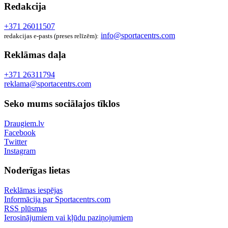
Redakcija
+371 26011507
info@sportacentrs.com
redakcijas e-pasts (preses relīzēm):
Reklāmas daļa
+371 26311794
reklama@sportacentrs.com
Seko mums sociālajos tīklos
Draugiem.lv
Facebook
Twitter
Instagram
Noderīgas lietas
Reklāmas iespējas
Informācija par Sportacentrs.com
RSS plūsmas
Ierosinājumiem vai kļūdu paziņojumiem