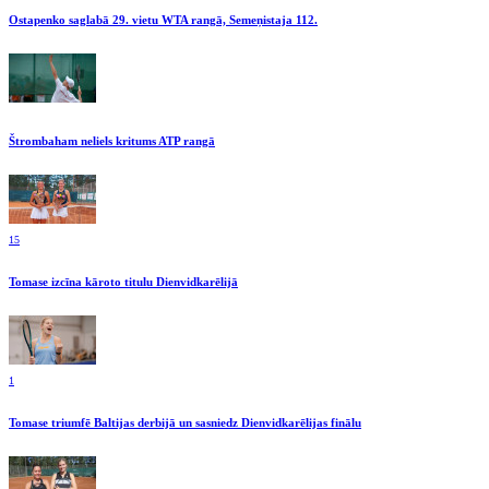
Ostapenko saglabā 29. vietu WTA rangā, Semeņistaja 112.
Štrombaham neliels kritums ATP rangā
15
Tomase izcīna kāroto titulu Dienvidkarēlijā
1
Tomase triumfē Baltijas derbijā un sasniedz Dienvidkarēlijas finālu