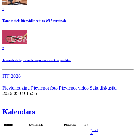
1
Tomase tiek Dienvidkarēlijas W15 pusfinālā
2
Tenisiste debijas spēlē nopelna vien trīs punktus
ITF 2026
Pievienot ziņu
Pievienot foto
Pievienot video
Sākt diskusiju
2026-05-09 15:55
Kalendārs
Turnīrs
Komandas
Rezultāts
TV
1
1.21
X
–