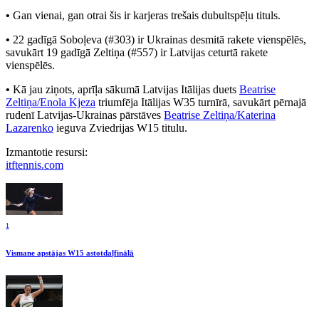
•
Gan vienai, gan otrai šis ir karjeras trešais dubultspēļu tituls.
•
22 gadīgā Soboļeva (#303) ir Ukrainas desmitā rakete vienspēlēs,
savukārt 19 gadīgā Zeltiņa (#557) ir Latvijas ceturtā rakete
vienspēlēs.
•
Kā jau ziņots, aprīļa sākumā Latvijas Itālijas duets
Beatrise
Zeltiņa/Enola Kjeza
triumfēja Itālijas W35 turnīrā, savukārt pērnajā
rudenī Latvijas-Ukrainas pārstāves
Beatrise Zeltiņa/Katerina
Lazarenko
ieguva Zviedrijas W15 titulu.
Izmantotie resursi:
itftennis.com
1
Vismane apstājas W15 astotdaļfinālā