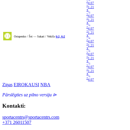
2
4.07
1
1.21
X
–
2
4.07
1
1.21
X
–
2
4.07
1
1.21
X
Ostapenko / Šei — Sakari / Vekiča
6:2, 6:2
–
2
4.07
1
1.21
X
–
2
4.07
1
1.21
X
–
2
4.07
1
1.21
X
–
2
4.07
Ziņas
EIROKAUSI
NBA
Pārslēgties uz pilno versiju ⊳
Kontakti:
sportacentrs@sportacentrs.com
+371 26011507