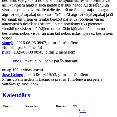
tiesnešus vajag atlaist no darba un ietupināt aiz restēm cietumā vai
arī likt viņiem maksāt soda naudu par šitik negodīgu tiesāšanu un
visus tos punktus kurus šie tizlie tiesneši no Semeņistajas nozaga
atgriezt viņai atpakaļ un uzvaru šinī mačā atgriezt viņai atpakaļ ja tā
tur sanāk un vispār es iesaku beidzot pāriet uz robotiem vai arī
automātisko tiesāšanas sistēmu jo tad noteikumi tiks piemēroti
vienādi uz visiem spēlētājiem un tad šādu kļūdainu lēmumu no
tiesnešiem nebūs vispār un man tad nebūs jādusmojas uz tiesnešiem
vispār.
sinogli
, 2026-06-08 08:03, pirms 2 mēnešiem
Nu netur pat šo līmenīti!
pūce
, 2026-06-08 08:45, pirms 2 mēnešiem
sinogli
rakstīja: Nu netur pat šo līmenīti!
nu ap 100 ir viņas līmenis.
Jose Gringo
, 2026-06-08 19:53, pirms 2 mēnešiem
Pirms divām nedēļām Lačinova pret šo Timofejevu nospēlēja
vairākas geimos labāk.
Kalendārs
Turnīrs
Komandas
Rezultāts
TV
1
1.25
X
–