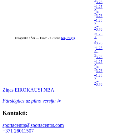
2
3.76
1
1.25
X
–
2
3.76
1
1.25
X
–
2
3.76
1
1.25
X
Ostapenko / Šei — Eikeri / Glīsone
6:4, 7:6(1)
–
2
3.76
1
1.25
X
–
2
3.76
1
1.25
X
–
2
3.76
1
1.25
X
–
2
3.76
Ziņas
EIROKAUSI
NBA
Pārslēgties uz pilno versiju ⊳
Kontakti:
sportacentrs@sportacentrs.com
+371 26011507