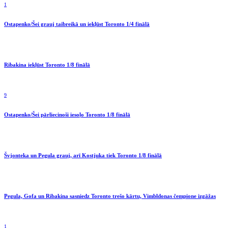
1
Ostapenko/Šei grauj taibreikā un iekļūst Toronto 1/4 finālā
Ribakina iekļūst Toronto 1/8 finālā
9
Ostapenko/Šei pārliecinoši iesoļo Toronto 1/8 finālā
Švjonteka un Pegula grauj, arī Kostjuka tiek Toronto 1/8 finālā
Pegula, Gofa un Ribakina sasniedz Toronto trešo kārtu, Vimbldonas čempione izgāžas
1