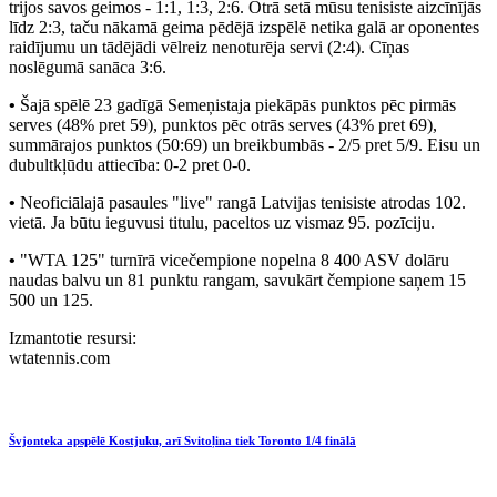
trijos savos geimos - 1:1, 1:3, 2:6. Otrā setā mūsu tenisiste aizcīnījās
līdz 2:3, taču nākamā geima pēdējā izspēlē netika galā ar oponentes
raidījumu un tādējādi vēlreiz nenoturēja servi (2:4). Cīņas
noslēgumā sanāca 3:6.
•
Šajā spēlē 23 gadīgā Semeņistaja piekāpās punktos pēc pirmās
serves (48% pret 59), punktos pēc otrās serves (43% pret 69),
summārajos punktos (50:69) un breikbumbās - 2/5 pret 5/9. Eisu un
dubultkļūdu attiecība: 0-2 pret 0-0.
•
Neoficiālajā pasaules "live" rangā Latvijas tenisiste atrodas 102.
vietā. Ja būtu ieguvusi titulu, paceltos uz vismaz 95. pozīciju.
•
"WTA 125" turnīrā vicečempione nopelna 8 400 ASV dolāru
naudas balvu un 81 punktu rangam, savukārt čempione saņem 15
500 un 125.
Izmantotie resursi:
wtatennis.com
Švjonteka apspēlē Kostjuku, arī Svitoļina tiek Toronto 1/4 finālā