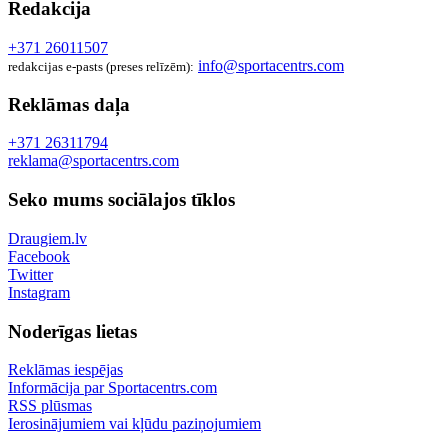
Redakcija
+371 26011507
info@sportacentrs.com
redakcijas e-pasts (preses relīzēm):
Reklāmas daļa
+371 26311794
reklama@sportacentrs.com
Seko mums sociālajos tīklos
Draugiem.lv
Facebook
Twitter
Instagram
Noderīgas lietas
Reklāmas iespējas
Informācija par Sportacentrs.com
RSS plūsmas
Ierosinājumiem vai kļūdu paziņojumiem