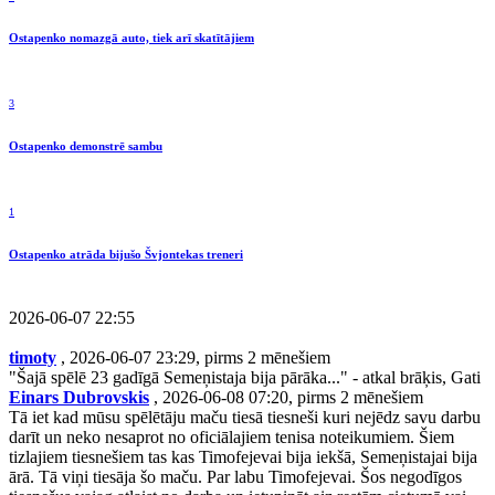
Ostapenko nomazgā auto, tiek arī skatītājiem
3
Ostapenko demonstrē sambu
1
Ostapenko atrāda bijušo Švjontekas treneri
2026-06-07 22:55
timoty
, 2026-06-07 23:29, pirms 2 mēnešiem
"Šajā spēlē 23 gadīgā Semeņistaja bija pārāka..." - atkal brāķis, Gati
Einars Dubrovskis
, 2026-06-08 07:20, pirms 2 mēnešiem
Tā iet kad mūsu spēlētāju maču tiesā tiesneši kuri nejēdz savu darbu
darīt un neko nesaprot no oficiālajiem tenisa noteikumiem. Šiem
tizlajiem tiesnešiem tas kas Timofejevai bija iekšā, Semeņistajai bija
ārā. Tā viņi tiesāja šo maču. Par labu Timofejevai. Šos negodīgos