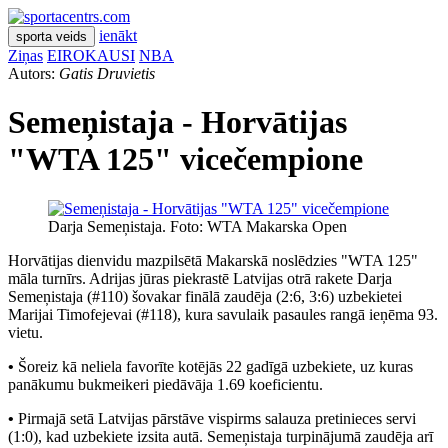
ienākt
sporta veids
Ziņas
EIROKAUSI
NBA
Autors:
Gatis Druvietis
Semeņistaja - Horvātijas
"WTA 125" vicečempione
Darja Semeņistaja. Foto: WTA Makarska Open
Horvātijas dienvidu mazpilsētā Makarskā noslēdzies "WTA 125"
māla turnīrs. Adrijas jūras piekrastē Latvijas otrā rakete Darja
Semeņistaja (#110) šovakar finālā zaudēja (2:6, 3:6) uzbekietei
Marijai Timofejevai (#118), kura savulaik pasaules rangā ieņēma 93.
vietu.
•
Šoreiz kā neliela favorīte kotējās 22 gadīgā uzbekiete, uz kuras
panākumu bukmeikeri piedāvāja 1.69 koeficientu.
•
Pirmajā setā Latvijas pārstāve vispirms salauza pretinieces servi
(1:0), kad uzbekiete izsita autā. Semeņistaja turpinājumā zaudēja arī