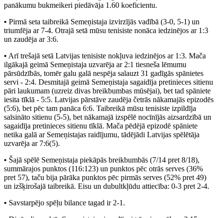
panākumu bukmeikeri piedāvāja 1.60 koeficientu.
•
Pirmā seta taibreikā Semeņistaja izvirzījās vadībā (3-0, 5-1) un
triumfēja ar 7-4. Otrajā setā mūsu tenisiste nonāca iedzinējos ar 1:3
un zaudēja ar 3:6.
•
Arī trešajā setā Latvijas tenisiste nokļuva iedzinējos ar 1:3. Mača
ilgākajā geimā Semeņistaja uzvarēja ar 2:1 tiesneša lēmumu
pārsūdzībās, tomēr galu galā nespēja salauzt 31 gadīgās spānietes
servi - 2:4. Desmitajā geimā Semeņistaja sagaidīja pretinieces sitienu
pāri laukumam (uzreiz divas breikbumbas mūsējai), bet tad spāniete
iesita tīklā - 5:5. Latvijas pārstāve zaudēja četrās nākamajās epizodēs
(5:6), bet pēc tam panāca 6:6. Taibreikā mūsu tenisiste izpildīja
saīsināto sitienu (5-5), bet nākamajā izspēlē nocīnījās aizsardzībā un
sagaidīja pretinieces sitienu tīklā. Mača pēdējā epizodē spāniete
netika galā ar Semeņistajas raidījumu, tādējādi Latvijas spēlētāja
uzvarēja ar 7:6(5).
•
Šajā spēlē Semeņistaja piekāpās breikbumbās (7/14 pret 8/18),
summārajos punktos (116:123) un punktos pēc otrās serves (36%
pret 57), taču bija pārāka punktos pēc pirmās serves (52% pret 49)
un izšķirošajā taibreikā. Eisu un dubultkļūdu attiecība: 0-3 pret 2-4.
•
Savstarpējo spēļu bilance tagad ir 2-1.