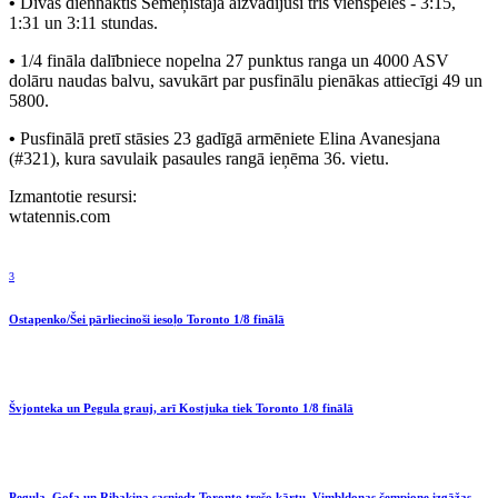
•
Divās diennaktīs Semeņistaja aizvadījusi trīs vienspēles - 3:15,
1:31 un 3:11 stundas.
•
1/4 fināla dalībniece nopelna 27 punktus ranga un 4000 ASV
dolāru naudas balvu, savukārt par pusfinālu pienākas attiecīgi 49 un
5800.
•
Pusfinālā pretī stāsies 23 gadīgā armēniete Elina Avanesjana
(#321), kura savulaik pasaules rangā ieņēma 36. vietu.
Izmantotie resursi:
wtatennis.com
3
Ostapenko/Šei pārliecinoši iesoļo Toronto 1/8 finālā
Švjonteka un Pegula grauj, arī Kostjuka tiek Toronto 1/8 finālā
Pegula, Gofa un Ribakina sasniedz Toronto trešo kārtu, Vimbldonas čempione izgāžas