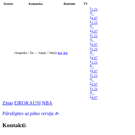
Turnīrs
Komandas
Rezultāts
TV
1
1.21
X
–
2
4.07
1
1.21
X
–
2
4.07
1
1.21
X
–
2
4.07
1
1.21
X
Ostapenko / Šei — Sakari / Vekiča
6:2, 6:2
–
2
4.07
1
1.21
X
–
2
4.07
1
1.21
X
–
2
4.07
1
1.21
X
–
2
4.07
Ziņas
EIROKAUSI
NBA
Pārslēgties uz pilno versiju ⊳
Kontakti: