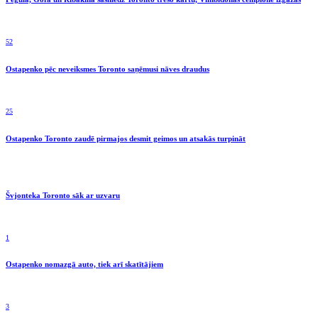
52
Ostapenko pēc neveiksmes Toronto saņēmusi nāves draudus
25
Ostapenko Toronto zaudē pirmajos desmit geimos un atsakās turpināt
Švjonteka Toronto sāk ar uzvaru
1
Ostapenko nomazgā auto, tiek arī skatītājiem
3