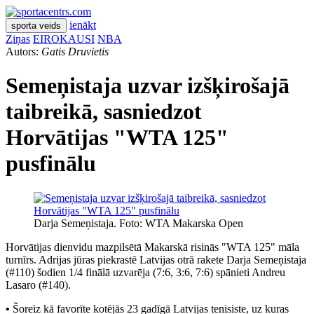
ienākt
sporta veids
Ziņas
EIROKAUSI
NBA
Autors:
Gatis Druvietis
Semeņistaja uzvar izšķirošajā
taibreikā, sasniedzot
Horvātijas "WTA 125"
pusfinālu
Darja Semeņistaja. Foto: WTA Makarska Open
Horvātijas dienvidu mazpilsētā Makarskā risinās "WTA 125" māla
turnīrs. Adrijas jūras piekrastē Latvijas otrā rakete Darja Semeņistaja
(#110) šodien 1/4 finālā uzvarēja (7:6, 3:6, 7:6) spānieti Andreu
Lasaro (#140).
•
Šoreiz kā favorīte kotējās 23 gadīgā Latvijas tenisiste, uz kuras