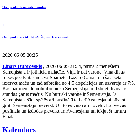
Ostapenko demonstrē sambu
1
Ostapenko atrāda bijušo Švjontekas treneri
2026-06-05 20:25
Einars Dubrovskis
, 2026-06-05 21:34, pirms 2 mēnešiem
Semeņistaja ir ļoti liela malacīte. Viņa ir pat varone. Viņa divas
reizes pēc kārtas neļāva Spānietei Lazaro Garsijai trešajā setā
izservēt maču un tad taibreikā no 4:5 atspēlēlējās un uzvarēja ar 7:5.
Kas par mentālo noturību mūsu Semeņistajai ir. Izturēt divus trīs
stundas garus mačus. Nu burtiski varone ir Semeņistaja. Ja
Semeņistaja šādi spēlēs arī pusfinālā tad arī Avanesjanai būs ļoti
grūti Semeņistaju pieveikt. Un to es viņai arī novēlu. Lai veicas
pusfinālā un izdodas pieveikt arī Avanesjanu un iekļūt šī turnīra
Finālā.
Kalendārs