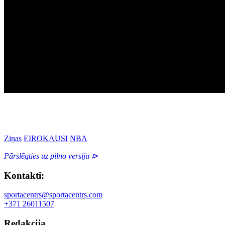
Ziņas
EIROKAUSI
NBA
Pārslēgties uz pilno versiju ⊳
Kontakti:
sportacentrs@sportacentrs.com
+371 26011507
Redakcija