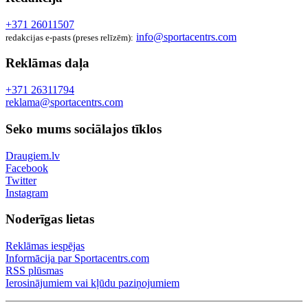
+371 26011507
info@sportacentrs.com
redakcijas e-pasts (preses relīzēm):
Reklāmas daļa
+371 26311794
reklama@sportacentrs.com
Seko mums sociālajos tīklos
Draugiem.lv
Facebook
Twitter
Instagram
Noderīgas lietas
Reklāmas iespējas
Informācija par Sportacentrs.com
RSS plūsmas
Ierosinājumiem vai kļūdu paziņojumiem