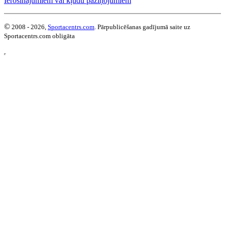
Ierosinājumiem vai kļūdu paziņojumiem
©
2008 - 2026,
Sportacentrs.com
. Pārpublicēšanas gadījumā saite uz
Sportacentrs.com obligāta