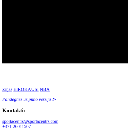
Ziņas
EIROKAUSI
NBA
Pārslēgties uz pilno versiju ⊳
Kontakti:
sportacentrs@sportacentrs.com
+371 26011507