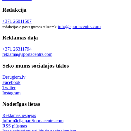
Redakcija
+371 26011507
info@sportacentrs.com
redakcijas e-pasts (preses relīzēm):
Reklāmas daļa
+371 26311794
reklama@sportacentrs.com
Seko mums sociālajos tīklos
Draugiem.lv
Facebook
Twitter
Instagram
Noderīgas lietas
Reklāmas iespējas
Informācija par Sportacentrs.com
RSS plūsmas