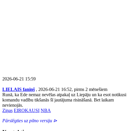
2026-06-21 15:59
LIELAIS faniņš
, 2026-06-21 16:52, pirms 2 mēnešiem
Runā, ka Ede nemaz nevēlas atpakaļ uz Liepāju un ka esot notikusi
komandu vadību tikšanās šī jautājuma risināšanā. Bet laikam
nevienojās.
Ziņas
EIROKAUSI
NBA
Pārslēgties uz pilno versiju ⊳