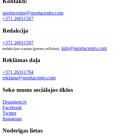
Kontakti:
sportacentrs@sportacentrs.com
+371 26011507
Redakcija
+371 26011507
info@sportacentrs.com
redakcijas e-pasts (preses relīzēm):
Reklāmas daļa
+371 26311794
reklama@sportacentrs.com
Seko mums sociālajos tīklos
Draugiem.lv
Facebook
Twitter
Instagram
Noderīgas lietas