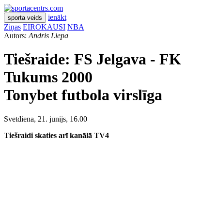
ienākt
sporta veids
Ziņas
EIROKAUSI
NBA
Autors:
Andris Liepa
Tiešraide:
FS Jelgava - FK
Tukums 2000
Tonybet futbola virslīga
Svētdiena, 21. jūnijs, 16.00
Tiešraidi skaties arī kanālā TV4