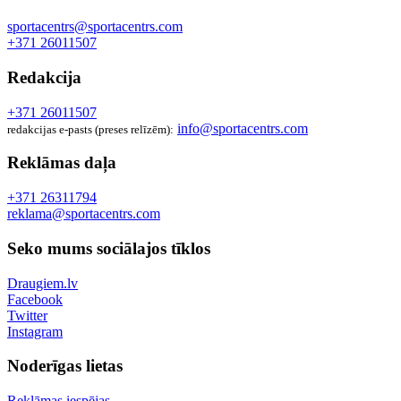
sportacentrs@sportacentrs.com
+371 26011507
Redakcija
+371 26011507
info@sportacentrs.com
redakcijas e-pasts (preses relīzēm):
Reklāmas daļa
+371 26311794
reklama@sportacentrs.com
Seko mums sociālajos tīklos
Draugiem.lv
Facebook
Twitter
Instagram
Noderīgas lietas
Reklāmas iespējas