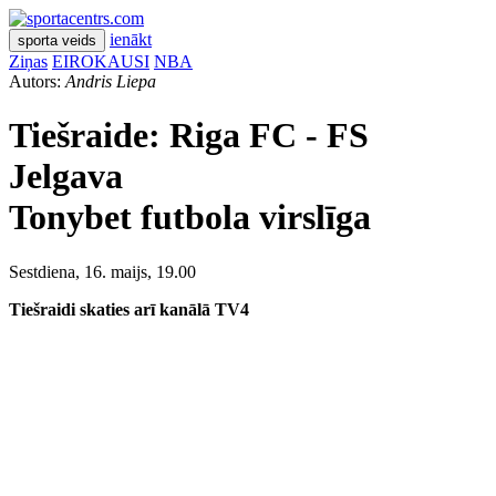
ienākt
sporta veids
Ziņas
EIROKAUSI
NBA
Autors:
Andris Liepa
Tiešraide:
Riga FC - FS
Jelgava
Tonybet futbola virslīga
Sestdiena, 16. maijs, 19.00
Tiešraidi skaties arī kanālā TV4