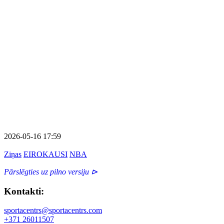
2026-05-16 17:59
Ziņas
EIROKAUSI
NBA
Pārslēgties uz pilno versiju ⊳
Kontakti:
sportacentrs@sportacentrs.com
+371 26011507