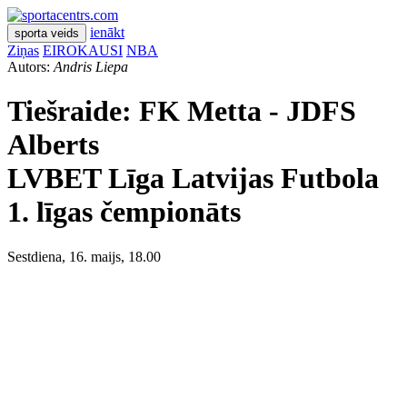
ienākt
sporta veids
Ziņas
EIROKAUSI
NBA
Autors:
Andris Liepa
Tiešraide:
FK Metta - JDFS
Alberts
LVBET Līga Latvijas Futbola
1. līgas čempionāts
Sestdiena, 16. maijs, 18.00