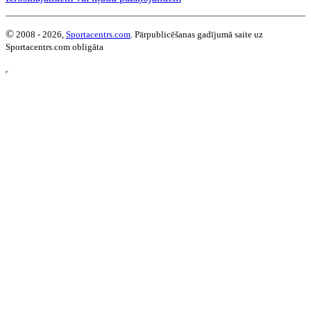
©
2008 - 2026,
Sportacentrs.com
. Pārpublicēšanas gadījumā saite uz
Sportacentrs.com obligāta