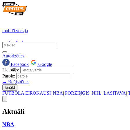
mobilā versija
Autorizēties
Facebook
Google
Lietotājs:
Parole:
→ Reģistrēties
Ienākt
FUTBOLA EIROKAUSI
|
NBA
|
PORZIŅĢIS
|
NHL
|
LASĪTAVA
|
Aktuāli
NBA