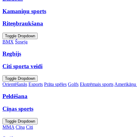
Kamaniņu sports
Riteņbraukšana
Toggle Dropdown
BMX
Šoseja
Regbijs
Citi sporta veidi
Toggle Dropdown
Orientēšanās
Esports
Prāta spēles
Golfs
Ekstrēmais sports
Amerikāņu 
Peldēšana
Cīņas sports
Toggle Dropdown
MMA
Cīņa
Citi