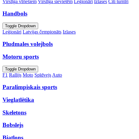
Virslīga vīriešiem
Virslīga sievietēm
Leģionāri
Izlases
Citi turnīri
Handbols
Toggle Dropdown
Leģionāri
Latvijas čempionāts
Izlases
Pludmales volejbols
Motoru sports
Toggle Dropdown
F1
Rallijs
Moto
Spīdvejs
Auto
Paralimpiskais sports
Vieglatlētika
Skeletons
Bobslejs
Biatlons