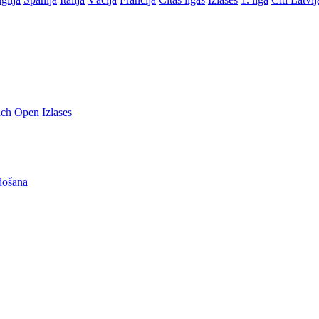
nch Open
Izlases
došana