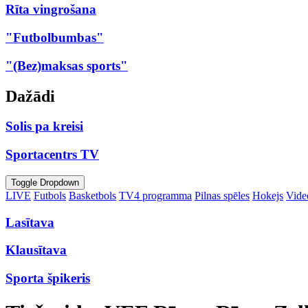
Rīta vingrošana
"Futbolbumbas"
"(Bez)maksas sports"
Dažādi
Solis pa kreisi
Sportacentrs TV
Toggle Dropdown
LIVE
Futbols
Basketbols
TV4 programma
Pilnas spēles
Hokejs
Video
Lasītava
Klausītava
Sporta špikeris