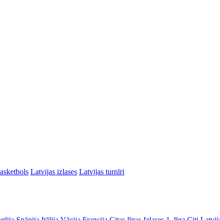
asketbols
Latvijas izlases
Latvijas turnīri
glija
Spānija
Itālija
Vācija
Francija
Citas līgas
Izlases
1. līga
Citi Latvij