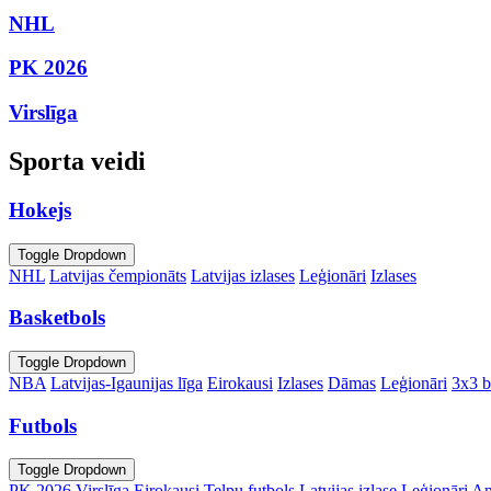
NHL
PK 2026
Virslīga
Sporta veidi
Hokejs
Toggle Dropdown
NHL
Latvijas čempionāts
Latvijas izlases
Leģionāri
Izlases
Basketbols
Toggle Dropdown
NBA
Latvijas-Igaunijas līga
Eirokausi
Izlases
Dāmas
Leģionāri
3x3 b
Futbols
Toggle Dropdown
PK 2026
Virslīga
Eirokausi
Telpu futbols
Latvijas izlase
Leģionāri
An