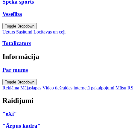
Spēka sports
Veselība
Toggle Dropdown
Uzturs
Sasitumi
Locītavas un ceļi
Totalizators
Informācija
Par mums
Toggle Dropdown
Reklāma
Mājaslapas
Video tiešraides internetā pakalpojumi
Mūsu RS
Raidījumi
"eXi"
"Ārpus kadra"