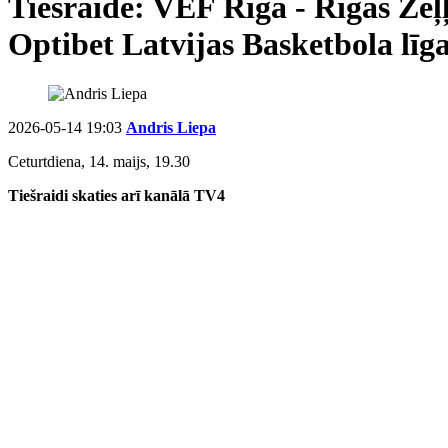
Tiešraide:
VEF Rīga - Rīgas Zeļļ
Optibet Latvijas Basketbola līgas
2026-05-14 19:03
Andris Liepa
Ceturtdiena, 14. maijs, 19.30
Tiešraidi skaties arī kanālā TV4