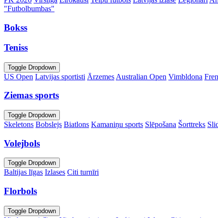
"Futbolbumbas"
Bokss
Teniss
Toggle Dropdown
US Open
Latvijas sportisti
Ārzemes
Australian Open
Vimbldona
Fre
Ziemas sports
Toggle Dropdown
Skeletons
Bobslejs
Biatlons
Kamaniņu sports
Slēpošana
Šorttreks
Sli
Volejbols
Toggle Dropdown
Baltijas līgas
Izlases
Citi turnīri
Florbols
Toggle Dropdown