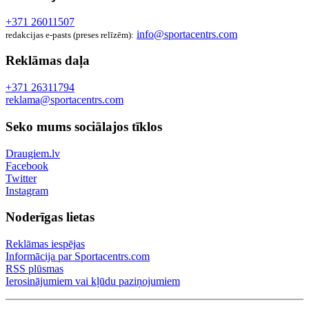
+371 26011507
info@sportacentrs.com
redakcijas e-pasts (preses relīzēm):
Reklāmas daļa
+371 26311794
reklama@sportacentrs.com
Seko mums sociālajos tīklos
Draugiem.lv
Facebook
Twitter
Instagram
Noderīgas lietas
Reklāmas iespējas
Informācija par Sportacentrs.com
RSS plūsmas
Ierosinājumiem vai kļūdu paziņojumiem