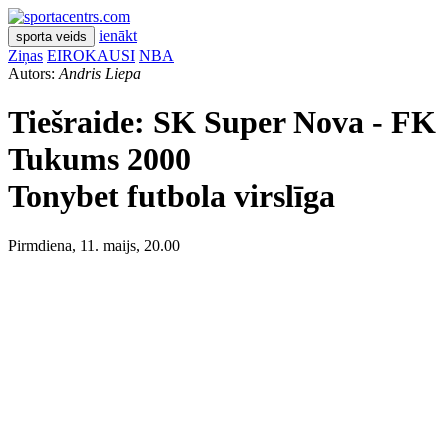
ienākt
sporta veids
Ziņas
EIROKAUSI
NBA
Autors:
Andris Liepa
Tiešraide:
SK Super Nova - FK
Tukums 2000
Tonybet futbola virslīga
Pirmdiena, 11. maijs, 20.00