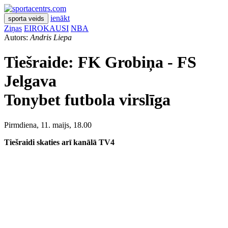
ienākt
sporta veids
Ziņas
EIROKAUSI
NBA
Autors:
Andris Liepa
Tiešraide:
FK Grobiņa - FS
Jelgava
Tonybet futbola virslīga
Pirmdiena, 11. maijs, 18.00
Tiešraidi skaties arī kanālā TV4