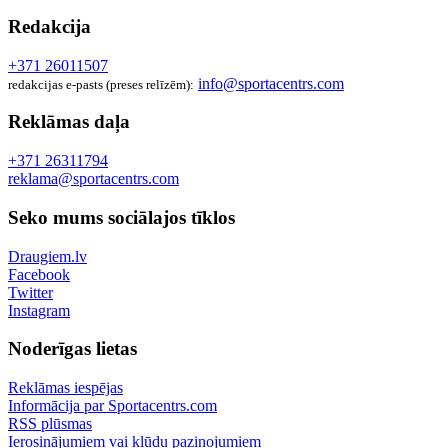
Redakcija
+371 26011507
info@sportacentrs.com
redakcijas e-pasts (preses relīzēm):
Reklāmas daļa
+371 26311794
reklama@sportacentrs.com
Seko mums sociālajos tīklos
Draugiem.lv
Facebook
Twitter
Instagram
Noderīgas lietas
Reklāmas iespējas
Informācija par Sportacentrs.com
RSS plūsmas
Ierosinājumiem vai kļūdu paziņojumiem