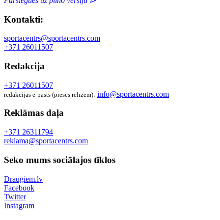
Pārslēgties uz pilno versiju ⊳
Kontakti:
sportacentrs@sportacentrs.com
+371 26011507
Redakcija
+371 26011507
info@sportacentrs.com
redakcijas e-pasts (preses relīzēm):
Reklāmas daļa
+371 26311794
reklama@sportacentrs.com
Seko mums sociālajos tīklos
Draugiem.lv
Facebook
Twitter
Instagram