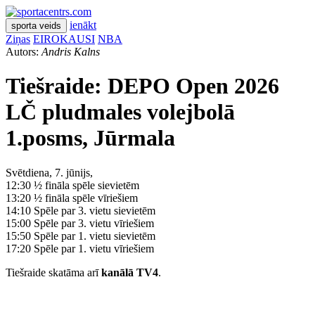
ienākt
sporta veids
Ziņas
EIROKAUSI
NBA
Autors:
Andris Kalns
Tiešraide:
DEPO Open 2026
LČ pludmales volejbolā
1.posms, Jūrmala
Svētdiena, 7. jūnijs,
12:30 ½ fināla spēle sievietēm
13:20 ½ fināla spēle vīriešiem
14:10 Spēle par 3. vietu sievietēm
15:00 Spēle par 3. vietu vīriešiem
15:50 Spēle par 1. vietu sievietēm
17:20 Spēle par 1. vietu vīriešiem
Tiešraide skatāma arī
kanālā TV4
.