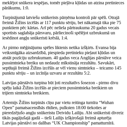
meklējot snūkera iespējas, tomēr pieļāva kļūdas un atzina pretinieces
pārākumu, 1:0.
Turpinājumā latviešu snūkerists pārņēma kontroli pār spēli. Otrajā
freimā Žižins izcēlās ar 117 punktu sēriju, bet nākamajā tika pie 75
punktiem pēc kārtas. Arī pēc neliela pārtraukuma 20 gadus vecais
sportists saglabāja pārsvaru, pārliecinoši spēlējot uzbrukumā un
iesēdinot angļu snūkeristi krēslā, 1:4.
Ar pirmo mēģinājumu spēles liktenis netika izšķirts. Evansa bija
veiksmīgāka aizsardzībā, piespieda pretinieku pieļaut kļūdas un
atstāt pozīciju uzbrukumam. 40 gadus veca Anglijas pārstāve veica
pussimtnieka breiku un nedaudz mīkstināja rezultātu. Savukārt,
septītajā freimā Žižins izcēlās ar vēl vienu simtnieku – teicamo 145
punktu sēriju – un izcīnīja uzvaru ar rezultātu 5:2.
Latvijas pārstāvis turpina būt ļoti rezultatīvs šosezon - pirmo divu
spēļu laikā Žižins izcēlās ar pieciem pussimtnieka breikiem un
trijiem simtnieka breikiem.
Artemijs Žižins turpinās cīņu par vietu reitinga turnīra “Wuhan
Open” pamatsacensībās rītdien, pulksten 18:00 tiekoties ar
pieredzējušo angļu snūkeristu Deividu Lailiju. Abi snūkeristi divreiz
tikās pagājušajā gadā – tieši Lailijs izšķirošajā freimā apturēja
Latvijas pārstāvi no dalības “UK Championship” pamatturnīrā.