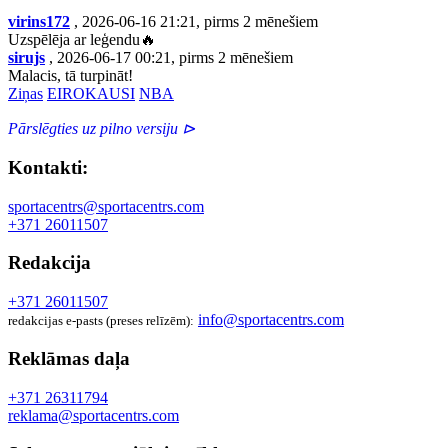
virins172
, 2026-06-16 21:21, pirms 2 mēnešiem
Uzspēlēja ar leģendu🔥
sirujs
, 2026-06-17 00:21, pirms 2 mēnešiem
Malacis, tā turpināt!
Ziņas
EIROKAUSI
NBA
Pārslēgties uz pilno versiju ⊳
Kontakti:
sportacentrs@sportacentrs.com
+371 26011507
Redakcija
+371 26011507
info@sportacentrs.com
redakcijas e-pasts (preses relīzēm):
Reklāmas daļa
+371 26311794
reklama@sportacentrs.com