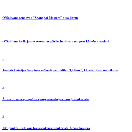
O’Salivans nepārvar "Shanghai Masters" otro kārtu
O’Salivans iesāk jauno sezonu ar pārliecinošu uzvaru pret ķīniešu amatieri
1
Jaunais Latvijas čempions snūkerā par dalību "Q Tour", kāroto titulu un nākotni
3
Žižins turpina
uguņot
un grauj pieredzējušo angļu snūkeristu
2
145 punkti - lielākais breiks latviešu snūkerista Žižina karjerā