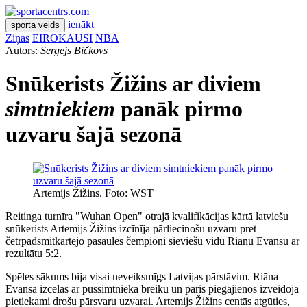
ienākt
sporta veids
Ziņas
EIROKAUSI
NBA
Autors:
Sergejs Bičkovs
Snūkerists Žižins ar diviem
simtniekiem
panāk pirmo
uzvaru šajā sezonā
Artemijs Žižins. Foto: WST
Reitinga turnīra "Wuhan Open" otrajā kvalifikācijas kārtā latviešu
snūkerists Artemijs Žižins izcīnīja pārliecinošu uzvaru pret
četrpadsmitkārtējo pasaules čempioni sieviešu vidū Riānu Evansu ar
rezultātu 5:2.
Spēles sākums bija visai neveiksmīgs Latvijas pārstāvim. Riāna
Evansa izcēlās ar pussimtnieka breiku un pāris piegājienos izveidoja
pietiekami drošu pārsvaru uzvarai. Artemijs Žižins centās atgūties,