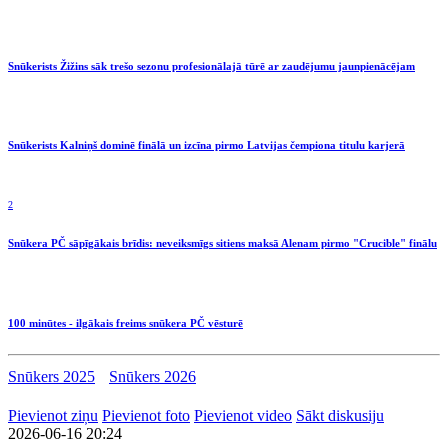
Snūkerists Žižins sāk trešo sezonu profesionālajā tūrē ar zaudējumu jaunpienācējam
Snūkerists Kalniņš dominē finālā un izcīna pirmo Latvijas čempiona titulu karjerā
2
Snūkera PČ sāpīgākais brīdis: neveiksmīgs sitiens maksā Alenam pirmo "Crucible" finālu
100 minūtes - ilgākais freims snūkera PČ vēsturē
Snūkers 2025
Snūkers 2026
Pievienot ziņu
Pievienot foto
Pievienot video
Sākt diskusiju
2026-06-16 20:24