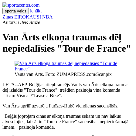
ienākt
sporta veids
Ziņas
EIROKAUSI
NBA
Autors:
Ulvis Brože
Van Ārts elkoņa traumas dēļ
nepiedalīsies "Tour de France"
Vauts van Ārts. Foto: ZUMAPRESS.com/Scanpix
LETA--AFP. Beļģijas riteņbraucējs Vauts van Ārts elkoņa traumas
dēļ izlaidīs "Tour de France", trešdien paziņoja viņa komanda
"Team Visma"/"Lease a Bike".
Van Ārts aprīlī uzvarēja Parīzes-Rubē viendienas sacensībās.
"Beļģis joprojām cīnās ar elkoņa traumas sekām un nav laikus
atveseļojies, lai sāktu "Tour de France" sacensības nepieciešamajā
līmenī," paziņoja komanda.