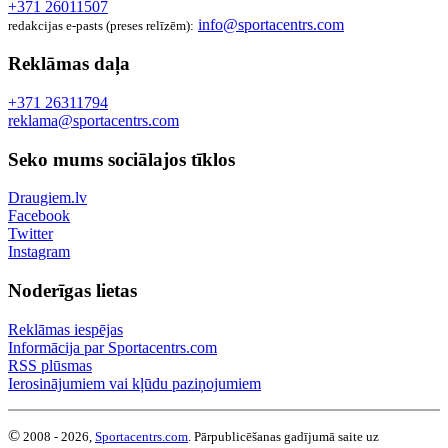
+371 26011507
info@sportacentrs.com
redakcijas e-pasts (preses relīzēm):
Reklāmas daļa
+371 26311794
reklama@sportacentrs.com
Seko mums sociālajos tīklos
Draugiem.lv
Facebook
Twitter
Instagram
Noderīgas lietas
Reklāmas iespējas
Informācija par Sportacentrs.com
RSS plūsmas
Ierosinājumiem vai kļūdu paziņojumiem
©
2008 - 2026,
Sportacentrs.com
. Pārpublicēšanas gadījumā saite uz