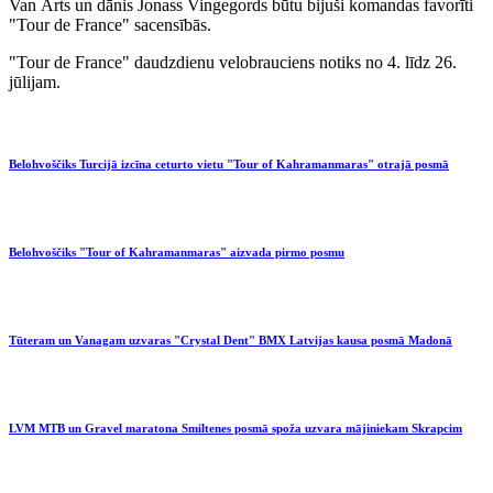
Van Ārts un dānis Jonass Vingegords būtu bijuši komandas favorīti
"Tour de France" sacensībās.
"Tour de France" daudzdienu velobrauciens notiks no 4. līdz 26.
jūlijam.
Belohvoščiks Turcijā izcīna ceturto vietu "Tour of Kahramanmaras" otrajā posmā
Belohvoščiks "Tour of Kahramanmaras" aizvada pirmo posmu
Tūteram un Vanagam uzvaras "Crystal Dent" BMX Latvijas kausa posmā Madonā
LVM MTB un Gravel maratona Smiltenes posmā spoža uzvara mājiniekam Skrapcim