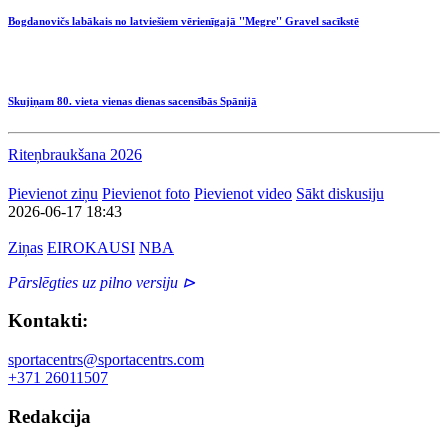
Bogdanovičs labākais no latviešiem vērienīgajā ''Megre'' Gravel sacīkstē
Skujiņam 80. vieta vienas dienas sacensībās Spānijā
Riteņbraukšana 2026
Pievienot ziņu
Pievienot foto
Pievienot video
Sākt diskusiju
2026-06-17 18:43
Ziņas
EIROKAUSI
NBA
Pārslēgties uz pilno versiju ⊳
Kontakti:
sportacentrs@sportacentrs.com
+371 26011507
Redakcija