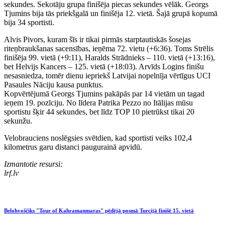
sekundes. Sekotāju grupa finišēja piecas sekundes vēlāk. Georgs
Tjumins bija tās priekšgalā un finišēja 12. vietā. Šajā grupā kopumā
bija 34 sportisti.
Alvis Pivors, kuram šīs ir tikai pirmās starptautiskās šosejas
riteņbraukšanas sacensības, ieņēma 72. vietu (+6:36). Toms Strēlis
finišēja 99. vietā (+9:11), Haralds Strādnieks – 110. vietā (+13:16),
bet Helvijs Kancers – 125. vietā (+18:03). Arvīds Logins finišu
nesasniedza, tomēr dienu iepriekš Latvijai nopelnīja vērtīgus UCI
Pasaules Nāciju kausa punktus.
Kopvērtējumā Georgs Tjumins pakāpās par 14 vietām un tagad
ieņem 19. pozīciju. No līdera Patrika Pezzo no Itālijas mūsu
sportistu šķir 44 sekundes, bet līdz TOP 10 pietrūkst tikai 20
sekunžu.
Velobrauciens noslēgsies svētdien, kad sportisti veiks 102,4
kilometrus garu distanci paugurainā apvidū.
Izmantotie resursi:
lrf.lv
Belohvoščiks "Tour of Kahramanmaras" pēdējā posmā Turcijā finišē 15. vietā