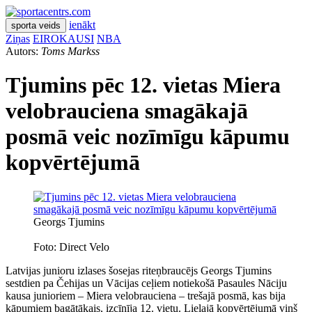
ienākt
sporta veids
Ziņas
EIROKAUSI
NBA
Autors:
Toms Markss
Tjumins pēc 12. vietas Miera
velobrauciena smagākajā
posmā veic nozīmīgu kāpumu
kopvērtējumā
Georgs Tjumins
Foto: Direct Velo
Latvijas junioru izlases šosejas riteņbraucējs Georgs Tjumins
sestdien pa Čehijas un Vācijas ceļiem notiekošā Pasaules Nāciju
kausa junioriem – Miera velobrauciena – trešajā posmā, kas bija
kāpumiem bagātākais, izcīnīja 12. vietu. Lielajā kopvērtējumā viņš