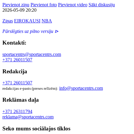
Pievienot ziņu
Pievienot foto
Pievienot video
Sākt diskusiju
2026-05-09 20:20
Ziņas
EIROKAUSI
NBA
Pārslēgties uz pilno versiju ⊳
Kontakti:
sportacentrs@sportacentrs.com
+371 26011507
Redakcija
+371 26011507
info@sportacentrs.com
redakcijas e-pasts (preses relīzēm):
Reklāmas daļa
+371 26311794
reklama@sportacentrs.com
Seko mums sociālajos tīklos