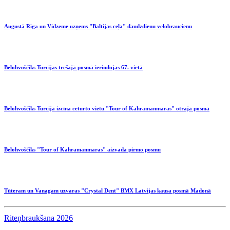
Augustā Rīga un Vidzeme uzņems "Baltijas ceļa" daudzdienu velobraucienu
Belohvoščiks Turcijas trešajā posmā ierindojas 67. vietā
Belohvoščiks Turcijā izcīna ceturto vietu "Tour of Kahramanmaras" otrajā posmā
Belohvoščiks "Tour of Kahramanmaras" aizvada pirmo posmu
Tūteram un Vanagam uzvaras "Crystal Dent" BMX Latvijas kausa posmā Madonā
Riteņbraukšana 2026