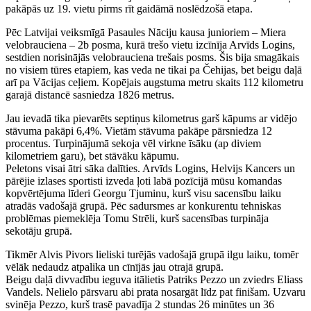
pakāpās uz 19. vietu pirms rīt gaidāmā noslēdzošā etapa.
Pēc Latvijai veiksmīgā Pasaules Nāciju kausa junioriem – Miera
velobrauciena – 2b posma, kurā trešo vietu izcīnīja Arvīds Logins,
sestdien norisinājās velobrauciena trešais posms. Šis bija smagākais
no visiem tūres etapiem, kas veda ne tikai pa Čehijas, bet beigu daļā
arī pa Vācijas ceļiem. Kopējais augstuma metru skaits 112 kilometru
garajā distancē sasniedza 1826 metrus.
Jau ievadā tika pievarēts septiņus kilometrus garš kāpums ar vidējo
stāvuma pakāpi 6,4%. Vietām stāvuma pakāpe pārsniedza 12
procentus. Turpinājumā sekoja vēl virkne īsāku (ap diviem
kilometriem garu), bet stāvāku kāpumu.
Peletons visai ātri sāka dalīties. Arvīds Logins, Helvijs Kancers un
pārējie izlases sportisti izveda ļoti labā pozīcijā mūsu komandas
kopvērtējuma līderi Georgu Tjuminu, kurš visu sacensību laiku
atradās vadošajā grupā. Pēc sadursmes ar konkurentu tehniskas
problēmas piemeklēja Tomu Strēli, kurš sacensības turpināja
sekotāju grupā.
Tikmēr Alvis Pivors lieliski turējās vadošajā grupā ilgu laiku, tomēr
vēlāk nedaudz atpalika un cīnījās jau otrajā grupā.
Beigu daļā divvadību ieguva itālietis Patriks Pezzo un zviedrs Eliass
Vandels. Nelielo pārsvaru abi prata nosargāt līdz pat finišam. Uzvaru
svinēja Pezzo, kurš trasē pavadīja 2 stundas 26 minūtes un 36