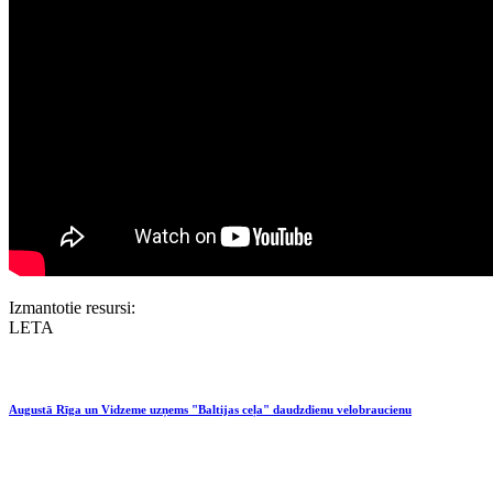
Izmantotie resursi:
LETA
Augustā Rīga un Vidzeme uzņems "Baltijas ceļa" daudzdienu velobraucienu