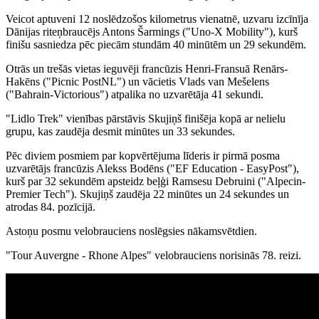
Veicot aptuveni 12 noslēdzošos kilometrus vienatnē, uzvaru izcīnīja
Dānijas riteņbraucējs Antons Šarmings ("Uno-X Mobility"), kurš
finišu sasniedza pēc piecām stundām 40 minūtēm un 29 sekundēm.
Otrās un trešās vietas ieguvēji francūzis Henri-Fransuā Renārs-
Hakēns ("Picnic PostNL") un vācietis Vlads van Mešelens
("Bahrain-Victorious") atpalika no uzvarētāja 41 sekundi.
"Lidlo Trek" vienības pārstāvis Skujiņš finišēja kopā ar nelielu
grupu, kas zaudēja desmit minūtes un 33 sekundes.
Pēc diviem posmiem par kopvērtējuma līderis ir pirmā posma
uzvarētājs francūzis Alekss Bodēns ("EF Education - EasyPost"),
kurš par 32 sekundēm apsteidz beļģi Ramsesu Debruini ("Alpecin-
Premier Tech"). Skujiņš zaudēja 22 minūtes un 24 sekundes un
atrodas 84. pozīcijā.
Astoņu posmu velobrauciens noslēgsies nākamsvētdien.
"Tour Auvergne - Rhone Alpes" velobrauciens norisinās 78. reizi.