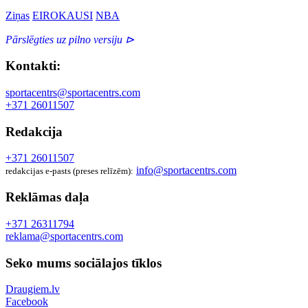
Ziņas
EIROKAUSI
NBA
Pārslēgties uz pilno versiju ⊳
Kontakti:
sportacentrs@sportacentrs.com
+371 26011507
Redakcija
+371 26011507
info@sportacentrs.com
redakcijas e-pasts (preses relīzēm):
Reklāmas daļa
+371 26311794
reklama@sportacentrs.com
Seko mums sociālajos tīklos
Draugiem.lv
Facebook