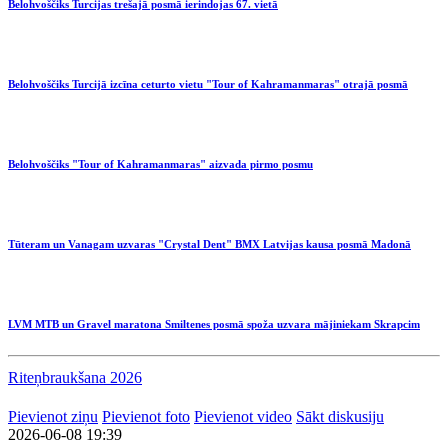
Belohvoščiks Turcijas trešajā posmā ierindojas 67. vietā
Belohvoščiks Turcijā izcīna ceturto vietu "Tour of Kahramanmaras" otrajā posmā
Belohvoščiks "Tour of Kahramanmaras" aizvada pirmo posmu
Tūteram un Vanagam uzvaras "Crystal Dent" BMX Latvijas kausa posmā Madonā
LVM MTB un Gravel maratona Smiltenes posmā spoža uzvara mājiniekam Skrapcim
Riteņbraukšana 2026
Pievienot ziņu
Pievienot foto
Pievienot video
Sākt diskusiju
2026-06-08 19:39