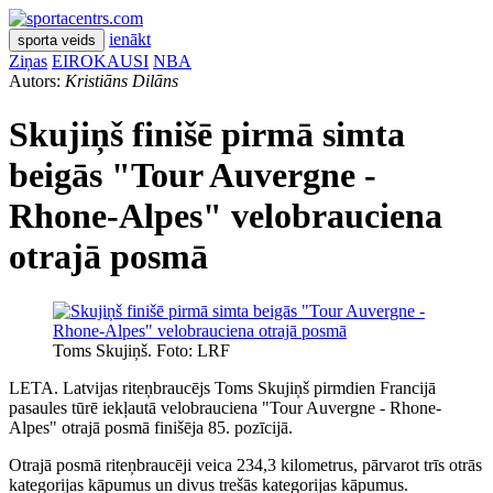
ienākt
sporta veids
Ziņas
EIROKAUSI
NBA
Autors:
Kristiāns Dilāns
Skujiņš finišē pirmā simta
beigās "Tour Auvergne -
Rhone-Alpes" velobrauciena
otrajā posmā
Toms Skujiņš. Foto: LRF
LETA. Latvijas riteņbraucējs Toms Skujiņš pirmdien Francijā
pasaules tūrē iekļautā velobrauciena "Tour Auvergne - Rhone-
Alpes" otrajā posmā finišēja 85. pozīcijā.
Otrajā posmā riteņbraucēji veica 234,3 kilometrus, pārvarot trīs otrās
kategorijas kāpumus un divus trešās kategorijas kāpumus.