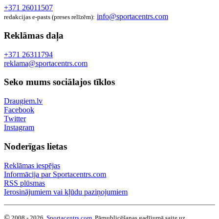
+371 26011507
info@sportacentrs.com
redakcijas e-pasts (preses relīzēm):
Reklāmas daļa
+371 26311794
reklama@sportacentrs.com
Seko mums sociālajos tīklos
Draugiem.lv
Facebook
Twitter
Instagram
Noderīgas lietas
Reklāmas iespējas
Informācija par Sportacentrs.com
RSS plūsmas
Ierosinājumiem vai kļūdu paziņojumiem
©
2008 - 2026,
Sportacentrs.com
. Pārpublicēšanas gadījumā saite uz