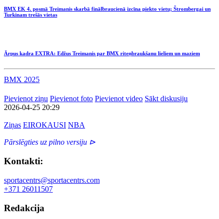
BMX EK 4. posmā Treimanis skarbā finālbraucienā izcīna piekto vietu; Štrombergai un
Turkinam trešās vietas
Ārpus kadra EXTRA: Edžus Treimanis par BMX riteņbraukšanu lieliem un maziem
BMX 2025
Pievienot ziņu
Pievienot foto
Pievienot video
Sākt diskusiju
2026-04-25 20:29
Ziņas
EIROKAUSI
NBA
Pārslēgties uz pilno versiju ⊳
Kontakti:
sportacentrs@sportacentrs.com
+371 26011507
Redakcija