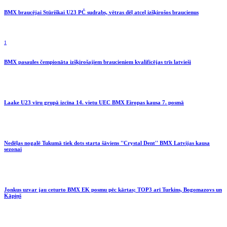
BMX braucējai Stūriškai U23 PČ sudrabs, vētras dēļ atceļ izšķirošos braucienus
1
BMX pasaules čempionāta izšķirošajiem braucieniem kvalificējas trīs latvieši
Laake U23 vīru grupā izcīna 14. vietu UEC BMX Eiropas kausa 7. posmā
Nedēļas nogalē Tukumā tiek dots starta šāviens ''Crystal Dent'' BMX Latvijas kausa
sezonai
Jonkus uzvar jau ceturto BMX EK posmu pēc kārtas; TOP3 arī Turkins, Bogomazovs un
Kāpiņš