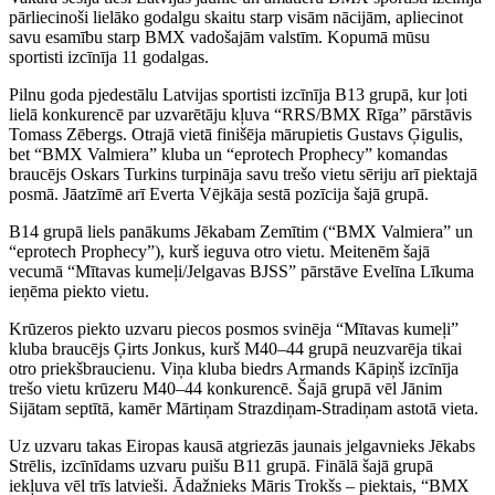
pārliecinoši lielāko godalgu skaitu starp visām nācijām, apliecinot
savu esamību starp BMX vadošajām valstīm. Kopumā mūsu
sportisti izcīnīja 11 godalgas.
Pilnu goda pjedestālu Latvijas sportisti izcīnīja B13 grupā, kur ļoti
lielā konkurencē par uzvarētāju kļuva “RRS/BMX Rīga” pārstāvis
Tomass Zēbergs. Otrajā vietā finišēja mārupietis Gustavs Ģigulis,
bet “BMX Valmiera” kluba un “eprotech Prophecy” komandas
braucējs Oskars Turkins turpināja savu trešo vietu sēriju arī piektajā
posmā. Jāatzīmē arī Everta Vējkāja sestā pozīcija šajā grupā.
B14 grupā liels panākums Jēkabam Zemītim (“BMX Valmiera” un
“eprotech Prophecy”), kurš ieguva otro vietu. Meitenēm šajā
vecumā “Mītavas kumeļi/Jelgavas BJSS” pārstāve Evelīna Līkuma
ieņēma piekto vietu.
Krūzeros piekto uzvaru piecos posmos svinēja “Mītavas kumeļi”
kluba braucējs Ģirts Jonkus, kurš M40–44 grupā neuzvarēja tikai
otro priekšbraucienu. Viņa kluba biedrs Armands Kāpiņš izcīnīja
trešo vietu krūzeru M40–44 konkurencē. Šajā grupā vēl Jānim
Sijātam septītā, kamēr Mārtiņam Strazdiņam-Stradiņam astotā vieta.
Uz uzvaru takas Eiropas kausā atgriezās jaunais jelgavnieks Jēkabs
Strēlis, izcīnīdams uzvaru puišu B11 grupā. Finālā šajā grupā
iekļuva vēl trīs latvieši. Ādažnieks Māris Trokšs – piektais, “BMX