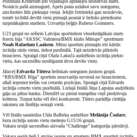
Pusfinālā Kristeram ļoti vējainajos apstākļos neizdevās starts.
Nonācis pašā aizmugurē, Apels prata uzlabot savu sniegumu,
aizcīnoties līdz piektajai vietai. Iekļūt četriniekā gan neizdevās,
tomēr izcīnītā devītā vieta pirmajā posmā ir lielisks pieteikums
turpmākajiem startiem. Uzvarēja beļģis Rubens Gommers.
U23 grupā no sešiem Latvijas sportistiem vissekmīgākais starts
šoreiz bija “AKSSC Valmiera/BMX klubs Mārupe” sportistam
Noah Rafaelam Laakem
. Mūsu sportists pirmajās trīs kārtās
izcīnīja otrās vietas, tiekot pusfinālā. Tajā neizdevās plūstošs
brauciens. Spraigā cīņā Olafa Lakuča audzēknis izcīnīja piekto
vietu, kas sacensību noslēgumā deva devīto vietu.
Jāizceļ
Edvarda Tūtera
lieliskais sniegums junioru grupā.
“RRS/BMX Rīga” sportists neuzvarēja nevienā no braucieniem,
allaž ieņemot trešās vai ceturtās pozīcijas. Spraigā cīņā Edvards
izcīnīja ceturto vietu pusfinālā. Lielajā finālā Jāņa Lapsiņa audzēknis
gāja uz pilnu banku. Diemžēl uz pirmā tramplīna viņš piedzīvoja
kritienu. Turpat krita vēl divi konkurenti. Tūters parādīja cīnītāja
raksturu un finišēja sestajā vietā.
Vēl finālu sasniedza Ulda Balbeka audzēkne
Melānija Čudare
,
kura izcīnīja astoto vietu meiteņu G15/16 grupā.
Vakara sesijā sacensības aizvada “Challenge” kategoriju pārstāvji.
Vakara sesijā tieši Latvijas jaunie un amatieru BMX sportisti izcīnīja