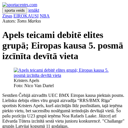
ienākt
sporta veids
Ziņas
EIROKAUSI
NBA
Autors:
Toms Markss
Apels teicami debitē elites
grupā; Eiropas kausa 5. posmā
izcīnīta devītā vieta
Kristers Apels
Foto: Nico Van Dartel
Sestdien Čehijā aizvadīts UEC BMX Eiropas kausa piektais posms.
Lielisku debiju elites vīru grupā aizvadīja “RRS/BMX Rīga”
sportists Kristers Apels, kurš aizcīnījās līdz pusfinālam, tajā ieņēma
piekto vietu, bet sacensību noslēgumā ierindojās devītajā vietā. Šo
pašu pozīciju U23 grupā ieņēma Noa Rafaels Laake. Jāizceļ arī
Edvarda Tūtera izcīnītā sestā vieta junioru konkurencē. "Challange"
grupās Latvijai kopumā 11 godalgas.