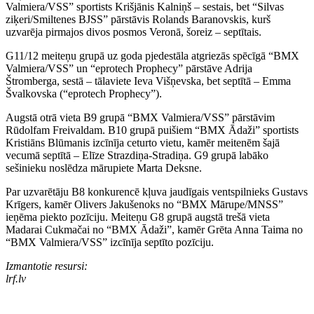
Valmiera/VSS” sportists Krišjānis Kalniņš – sestais, bet “Silvas
ziķeri/Smiltenes BJSS” pārstāvis Rolands Baranovskis, kurš
uzvarēja pirmajos divos posmos Veronā, šoreiz – septītais.
G11/12 meiteņu grupā uz goda pjedestāla atgriezās spēcīgā “BMX
Valmiera/VSS” un “eprotech Prophecy” pārstāve Adrija
Štromberga, sestā – tālaviete Ieva Višņevska, bet septītā – Emma
Švalkovska (“eprotech Prophecy”).
Augstā otrā vieta B9 grupā “BMX Valmiera/VSS” pārstāvim
Rūdolfam Freivaldam. B10 grupā puišiem “BMX Ādaži” sportists
Kristiāns Blūmanis izcīnīja ceturto vietu, kamēr meitenēm šajā
vecumā septītā – Elīze Strazdiņa-Stradiņa. G9 grupā labāko
sešinieku noslēdza mārupiete Marta Deksne.
Par uzvarētāju B8 konkurencē kļuva jaudīgais ventspilnieks Gustavs
Krīgers, kamēr Olivers Jakušenoks no “BMX Mārupe/MNSS”
ieņēma piekto pozīciju. Meiteņu G8 grupā augstā trešā vieta
Madarai Cukmačai no “BMX Ādaži”, kamēr Grēta Anna Taima no
“BMX Valmiera/VSS” izcīnīja septīto pozīciju.
Izmantotie resursi:
lrf.lv