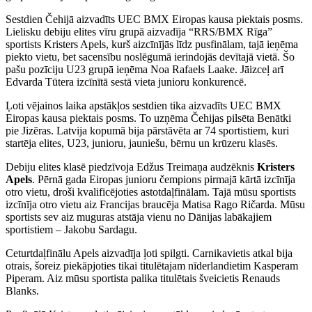
Sestdien Čehijā aizvadīts UEC BMX Eiropas kausa piektais posms.
Lielisku debiju elites vīru grupā aizvadīja “RRS/BMX Rīga”
sportists Kristers Apels, kurš aizcīnījās līdz pusfinālam, tajā ieņēma
piekto vietu, bet sacensību noslēgumā ierindojās devītajā vietā. Šo
pašu pozīciju U23 grupā ieņēma Noa Rafaels Laake. Jāizceļ arī
Edvarda Tūtera izcīnītā sestā vieta junioru konkurencē.
Ļoti vējainos laika apstākļos sestdien tika aizvadīts UEC BMX
Eiropas kausa piektais posms. To uzņēma Čehijas pilsēta Benātki
pie Jizēras. Latvija kopumā bija pārstāvēta ar 74 sportistiem, kuri
startēja elites, U23, junioru, jauniešu, bērnu un krūzeru klasēs.
Debiju elites klasē piedzīvoja Edžus Treimaņa audzēknis
Kristers
Apels
. Pērnā gada Eiropas junioru čempions pirmajā kārtā izcīnīja
otro vietu, droši kvalificējoties astotdaļfinālam. Tajā mūsu sportists
izcīnīja otro vietu aiz Francijas braucēja Matisa Rago Ričarda. Mūsu
sportists sev aiz muguras atstāja vienu no Dānijas labākajiem
sportistiem – Jakobu Sardagu.
Ceturtdaļfinālu Apels aizvadīja ļoti spilgti. Carnikavietis atkal bija
otrais, šoreiz piekāpjoties tikai titulētajam nīderlandietim Kasperam
Piperam. Aiz mūsu sportista palika titulētais šveicietis Renauds
Blanks.