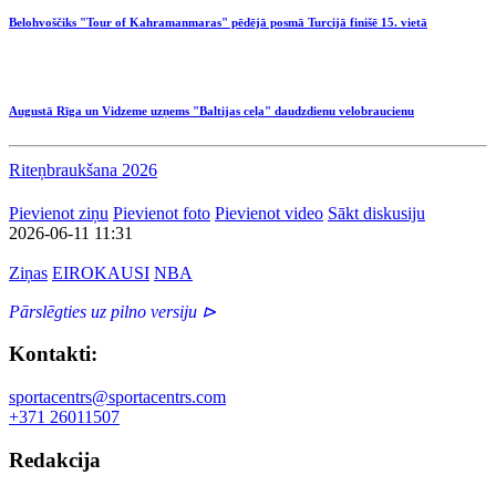
Belohvoščiks "Tour of Kahramanmaras" pēdējā posmā Turcijā finišē 15. vietā
Augustā Rīga un Vidzeme uzņems "Baltijas ceļa" daudzdienu velobraucienu
Riteņbraukšana 2026
Pievienot ziņu
Pievienot foto
Pievienot video
Sākt diskusiju
2026-06-11 11:31
Ziņas
EIROKAUSI
NBA
Pārslēgties uz pilno versiju ⊳
Kontakti:
sportacentrs@sportacentrs.com
+371 26011507
Redakcija