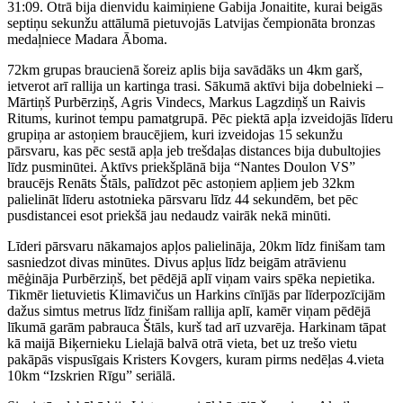
31:09. Otrā bija dienvidu kaimiņiene Gabija Jonaitite, kurai beigās
septiņu sekunžu attālumā pietuvojās Latvijas čempionāta bronzas
medaļniece Madara Āboma.
72km grupas braucienā šoreiz aplis bija savādāks un 4km garš,
ietverot arī rallija un kartinga trasi. Sākumā aktīvi bija dobelnieki –
Mārtiņš Purbērziņš, Agris Vindecs, Markus Lagzdiņš un Raivis
Ritums, kurinot tempu pamatgrupā. Pēc piektā apļa izveidojās līderu
grupiņa ar astoņiem braucējiem, kuri izveidojas 15 sekunžu
pārsvaru, kas pēc sestā apļa jeb trešdaļas distances bija dubultojies
līdz pusminūtei. Aktīvs priekšplānā bija “Nantes Doulon VS”
braucējs Renāts Štāls, palīdzot pēc astoņiem apļiem jeb 32km
palielināt līderu astotnieka pārsvaru līdz 44 sekundēm, bet pēc
pusdistancei esot priekšā jau nedaudz vairāk nekā minūti.
Līderi pārsvaru nākamajos apļos palielināja, 20km līdz finišam tam
sasniedzot divas minūtes. Divus apļus līdz beigām atrāvienu
mēģināja Purbērziņš, bet pēdējā aplī viņam vairs spēka nepietika.
Tikmēr lietuvietis Klimavičus un Harkins cīnījās par līderpozīcijām
dažus simtus metrus līdz finišam rallija aplī, kamēr viņam pēdējā
līkumā garām pabrauca Štāls, kurš tad arī uzvarēja. Harkinam tāpat
kā maijā Biķernieku Lielajā balvā otrā vieta, bet uz trešo vietu
pakāpās vispusīgais Kristers Kovgers, kuram pirms nedēļas 4.vieta
10km “Izskrien Rīgu” seriālā.