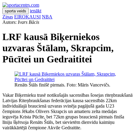
ienākt
sporta veids
Ziņas
EIROKAUSI
NBA
Autors:
Ivars Bācis
LRF kausā Biķerniekos
uzvaras Štālam, Skrapcim,
Pūcītei un Gedraititei
Renāts Štāls finišē pirmais. Foto: Māris Vancevičs.
Vakar Biķernieku trasē notikušajās sacensības šosejas riteņbraukšanā
Latvijas Riteņbraukšanas federācijas kausa sacensībās 22km
individuālajā braucienā uzvaras svinēja pagājušā gada U23
čempions Jēkabs Olivers Skrapcis un amatieru zelta medaļas
ieguvēja Krista Pūcīte, bet 72km grupas braucienā pirmais finiša
līniju šķērsoja Renāts Štāls, bet sievietēm dienvidu kaimiņu
vairākkārtējā čempione Akvile Gedraitite.