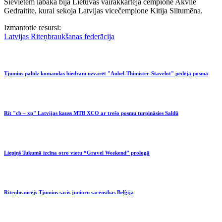
Sievietēm labākā bija Lietuvas vairākkārtējā čempione Akvile
Gedraitite, kurai sekoja Latvijas vicečempione Kitija Siltumēna.
Izmantotie resursi:
Latvijas Riteņbraukšanas federācija
Tjumins palīdz komandas biedram uzvarēt "Aubel-Thimister-Stavelot" pēdējā posmā
Rīt "cb – xp" Latvijas kauss MTB XCO ar trešo posmu turpināsies Saldū
Liepiņš Tukumā izcīna otro vietu “Gravel Weekend” prologā
Riteņbraucējs Tjumins sācis junioru sacensības Beļģijā