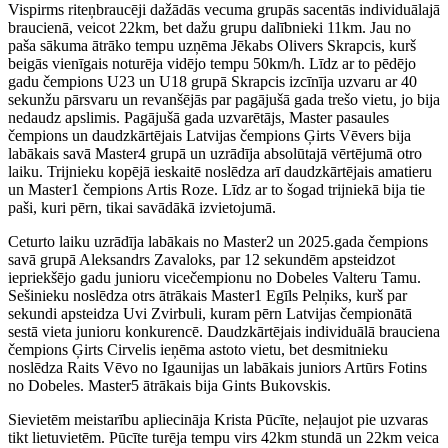
Vispirms riteņbraucēji dažādās vecuma grupās sacentās individuālajā
braucienā, veicot 22km, bet dažu grupu dalībnieki 11km. Jau no
paša sākuma ātrāko tempu uzņēma Jēkabs Olivers Skrapcis, kurš
beigās vienīgais noturēja vidējo tempu 50km/h. Līdz ar to pēdējo
gadu čempions U23 un U18 grupā Skrapcis izcīnīja uzvaru ar 40
sekunžu pārsvaru un revanšējās par pagājušā gada trešo vietu, jo bija
nedaudz apslimis. Pagājušā gada uzvarētājs, Master pasaules
čempions un daudzkārtējais Latvijas čempions Ģirts Vēvers bija
labākais savā Master4 grupā un uzrādīja absolūtajā vērtējumā otro
laiku. Trijnieku kopējā ieskaitē noslēdza arī daudzkārtējais amatieru
un Master1 čempions Artis Roze. Līdz ar to šogad trijniekā bija tie
paši, kuri pērn, tikai savādākā izvietojumā.
Ceturto laiku uzrādīja labākais no Master2 un 2025.gada čempions
savā grupā Aleksandrs Zavaloks, par 12 sekundēm apsteidzot
iepriekšējo gadu junioru vicečempionu no Dobeles Valteru Tamu.
Sešinieku noslēdza otrs ātrākais Master1 Egīls Pelņiks, kurš par
sekundi apsteidza Uvi Zvirbuli, kuram pērn Latvijas čempionātā
sestā vieta junioru konkurencē. Daudzkārtējais individuālā brauciena
čempions Ģirts Cirvelis ieņēma astoto vietu, bet desmitnieku
noslēdza Raits Vēvo no Igaunijas un labākais juniors Artūrs Fotins
no Dobeles. Master5 ātrākais bija Gints Bukovskis.
Sievietēm meistarību apliecināja Krista Pūcīte, neļaujot pie uzvaras
tikt lietuvietēm. Pūcīte turēja tempu virs 42km stundā un 22km veica