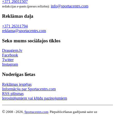
+371 26011507
info@sportacentrs.com
redakcijas e-pasts (preses relīzēm):
Reklāmas daļa
+371 26311794
reklama@sportacentrs.com
Seko mums sociālajos tīklos
Draugiem.lv
Facebook
Twitter
Instagram
Noderīgas lietas
Reklāmas iespējas
Informācija par Sportacentrs.com
RSS plūsmas
Ierosinājumiem vai kļūdu paziņojumiem
©
2008 - 2026,
Sportacentrs.com
. Pārpublicēšanas gadījumā saite uz