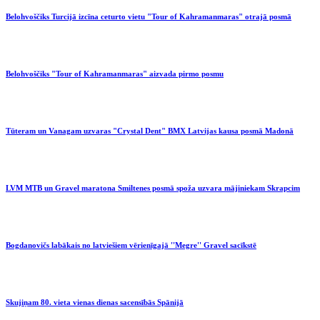
Belohvoščiks Turcijā izcīna ceturto vietu "Tour of Kahramanmaras" otrajā posmā
Belohvoščiks "Tour of Kahramanmaras" aizvada pirmo posmu
Tūteram un Vanagam uzvaras "Crystal Dent" BMX Latvijas kausa posmā Madonā
LVM MTB un Gravel maratona Smiltenes posmā spoža uzvara mājiniekam Skrapcim
Bogdanovičs labākais no latviešiem vērienīgajā ''Megre'' Gravel sacīkstē
Skujiņam 80. vieta vienas dienas sacensībās Spānijā