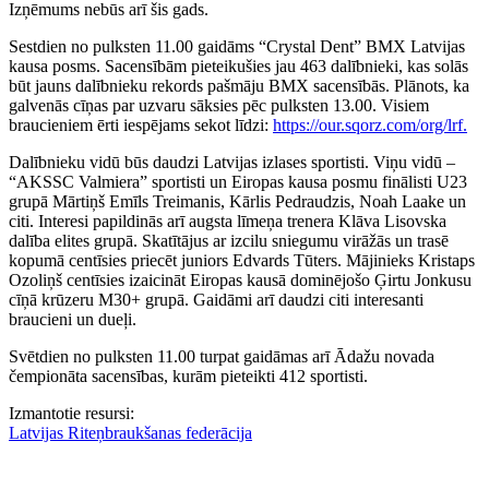
Izņēmums nebūs arī šis gads.
Sestdien no pulksten 11.00 gaidāms “Crystal Dent” BMX Latvijas
kausa posms. Sacensībām pieteikušies jau 463 dalībnieki, kas solās
būt jauns dalībnieku rekords pašmāju BMX sacensībās. Plānots, ka
galvenās cīņas par uzvaru sāksies pēc pulksten 13.00. Visiem
braucieniem ērti iespējams sekot līdzi:
https://our.sqorz.com/org/lrf.
Dalībnieku vidū būs daudzi Latvijas izlases sportisti. Viņu vidū –
“AKSSC Valmiera” sportisti un Eiropas kausa posmu finālisti U23
grupā Mārtiņš Emīls Treimanis, Kārlis Pedraudzis, Noah Laake un
citi. Interesi papildinās arī augsta līmeņa trenera Klāva Lisovska
dalība elites grupā. Skatītājus ar izcilu sniegumu virāžās un trasē
kopumā centīsies priecēt juniors Edvards Tūters. Mājinieks Kristaps
Ozoliņš centīsies izaicināt Eiropas kausā dominējošo Ģirtu Jonkusu
cīņā krūzeru M30+ grupā. Gaidāmi arī daudzi citi interesanti
braucieni un dueļi.
Svētdien no pulksten 11.00 turpat gaidāmas arī Ādažu novada
čempionāta sacensības, kurām pieteikti 412 sportisti.
Izmantotie resursi:
Latvijas Riteņbraukšanas federācija