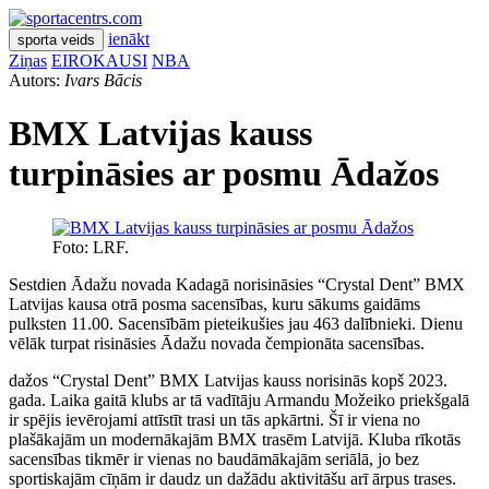
ienākt
sporta veids
Ziņas
EIROKAUSI
NBA
Autors:
Ivars Bācis
BMX Latvijas kauss
turpināsies ar posmu Ādažos
Foto: LRF.
Sestdien Ādažu novada Kadagā norisināsies “Crystal Dent” BMX
Latvijas kausa otrā posma sacensības, kuru sākums gaidāms
pulksten 11.00. Sacensībām pieteikušies jau 463 dalībnieki. Dienu
vēlāk turpat risināsies Ādažu novada čempionāta sacensības.
dažos “Crystal Dent” BMX Latvijas kauss norisinās kopš 2023.
gada. Laika gaitā klubs ar tā vadītāju Armandu Možeiko priekšgalā
ir spējis ievērojami attīstīt trasi un tās apkārtni. Šī ir viena no
plašākajām un modernākajām BMX trasēm Latvijā. Kluba rīkotās
sacensības tikmēr ir vienas no baudāmākajām seriālā, jo bez
sportiskajām cīņām ir daudz un dažādu aktivitāšu arī ārpus trases.