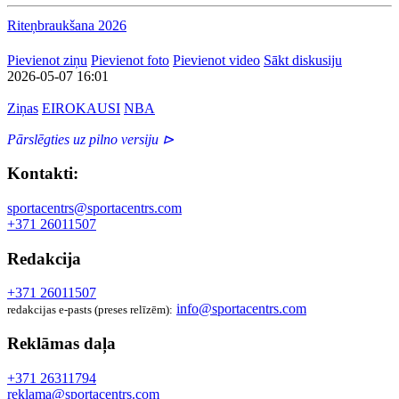
Riteņbraukšana 2026
Pievienot ziņu
Pievienot foto
Pievienot video
Sākt diskusiju
2026-05-07 16:01
Ziņas
EIROKAUSI
NBA
Pārslēgties uz pilno versiju ⊳
Kontakti:
sportacentrs@sportacentrs.com
+371 26011507
Redakcija
+371 26011507
info@sportacentrs.com
redakcijas e-pasts (preses relīzēm):
Reklāmas daļa
+371 26311794
reklama@sportacentrs.com