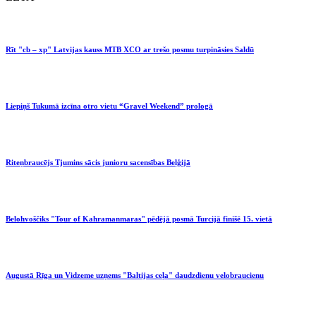
Rīt "cb – xp" Latvijas kauss MTB XCO ar trešo posmu turpināsies Saldū
Liepiņš Tukumā izcīna otro vietu “Gravel Weekend” prologā
Riteņbraucējs Tjumins sācis junioru sacensības Beļģijā
Belohvoščiks "Tour of Kahramanmaras" pēdējā posmā Turcijā finišē 15. vietā
Augustā Rīga un Vidzeme uzņems "Baltijas ceļa" daudzdienu velobraucienu