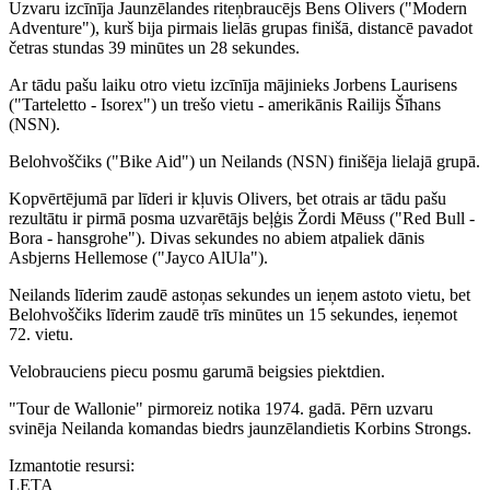
Uzvaru izcīnīja Jaunzēlandes riteņbraucējs Bens Olivers ("Modern
Adventure"), kurš bija pirmais lielās grupas finišā, distancē pavadot
četras stundas 39 minūtes un 28 sekundes.
Ar tādu pašu laiku otro vietu izcīnīja mājinieks Jorbens Laurisens
("Tarteletto - Isorex") un trešo vietu - amerikānis Railijs Šīhans
(NSN).
Belohvoščiks ("Bike Aid") un Neilands (NSN) finišēja lielajā grupā.
Kopvērtējumā par līderi ir kļuvis Olivers, bet otrais ar tādu pašu
rezultātu ir pirmā posma uzvarētājs beļģis Žordi Mēuss ("Red Bull -
Bora - hansgrohe"). Divas sekundes no abiem atpaliek dānis
Asbjerns Hellemose ("Jayco AlUla").
Neilands līderim zaudē astoņas sekundes un ieņem astoto vietu, bet
Belohvoščiks līderim zaudē trīs minūtes un 15 sekundes, ieņemot
72. vietu.
Velobrauciens piecu posmu garumā beigsies piektdien.
"Tour de Wallonie" pirmoreiz notika 1974. gadā. Pērn uzvaru
svinēja Neilanda komandas biedrs jaunzēlandietis Korbins Strongs.
Izmantotie resursi:
LETA