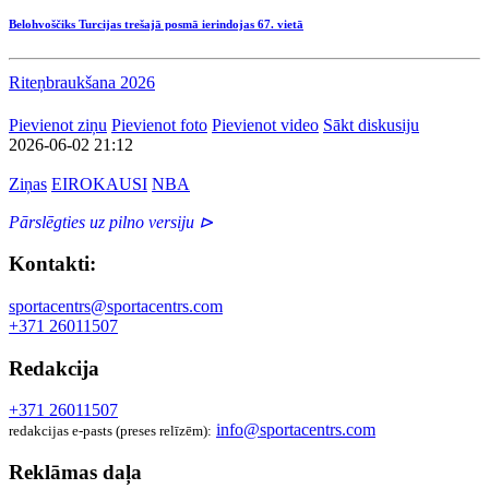
Belohvoščiks Turcijas trešajā posmā ierindojas 67. vietā
Riteņbraukšana 2026
Pievienot ziņu
Pievienot foto
Pievienot video
Sākt diskusiju
2026-06-02 21:12
Ziņas
EIROKAUSI
NBA
Pārslēgties uz pilno versiju ⊳
Kontakti:
sportacentrs@sportacentrs.com
+371 26011507
Redakcija
+371 26011507
info@sportacentrs.com
redakcijas e-pasts (preses relīzēm):
Reklāmas daļa