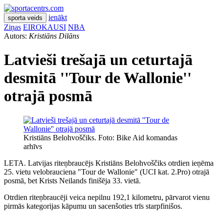
ienākt
sporta veids
Ziņas
EIROKAUSI
NBA
Autors:
Kristiāns Dilāns
Latvieši trešajā un ceturtajā
desmitā ''Tour de Wallonie''
otrajā posmā
Kristiāns Belohvoščiks. Foto: Bike Aid komandas
arhīvs
LETA. Latvijas riteņbraucējs Kristiāns Belohvoščiks otrdien ieņēma
25. vietu velobrauciena "Tour de Wallonie" (UCI kat. 2.Pro) otrajā
posmā, bet Krists Neilands finišēja 33. vietā.
Otrdien riteņbraucēji veica nepilnu 192,1 kilometru, pārvarot vienu
pirmās kategorijas kāpumu un sacenšoties trīs starpfinišos.