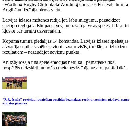
"Worthing Rugby Club rīkotā Worthing Girls 10s Festival" turnīrā
Anglijā un izcīnīja pirmo vietu.
Latvijas izlases meitenes rādīja ļoti labu sniegumu, pārsteidzot
spēcīgō regbija valstu pārstāves, un uzvarēja visās spēlēs, līdz ar to
kļūstot par turnīra uzvarētājām.
Kopumā turnīrā piedalījās 14 komandas. Latvijas izlases spēlētājas
aizvadīja septiņas spēles, svinot uzvaru visās, turklāt, ar lieliskiem
rezultātiem – nezaudējot nevienu punktu.
Arī izšķirošajā finālspēlē emocijas netrūka - pamatlaiks tika
nospēlēts neizšķirti, un mūsu meitenes izcīnīja uzvaru papildlaikā.
"R.R. fonda" projektā jauniešiem papildus bezmaksas regbija treniņiem piedāvā apgūt
arī citas prasmes