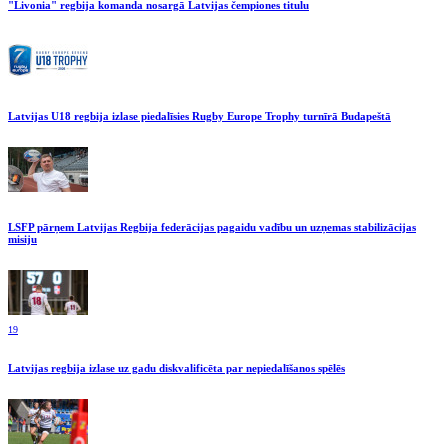
"Livonia" regbija komanda nosargā Latvijas čempiones titulu
Latvijas U18 regbija izlase piedalīsies Rugby Europe Trophy turnīrā Budapeštā
LSFP pārņem Latvijas Regbija federācijas pagaidu vadību un uzņemas stabilizācijas
misiju
19
Latvijas regbija izlase uz gadu diskvalificēta par nepiedalīšanos spēlēs