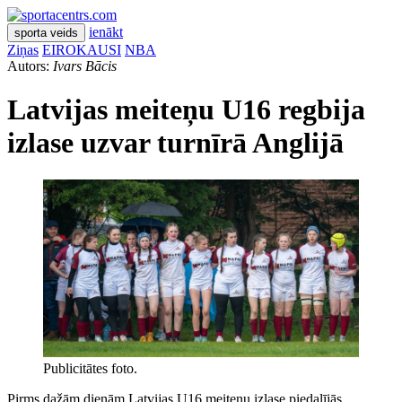
ienākt
sporta veids
Ziņas
EIROKAUSI
NBA
Autors:
Ivars Bācis
Latvijas meiteņu U16 regbija
izlase uzvar turnīrā Anglijā
Publicitātes foto.
Pirms dažām dienām Latvijas U16 meiteņu izlase piedalījās