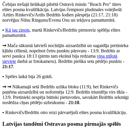
Čehijas trešajā lielākajā pilsētā Ostravā risinās "Beach Pro" tūres
elites posma kvalifikācija. Latvijas čempioni pludmales volejbolā
Artūrs Rinkevičs/Ardis Bedrītis šodien pārspēja (21:17, 21:18)
norvēģus Nilsu Ringunu/Evenu Osu un iekļuva pamatturnīrā.
•
Kā jau ziņots
, martā Rinkevičs/Bedrītis pirmoreiz spēlēja elites
pamatturnīrā.
➞
Mača sākumā latvieši nocīnījās aizsardzībā un sagaidīja pretinieka
kļūdu cēlienā, nopelnot četru punktu pārsvaru - 13:9. Bedrītis ar
servi panāca 18:13 (pirms tam ekrānā bija redzama
viņa mīļotā
sieviete
darbā ar fotokameru). Bedrītis pielika seta pēdējo punktu -
21:17
.
•
Spēles laikā bija 26 grādi.
➞ ➞
Nākamajā setā Bedrītis uzlika bloku (11:9), bet Rinkevičs
paņēma aizsardzībā un noformēja 12:9. Bedrītis triumfēja virs tīkla -
13:9. Pretinieki nespēja būtiski pietuvoties, savukārt Bedrītis sekmīgi
noslēdza cīņas pēdējo uzbrukumu -
21:18
.
•
Rinkevičs/Bedrītis otro reizi pārvarējuši elites posma kvalifikāciju.
Latvijas tandēmi Ostravas posma pirmajās spēlēs