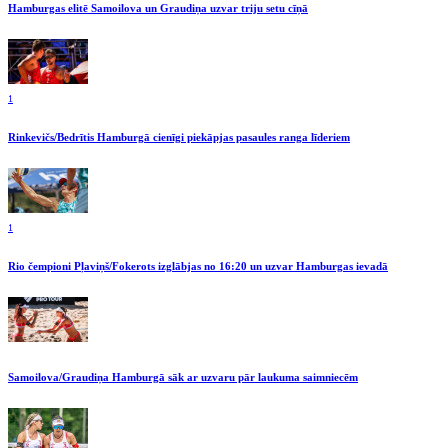
Hamburgas elitē Samoilova un Graudiņa uzvar triju setu cīņā
1
Rinkevičs/Bedrītis Hamburgā cienīgi piekāpjas pasaules ranga līderiem
1
Rio čempioni Pļaviņš/Fokerots izglābjas no 16:20 un uzvar Hamburgas ievadā
Samoilova/Graudiņa Hamburgā sāk ar uzvaru pār laukuma saimniecēm