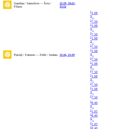
Graudiņa / Samoilova — Šova /
21:19, 19:21,
Filipsa
15:12
1
1.08
X
–
2
7.50
1
1.08
X
–
2
7.50
1
1.08
X
–
2
7.50
1
1.08
X
Pļaviņš / Fokerots — Frīdli / Jordans
21:16, 21:19
–
2
7.50
1
1.08
X
–
2
7.50
1
1.08
X
–
2
7.50
1
1.08
X
–
2
7.50
1
8.40
X
–
2
1.05
1
8.40
X
–
2
1.05
1
8.40