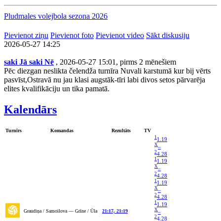
Pludmales volejbola sezona 2026
Pievienot ziņu
Pievienot foto
Pievienot video
Sākt diskusiju
2026-05-27 14:25
saki Jā saki Nē
, 2026-05-27 15:01, pirms 2 mēnešiem
Pēc diezgan neslikta čelendža turnīra Nuvali karstumā kur bij vērts
pasvīst,Ostravā nu jau klasi augstāk-tīri labi divos setos pārvarēja
elites kvalifikāciju un tika pamatā.
Kalendārs
Turnīrs
Komandas
Rezultāts
TV
1
1.19
X
–
2
4.28
1
1.19
X
–
2
4.28
1
1.19
X
–
2
4.28
1
1.19
X
Graudiņa / Samoilova — Grīne / Ūla
21:17, 21:19
–
2
4.28