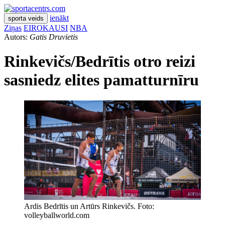
ienākt
sporta veids
Ziņas
EIROKAUSI
NBA
Autors:
Gatis Druvietis
Rinkevičs/Bedrītis otro reizi
sasniedz elites pamatturnīru
Ardis Bedrītis un Artūrs Rinkevičs. Foto:
volleyballworld.com