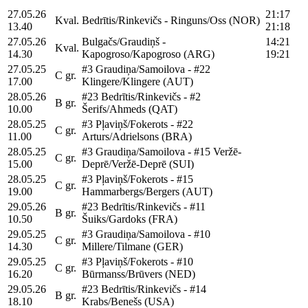
27.05.26
21:17
Kval.
Bedrītis/Rinkevičs - Ringuns/Oss (NOR)
13.40
21:18
27.05.26
Bulgačs/Graudiņš -
14:21
Kval.
14.30
Kapogroso/Kapogroso (ARG)
19:21
27.05.25
#3 Graudiņa/Samoilova - #22
C gr.
17.00
Klingere/Klingere (AUT)
28.05.26
#23 Bedrītis/Rinkevičs - #2
B gr.
10.00
Šerifs/Ahmeds (QAT)
28.05.25
#3 Pļaviņš/Fokerots - #22
C gr.
11.00
Arturs/Adrielsons (BRA)
28.05.25
#3 Graudiņa/Samoilova - #15 Veržē-
C gr.
15.00
Deprē/Veržē-Deprē (SUI)
28.05.25
#3 Pļaviņš/Fokerots - #15
C gr.
19.00
Hammarbergs/Bergers (AUT)
29.05.26
#23 Bedrītis/Rinkevičs - #11
B gr.
10.50
Šuiks/Gardoks (FRA)
29.05.25
#3 Graudiņa/Samoilova - #10
C gr.
14.30
Millere/Tilmane (GER)
29.05.25
#3 Pļaviņš/Fokerots - #10
C gr.
16.20
Būrmanss/Brūvers (NED)
29.05.26
#23 Bedrītis/Rinkevičs - #14
B gr.
18.10
Krabs/Benešs (USA)