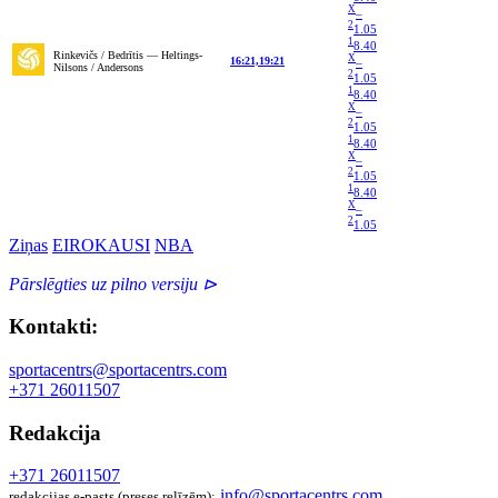
X
–
2
1.05
1
8.40
Rinkevičs / Bedrītis — Heltings-
X
16:21,19:21
–
Nilsons / Andersons
2
1.05
1
8.40
X
–
2
1.05
1
8.40
X
–
2
1.05
1
8.40
X
–
2
1.05
Ziņas
EIROKAUSI
NBA
Pārslēgties uz pilno versiju ⊳
Kontakti:
sportacentrs@sportacentrs.com
+371 26011507
Redakcija
+371 26011507
info@sportacentrs.com
redakcijas e-pasts (preses relīzēm):