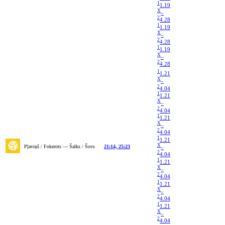
1
1.19
X
–
2
4.28
1
1.19
X
–
2
4.28
1
1.19
X
–
2
4.28
1
1.21
X
–
2
4.04
1
1.21
X
–
2
4.04
1
1.21
X
–
2
4.04
1
1.21
X
Pļaviņš / Fokerots — Šalks / Šovs
21:14, 25:23
–
2
4.04
1
1.21
X
–
2
4.04
1
1.21
X
–
2
4.04
1
1.21
X
–
2
4.04