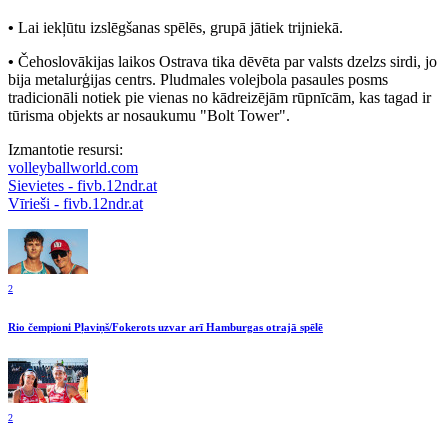
•
Lai iekļūtu izslēgšanas spēlēs, grupā jātiek trijniekā.
•
Čehoslovākijas laikos Ostrava tika dēvēta par valsts dzelzs sirdi, jo
bija metalurģijas centrs. Pludmales volejbola pasaules posms
tradicionāli notiek pie vienas no kādreizējām rūpnīcām, kas tagad ir
tūrisma objekts ar nosaukumu "Bolt Tower".
Izmantotie resursi:
volleyballworld.com
Sievietes - fivb.12ndr.at
Vīrieši - fivb.12ndr.at
2
Rio čempioni Pļaviņš/Fokerots uzvar arī Hamburgas otrajā spēlē
2