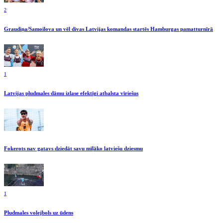
2
Graudiņa/Samoilova un vēl divas Latvijas komandas startēs Hamburgas pamatturnīrā
1
Latvijas pludmales dāmu izlase efektīgi atbalsta vīriešus
Fokerots nav gatavs dziedāt savu mīļāko latviešu dziesmu
1
Pludmales volejbols uz ūdens