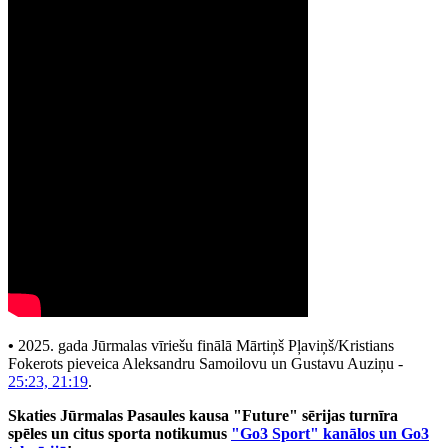
•
2025. gada Jūrmalas vīriešu finālā Mārtiņš Pļaviņš/Kristians
Fokerots pieveica Aleksandru Samoilovu un Gustavu Auziņu -
25:23, 21:19
.
Skaties Jūrmalas Pasaules kausa "Future" sērijas turnīra
spēles un citus sporta notikumus
"Go3 Sport" kanālos un Go3