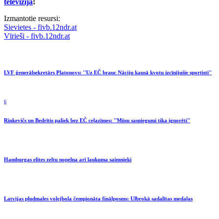
televīzijā
!
Izmantotie resursi:
Sievietes - fivb.12ndr.at
Vīrieši - fivb.12ndr.at
LVF ģenerālsekretārs Platonovs: ''Uz EČ brauc Nāciju kausā kvotu izcīnījušie sportisti''
6
Rinkevičs un Bedrītis paliek bez EČ ceļazīmes: ''Mūsu sasniegumi tika ignorēti''
Hamburgas elites zeltu nopelna arī laukuma saimnieki
Latvijas pludmales volejbola čempionāta finālposms: Ulbrokā sadalītas medaļas