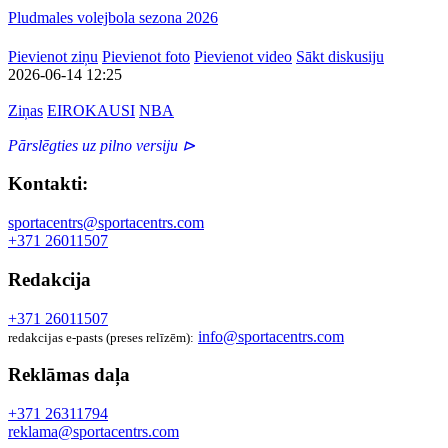
Pludmales volejbola sezona 2026
Pievienot ziņu
Pievienot foto
Pievienot video
Sākt diskusiju
2026-06-14 12:25
Ziņas
EIROKAUSI
NBA
Pārslēgties uz pilno versiju ⊳
Kontakti:
sportacentrs@sportacentrs.com
+371 26011507
Redakcija
+371 26011507
info@sportacentrs.com
redakcijas e-pasts (preses relīzēm):
Reklāmas daļa
+371 26311794
reklama@sportacentrs.com