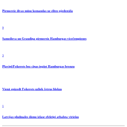
Pirmoreiz divas mūsu komandas uz elites pjedestāla
9
Samoilova un Graudiņa pirmoreiz Hamburgas vicečempiones
3
Pļaviņš/Fokerots bez cīņas iegūst Hamburgas bronzu
Vienā epizodē Fokerots uzliek četrus blokus
1
Latvijas pludmales dāmu izlase efektīgi atbalsta vīriešus