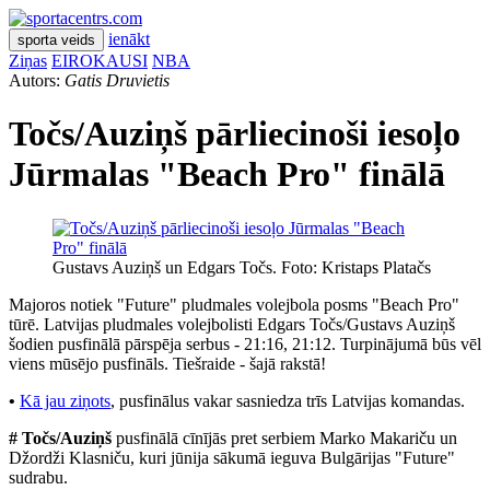
ienākt
sporta veids
Ziņas
EIROKAUSI
NBA
Autors:
Gatis Druvietis
Točs/Auziņš pārliecinoši iesoļo
Jūrmalas "Beach Pro" finālā
Gustavs Auziņš un Edgars Točs. Foto: Kristaps Platačs
Majoros notiek "Future" pludmales volejbola posms "Beach Pro"
tūrē. Latvijas pludmales volejbolisti Edgars Točs/Gustavs Auziņš
šodien pusfinālā pārspēja serbus - 21:16, 21:12. Turpinājumā būs vēl
viens mūsējo pusfināls. Tiešraide - šajā rakstā!
•
Kā jau ziņots
, pusfinālus vakar sasniedza trīs Latvijas komandas.
#
Točs/Auziņš
pusfinālā cīnījās pret serbiem Marko Makariču un
Džordži Klasniču, kuri jūnija sākumā ieguva Bulgārijas "Future"
sudrabu.