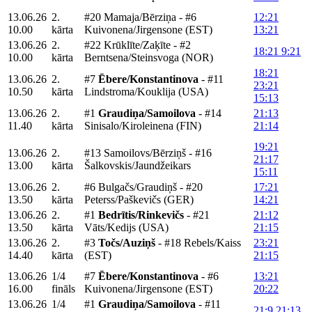
13.06.26
2.
#20 Mamaja/Bērziņa - #6
12:21
10.00
kārta
Kuivonena/Jirgensone (EST)
13:21
13.06.26
2.
#22 Krūklīte/Zaķīte - #2
18:21 9:21
10.00
kārta
Berntsena/Steinsvoga (NOR)
18:21
13.06.26
2.
#7
Ēbere/Konstantinova
- #11
23:21
10.50
kārta
Lindstroma/Kouklija (USA)
15:13
13.06.26
2.
#1
Graudiņa/Samoilova
- #14
21:13
11.40
kārta
Sinisalo/Kiroleinena (FIN)
21:14
19:21
13.06.26
2.
#13 Samoilovs/Bērziņš - #16
21:17
13.00
kārta
Šalkovskis/Jaundžeikars
15:11
13.06.26
2.
#6 Bulgačs/Graudiņš - #20
17:21
13.50
kārta
Peterss/Paškevičs (GER)
14:21
13.06.26
2.
#1
Bedrītis/Rinkevičs
- #21
21:12
13.50
kārta
Vāts/Kedijs (USA)
21:15
13.06.26
2.
#3
Točs/Auziņš
- #18 Rebels/Kaiss
23:21
14.40
kārta
(EST)
21:15
13.06.26
1/4
#7
Ēbere/Konstantinova
- #6
13:21
16.00
fināls
Kuivonena/Jirgensone (EST)
20:22
13.06.26
1/4
#1
Graudiņa/Samoilova
- #11
21:9 21:13