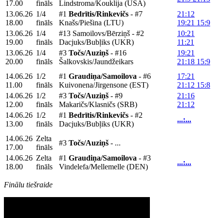
17.00
fināls
Lindstroma/Kouklija (USA)
13.06.26
1/4
#1
Bedrītis/Rinkevičs
- #7
21:12
18.00
fināls
Knašs/Piešina (LTU)
19:21 15:9
13.06.26
1/4
#13 Samoilovs/Bērziņš - #2
10:21
19.00
fināls
Dacjuks/Bubļiks (UKR)
11:21
13.06.26
1/4
#3
Točs/Auziņš
- #16
19:21
20.00
fināls
Šalkovskis/Jaundžeikars
21:18 15:9
14.06.26
1/2
#1
Graudiņa/Samoilova
- #6
17:21
11.00
fināls
Kuivonena/Jirgensone (EST)
21:12 15:8
14.06.26
1/2
#3
Točs/Auziņš
- #9
21:16
12.00
fināls
Makaričs/Klasničs (SRB)
21:12
14.06.26
1/2
#1
Bedrītis/Rinkevičs
- #2
...:...
13.00
fināls
Dacjuks/Bubļiks (UKR)
14.06.26
Zelta
#3
Točs/Auziņš
- ...
17.00
fināls
14.06.26
Zelta
#1
Graudiņa/Samoilova
- #3
...:...
18.00
fināls
Vindelefa/Mellemelle (DEN)
Finālu tiešraide