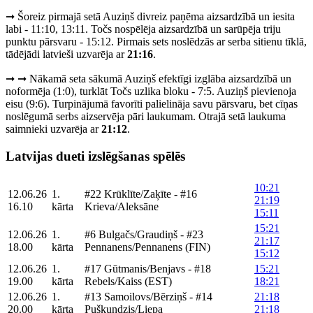
➞ Šoreiz pirmajā setā Auziņš divreiz paņēma aizsardzībā un iesita
labi - 11:10, 13:11. Točs nospēlēja aizsardzībā un sarūpēja triju
punktu pārsvaru - 15:12. Pirmais sets noslēdzās ar serba sitienu tīklā,
tādējādi latvieši uzvarēja ar
21:16
.
➞ ➞ Nākamā seta sākumā Auziņš efektīgi izglāba aizsardzībā un
noformēja (1:0), turklāt Točs uzlika bloku - 7:5. Auziņš pievienoja
eisu (9:6). Turpinājumā favorīti palielināja savu pārsvaru, bet cīņas
noslēgumā serbs aizservēja pāri laukumam. Otrajā setā laukuma
saimnieki uzvarēja ar
21:12
.
Latvijas dueti izslēgšanas spēlēs
10:21
12.06.26
1.
#22 Krūklīte/Zaķīte - #16
21:19
16.10
kārta
Krieva/Aleksāne
15:11
15:21
12.06.26
1.
#6 Bulgačs/Graudiņš - #23
21:17
18.00
kārta
Pennanens/Pennanens (FIN)
15:12
12.06.26
1.
#17 Gūtmanis/Benjavs - #18
15:21
19.00
kārta
Rebels/Kaiss (EST)
18:21
12.06.26
1.
#13 Samoilovs/Bērziņš - #14
21:18
20.00
kārta
Puškundzis/Liepa
21:18