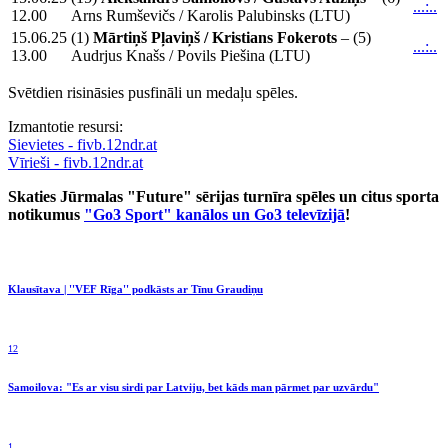
...:..
12.00
Arns Rumševičs / Karolis Palubinsks (LTU)
15.06.25
(1)
Mārtiņš Pļaviņš / Kristians Fokerots
– (5)
...:..
13.00
Audrjus Knašs / Povils Piešina (LTU)
Svētdien risināsies pusfināli un medaļu spēles.
Izmantotie resursi:
Sievietes - fivb.12ndr.at
Vīrieši - fivb.12ndr.at
Skaties Jūrmalas "Future" sērijas turnīra spēles un citus sporta
notikumus
"Go3 Sport" kanālos un Go3 televīzijā
!
Klausītava | ''VEF Rīga'' podkāsts ar Tīnu Graudiņu
12
Samoilova: "Es ar visu sirdi par Latviju, bet kāds man pārmet par uzvārdu"
1