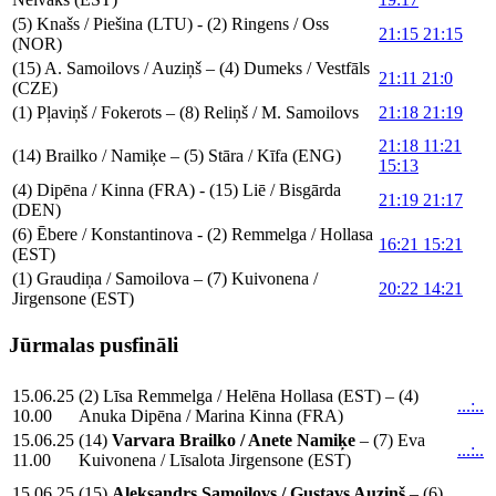
(5) Knašs / Piešina (LTU) - (2) Ringens / Oss
21:15 21:15
(NOR)
(15) A. Samoilovs / Auziņš – (4) Dumeks / Vestfāls
21:11 21:0
(CZE)
(1) Pļaviņš / Fokerots – (8) Reliņš / M. Samoilovs
21:18 21:19
21:18 11:21
(14) Brailko / Namiķe – (5) Stāra / Kīfa (ENG)
15:13
(4) Dipēna / Kinna (FRA) - (15) Liē / Bisgārda
21:19 21:17
(DEN)
(6) Ēbere / Konstantinova - (2) Remmelga / Hollasa
16:21 15:21
(EST)
(1) Graudiņa / Samoilova – (7) Kuivonena /
20:22 14:21
Jirgensone (EST)
Jūrmalas pusfināli
15.06.25
(2) Līsa Remmelga / Helēna Hollasa (EST) – (4)
...:..
10.00
Anuka Dipēna / Marina Kinna (FRA)
15.06.25
(14)
Varvara Brailko / Anete Namiķe
– (7) Eva
...:..
11.00
Kuivonena / Līsalota Jirgensone (EST)
15.06.25
(15)
Aleksandrs Samoilovs / Gustavs Auziņš
– (6)