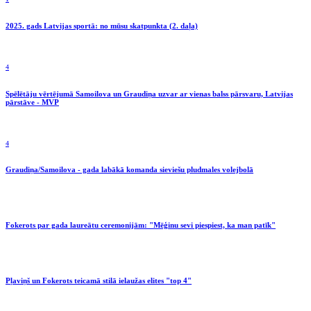
2025. gads Latvijas sportā: no mūsu skatpunkta (2. daļa)
4
Spēlētāju vērtējumā Samoilova un Graudiņa uzvar ar vienas balss pārsvaru, Latvijas
pārstāve - MVP
4
Graudiņa/Samoilova - gada labākā komanda sieviešu pludmales volejbolā
Fokerots par gada laureātu ceremonijām: "Mēģinu sevi piespiest, ka man patīk"
Pļaviņš un Fokerots teicamā stilā ielaužas elites "top 4"