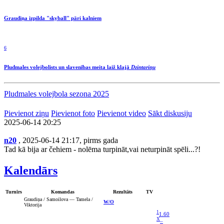
Graudiņa izpilda "skyball" pāri kalniem
6
Pludmales volejbolists un slavenības meita laiž klajā
Dzintariņu
Pludmales volejbola sezona 2025
Pievienot ziņu
Pievienot foto
Pievienot video
Sākt diskusiju
2025-06-14 20:25
n20
, 2025-06-14 21:17, pirms gada
Tad kā bija ar čehiem - nolēma turpināt,vai neturpināt spēli...?!
Kalendārs
Turnīrs
Komandas
Rezultāts
TV
Graudiņa / Samoilova — Tamela /
W/O
Viktorija
1
1.60
X
–