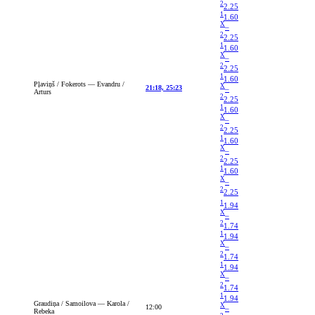
2
2.25
1
1.60
X
–
2
2.25
1
1.60
X
–
2
2.25
1
1.60
Pļaviņš / Fokerots — Evandru /
X
21:18, 25:23
–
Arturs
2
2.25
1
1.60
X
–
2
2.25
1
1.60
X
–
2
2.25
1
1.60
X
–
2
2.25
1
1.94
X
–
2
1.74
1
1.94
X
–
2
1.74
1
1.94
X
–
2
1.74
1
1.94
Graudiņa / Samoilova — Karola /
X
12:00
–
Rebeka