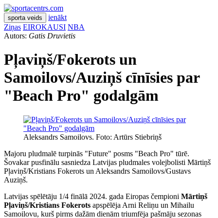
ienākt
sporta veids
Ziņas
EIROKAUSI
NBA
Autors:
Gatis Druvietis
Pļaviņš/Fokerots un
Samoilovs/Auziņš cīnīsies par
"Beach Pro" godalgām
Aleksandrs Samoilovs. Foto: Artūrs Stiebriņš
Majoru pludmalē turpinās "Future" posms "Beach Pro" tūrē.
Šovakar pusfinālu sasniedza Latvijas pludmales volejbolisti Mārtiņš
Pļaviņš/Kristians Fokerots un Aleksandrs Samoilovs/Gustavs
Auziņš.
Latvijas spēlētāju 1/4 finālā 2024. gada Eiropas čempioni
Mārtiņš
Pļaviņš/Kristians Fokerots
apspēlēja Arni Reliņu un Mihailu
Samoilovu, kurš pirms dažām dienām triumfēja pašmāju sezonas