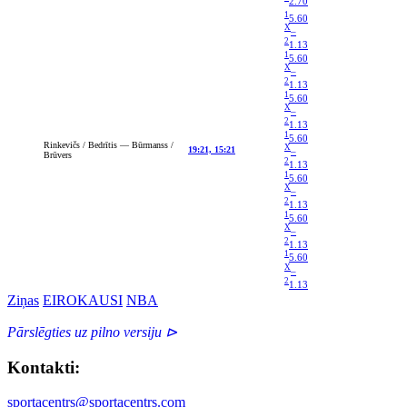
2.70
1
5.60
X
–
2
1.13
1
5.60
X
–
2
1.13
1
5.60
X
–
2
1.13
1
5.60
Rinkevičs / Bedrītis — Būrmanss /
X
19:21, 15:21
–
Brūvers
2
1.13
1
5.60
X
–
2
1.13
1
5.60
X
–
2
1.13
1
5.60
X
–
2
1.13
Ziņas
EIROKAUSI
NBA
Pārslēgties uz pilno versiju ⊳
Kontakti:
sportacentrs@sportacentrs.com