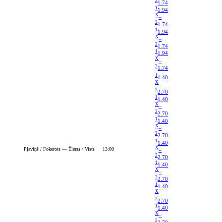
2
1.74
1
1.94
X
–
2
1.74
1
1.94
X
–
2
1.74
1
1.94
X
–
2
1.74
1
1.40
X
–
2
2.70
1
1.40
X
–
2
2.70
1
1.40
X
–
2
2.70
1
1.40
X
Pļaviņš / Fokerots — Ēlerss / Vists
13:00
–
2
2.70
1
1.40
X
–
2
2.70
1
1.40
X
–
2
2.70
1
1.40
X
–
2