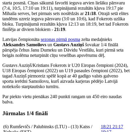
starta posmā. Cīņas sākumā favorīti ieguva arvien lielāku pārsvaru
(7:4, 10:5, 17:10 un 19:11), turpinājumā rezultāts kļuva 19:17 pie
Mihaila serves, bet pirmais sets noslēdzās ar
21:18
. Otrajā setā elites
tandēms uzreiz ieguva pārsvaru (3:0 un 10:6), kad Fokerots uzlika
bloku. Turpinājumā rezultāts kļuva 12:13 un 18:19, bet tad Fokerots
finišēja ar diviem blokiem -
21:19
.
Latvijas čempionāta
sezonas pirmā posma
zelta medaļnieks
Aleksandrs Samoilovs
un
Gustavs Auziņš
šovakar 1/4 finālā
pārspēja čehus Janu Dumeku un Dāvidu Vestfālu, kuri pirmā seta
beigās nolēma neturpināt cīņu veselības apsvērumu dēļ.
Gustavs Auziņš/Kristians Fokerots ir U20 Eiropas čempioni (2024),
U18 Eiropas čempioni (2022) un U19 pasaules čempioni (2022), bet
tagad Auziņš pirmoreiz spēlē kopā ar 40 gadīgo valsts galveno
sporta ierēdni Samoilovu, kurš aizvada karjeras pēdējo Latvijā
notiekošo starptautisko turnīru.
Par piekto vietu pienākas 240 punkti rangam un 450 eiro naudas
balva.
Jūrmalas 1/4 fināli
(6) Rumševičs / Palubinsks (LTU) - (13) Kaiss /
18:21 21:17
Nelvaks (EST)
19:17