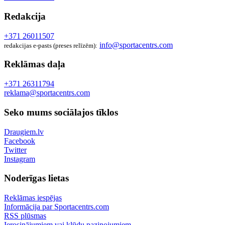
Redakcija
+371 26011507
info@sportacentrs.com
redakcijas e-pasts (preses relīzēm):
Reklāmas daļa
+371 26311794
reklama@sportacentrs.com
Seko mums sociālajos tīklos
Draugiem.lv
Facebook
Twitter
Instagram
Noderīgas lietas
Reklāmas iespējas
Informācija par Sportacentrs.com
RSS plūsmas
Ierosinājumiem vai kļūdu paziņojumiem