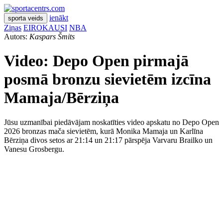
ienākt
sporta veids
Ziņas
EIROKAUSI
NBA
Autors:
Kaspars Šmits
Video: Depo Open pirmajā
posmā bronzu sievietēm izcīna
Mamaja/Bērziņa
Jūsu uzmanībai piedāvājam noskatīties video apskatu no Depo Open
2026 bronzas mača sievietēm, kurā Monika Mamaja un Karlīna
Bērziņa divos setos ar 21:14 un 21:17 pārspēja Varvaru Brailko un
Vanesu Grosbergu.