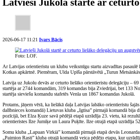
Latvieši Jukolā startē ar ceturt
2026-06-17 11:21
Ivars Bācis
Foto: LOF.
Ar Latvijas orientieristu un klubu veiksmīgu startu aizvadītas pasaulē 
Kotkas apkārtnē. Piemēram, Ulda Upīša pārstāvētā „Turun Metsänkävij
Latvija uz Jukolu devās ar ceturto lielāko orientieristu delegāciju – 6
startēja ar 2744 komandām, 319 komandas bija Zviedrijai, bet 133 No
startēja sieviešu komandu stafetēs Venla un 1867 komandas Jukolā.
Protams, jāņem vērā, ka lielākā daļa Latvijas labāko orientieristu šajā
dalībnieces komandā) Lietuvas kluba „Igtisa” pirmajā komandā bija diva
pozīcijā, bet Elza Ķuze savā pēdējā etapā uzrādīja 23. vietu, kā rezultā
orientieristes Ilze Jumiķe un Laura Puķīte. Ilze otrajā etapā uzrādīja 52
Somu kluba „Lapuan Virkiä” komandā pirmajā etapā devās Leonarda Bal
„Paimion Rasti” kluba otrajā komandā veica pēdējo etapu, kur uzrādīja