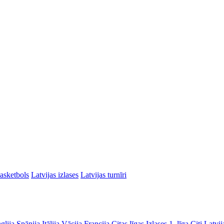
asketbols
Latvijas izlases
Latvijas turnīri
glija
Spānija
Itālija
Vācija
Francija
Citas līgas
Izlases
1. līga
Citi Latvij