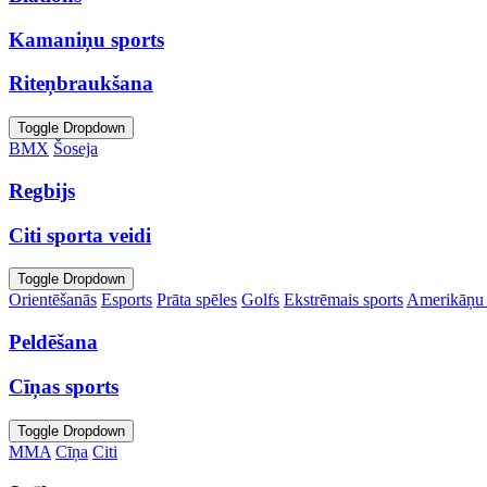
Kamaniņu sports
Riteņbraukšana
Toggle Dropdown
BMX
Šoseja
Regbijs
Citi sporta veidi
Toggle Dropdown
Orientēšanās
Esports
Prāta spēles
Golfs
Ekstrēmais sports
Amerikāņu 
Peldēšana
Cīņas sports
Toggle Dropdown
MMA
Cīņa
Citi