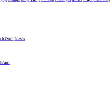
nch Open
Izlases
došana