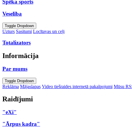
Spēka sports
Veselība
Toggle Dropdown
Uzturs
Sasitumi
Locītavas un ceļi
Totalizators
Informācija
Par mums
Toggle Dropdown
Reklāma
Mājaslapas
Video tiešraides internetā pakalpojumi
Mūsu RS
Raidījumi
"eXi"
"Ārpus kadra"