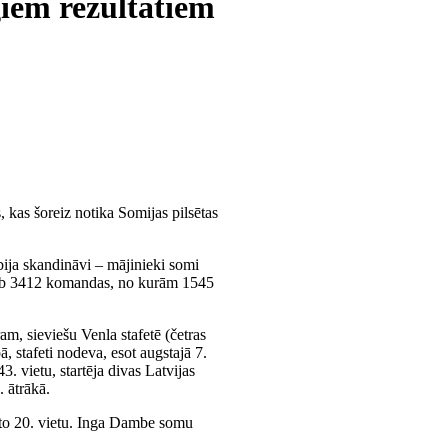
giem rezultātiem
, kas šoreiz notika Somijas pilsētas
 bija skandināvi – mājinieki somi
i jeb 3412 komandas, no kurām 1545
am, sieviešu Venla stafetē (četras
, stafeti nodeva, esot augstajā 7.
3. vietu, startēja divas Latvijas
. ātrākā.
sto 20. vietu. Inga Dambe somu