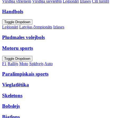
Virslīga vīriešiem
Virslīga sievietēm
Leģionāri
Izlases
Citi turnīri
Handbols
Toggle Dropdown
Leģionāri
Latvijas čempionāts
Izlases
Pludmales volejbols
Motoru sports
Toggle Dropdown
F1
Rallijs
Moto
Spīdvejs
Auto
Paralimpiskais sports
Vieglatlētika
Skeletons
Bobslejs
Biatlons