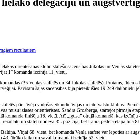
o lielāko delegāciju un augstvērtī
lielākās orientēšanās klubu stafešu sacensības Jukolas un Venlas stafetes
ät 1” komanda izcīnīja 11. vietu.
9 komandas (35 Venlas stafetēs un 34 Jukolas stafetēs). Protams, līderos
rvēģijai. Pavisam šajās sacensībās bija pieteikušies 19 249 dalībniek
s stafetēs pārstāvēja vadošos Skandināvijas un citu valstu klubus. Piemēr
s mūsu izlases orientieristes. Sandra Grosberga, startējot pirmajā etapā
tā komanda finišēja 16. vietā. Arī „Igtisa” otrajā komandā, kas izcīnīja 4
. rezultātu un stafeti nodeva 35. pozīcijā, bet Laura pēdējā etapā bija 81
tiņa. Viņai 68. vieta, bet komanda Venla stafetē var lepoties ar aug
 43. ātrāko laiku un savai komandai izcīnīja 52. vietu.