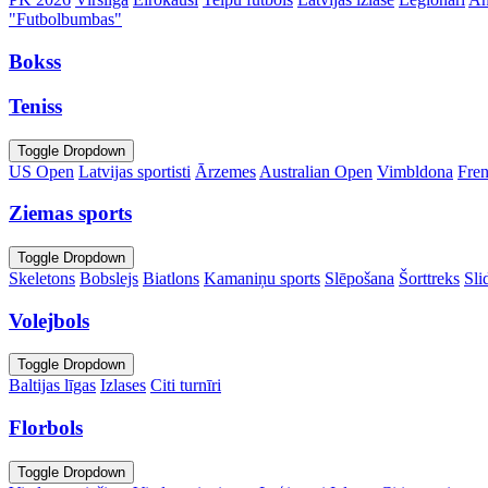
"Futbolbumbas"
Bokss
Teniss
Toggle Dropdown
US Open
Latvijas sportisti
Ārzemes
Australian Open
Vimbldona
Fre
Ziemas sports
Toggle Dropdown
Skeletons
Bobslejs
Biatlons
Kamaniņu sports
Slēpošana
Šorttreks
Sli
Volejbols
Toggle Dropdown
Baltijas līgas
Izlases
Citi turnīri
Florbols
Toggle Dropdown