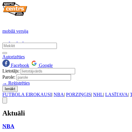
mobilā versija
Autorizēties
Facebook
Google
Lietotājs:
Parole:
→ Reģistrēties
Ienākt
FUTBOLA EIROKAUSI
|
NBA
|
PORZIŅĢIS
|
NHL
|
LASĪTAVA
|
Aktuāli
NBA