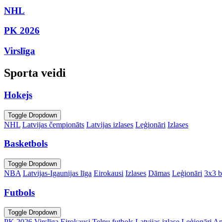
NHL
PK 2026
Virslīga
Sporta veidi
Hokejs
Toggle Dropdown
NHL
Latvijas čempionāts
Latvijas izlases
Leģionāri
Izlases
Basketbols
Toggle Dropdown
NBA
Latvijas-Igaunijas līga
Eirokausi
Izlases
Dāmas
Leģionāri
3x3 b
Futbols
Toggle Dropdown
PK 2026
Virslīga
Eirokausi
Telpu futbols
Latvijas izlase
Leģionāri
An