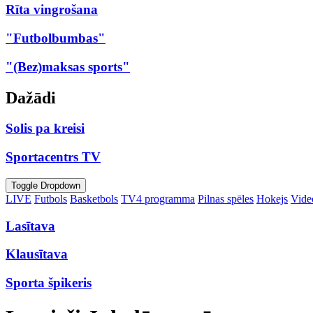
Rīta vingrošana
"Futbolbumbas"
"(Bez)maksas sports"
Dažādi
Solis pa kreisi
Sportacentrs TV
Toggle Dropdown
LIVE
Futbols
Basketbols
TV4 programma
Pilnas spēles
Hokejs
Video
Lasītava
Klausītava
Sporta špikeris