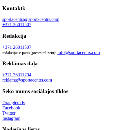
Kontakti:
sportacentrs@sportacentrs.com
+371 26011507
Redakcija
+371 26011507
info@sportacentrs.com
redakcijas e-pasts (preses relīzēm):
Reklāmas daļa
+371 26311794
reklama@sportacentrs.com
Seko mums sociālajos tīklos
Draugiem.lv
Facebook
Twitter
Instagram
Noderīgas lietas