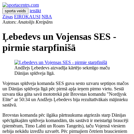
ienākt
sporta veids
Ziņas
EIROKAUSI
NBA
Autors:
Anatolijs Kreipāns
Ļebedevs un Vojensas SES -
pirmie starpfinišā
Andžejs Ļebedevs aizvadīja kārtējo sekmīgo maču
Dānijas spīdveja līgā.
Vojensas spīdveja komanda SES guva sesto uzvaru septiņos mačos
un Dānijas spīdveja līgā pēc pirmā apļa ieņem pirmo vietu. Sestā
uzvara tika gūta savā mototrekā pār Brovstas komandu "Nordjysk
Elite" ar 50:34 un Andžejs Ļebedevs bija rezultatīvākais mājinieku
sastāvā.
Brovstas komanda pēc ilgāka pārtraukuma atgriezās starp Dānijas
spēcīgākajām spīdveja komandām, tās sastāvā ir meistarīgi braucēji
(piemēram, Timo Lahti un Roans Tangeits), taču Vojensā viesiem
nebija nekādu izredžu uzvarēt. Pēc pirmajiem četriem braucieniem