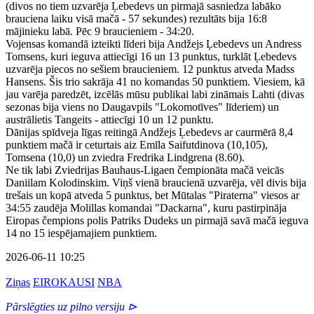
(divos no tiem uzvarēja Ļebedevs un pirmajā sasniedza labāko
brauciena laiku visā mačā - 57 sekundes) rezultāts bija 16:8
mājinieku labā. Pēc 9 braucieniem - 34:20.
Vojensas komandā izteikti līderi bija Andžejs Ļebedevs un Andress
Tomsens, kuri ieguva attiecīgi 16 un 13 punktus, turklāt Ļebedevs
uzvarēja piecos no sešiem braucieniem. 12 punktus atveda Madss
Hansens. Šis trio sakrāja 41 no komandas 50 punktiem. Viesiem, kā
jau varēja paredzēt, izcēlās mūsu publikai labi zināmais Lahti (divas
sezonas bija viens no Daugavpils "Lokomotīves" līderiem) un
austrālietis Tangeits - attiecīgi 10 un 12 punktu.
Dānijas spīdveja līgas reitingā Andžejs Ļebedevs ar caurmērā 8,4
punktiem mačā ir ceturtais aiz Emīla Saifutdinova (10,105),
Tomsena (10,0) un zviedra Fredrika Lindgrena (8.60).
Ne tik labi Zviedrijas Bauhaus-Ligaen čempionāta mačā veicās
Daniilam Kolodinskim. Viņš vienā braucienā uzvarēja, vēl divis bija
trešais un kopā atveda 5 punktus, bet Mūtalas "Piraterna" viesos ar
34:55 zaudēja Molillas komandai "Dackarna", kuru pastirpināja
Eiropas čempions polis Patriks Dudeks un pirmajā savā mačā ieguva
14 no 15 iespējamajiem punktiem.
2026-06-11 10:25
Ziņas
EIROKAUSI
NBA
Pārslēgties uz pilno versiju ⊳