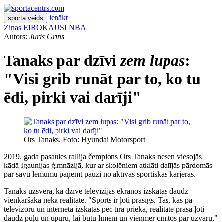
ienākt
sporta veids
Ziņas
EIROKAUSI
NBA
Autors:
Juris Grīns
Tanaks par dzīvi
zem lupas
:
"Visi grib runāt par to, ko tu
ēdi, pirki vai darīji"
Ots Tanaks. Foto: Hyundai Motorsport
2019. gada pasaules rallija čempions Ots Tanaks nesen viesojās
kādā Igaunijas ģimnāzijā, kur ar skolēniem atklāti dalījās pārdomās
par savu lēmumu paņemt pauzi no aktīvās sportiskās karjeras.
Tanaks uzsvēra, ka dzīve televīzijas ekrānos izskatās daudz
vienkāršāka nekā realitātē. "Sports ir ļoti prasīgs. Tas, kas pa
televizoru un internetā izskatās pēc tīra prieka, realitātē prasa ļoti
daudz pūļu un upuru, lai būtu līmenī un vienmēr cīnītos par uzvaru,"