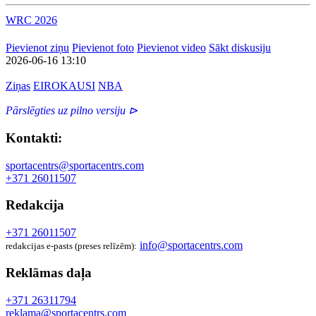
WRC 2026
Pievienot ziņu
Pievienot foto
Pievienot video
Sākt diskusiju
2026-06-16 13:10
Ziņas
EIROKAUSI
NBA
Pārslēgties uz pilno versiju ⊳
Kontakti:
sportacentrs@sportacentrs.com
+371 26011507
Redakcija
+371 26011507
info@sportacentrs.com
redakcijas e-pasts (preses relīzēm):
Reklāmas daļa
+371 26311794
reklama@sportacentrs.com