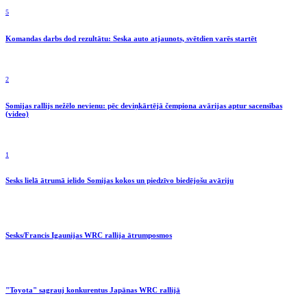
5
Komandas darbs dod rezultātu: Seska auto atjaunots, svētdien varēs startēt
2
Somijas rallijs nežēlo nevienu: pēc deviņkārtējā čempiona avārijas aptur sacensības
(video)
1
Sesks lielā ātrumā ielido Somijas kokos un piedzīvo biedējošu avāriju
Sesks/Francis Igaunijas WRC rallija ātrumposmos
"Toyota" sagrauj konkurentus Japānas WRC rallijā