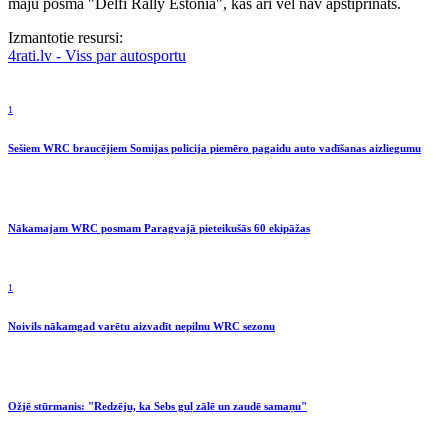
māju posmā "Delfi Rally Estonia", kas arī vēl nav apstiprināts.
Izmantotie resursi:
4rati.lv - Viss par autosportu
1
Sešiem WRC braucējiem Somijas policija piemēro pagaidu auto vadīšanas aizliegumu
Nākamajam WRC posmam Paragvajā pieteikušās 60 ekipāžas
1
Noivils nākamgad varētu aizvadīt nepilnu WRC sezonu
Ožjē stūrmanis: "Redzēju, ka Sebs guļ zālē un zaudē samaņu"