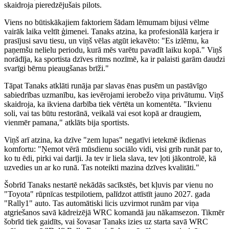
skaidroja pieredzējušais pilots.
Viens no būtiskākajiem faktoriem šādam lēmumam bijusi vēlme
vairāk laika veltīt ģimenei. Tanaks atzina, ka profesionālā karjera ir
prasījusi savu tiesu, un viņš vēlas atgūt iekavēto: "Es izlēmu, ka
paņemšu nelielu periodu, kurā mēs varētu pavadīt laiku kopā." Viņš
norādīja, ka sportista dzīves ritms nozīmē, ka ir palaisti garām daudzi
svarīgi bērnu pieaugšanas brīži."
Tāpat Tanaks atklāti runāja par slavas ēnas pusēm un pastāvīgo
sabiedrības uzmanību, kas ievērojami ierobežo viņa privātumu. Viņš
skaidroja, ka ikviena darbība tiek vērtēta un komentēta. "Ikvienu
soli, vai tas būtu restorānā, veikalā vai esot kopā ar draugiem,
vienmēr pamana," atklāts bija sportists.
Viņš arī atzina, ka dzīve "zem lupas" negatīvi ietekmē ikdienas
komfortu: "Ņemot vērā mūsdienu sociālo vidi, visi grib runāt par to,
ko tu ēdi, pirki vai darīji. Ja tev ir liela slava, tev ļoti jākontrolē, kā
uzvedies un ar ko runā. Tas noteikti mazina dzīves kvalitāti."
Šobrīd Tanaks nestartē nekādās sacīkstēs, bet kļuvis par vienu no
"Toyota" rūpnīcas testpilotiem, palīdzot attīstīt jauno 2027. gada
"Rally1" auto. Tas automātiski licis uzvirmot runām par viņa
atgriešanos savā kādreizējā WRC komandā jau nākamsezon. Tikmēr
šobrīd tiek gaidīts, vai šovasar Tanaks izies uz starta savā WRC