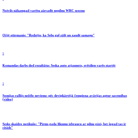
Noivils nākamgad varētu aizvadīt nepilnu WRC sezonu
Ožjē stūrmanis: "Redzēju, ka Sebs guļ zālē un zaudē samaņu"
5
Komandas darbs dod rezultātu: Seska auto atjaunots, svētdien varēs startēt
2
Somijas rallijs nežēlo nevienu: pēc deviņkārtējā čempiona avārijas aptur sacensības
(video)
Sesks skaidro notikušo: "Pirms gada līkumu izbraucu ar pilnu gāzi, bet šogad tas ir
citāds"