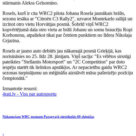
stūrmanis Alekss Gelsomino.
Rosels, kurš ir cita WRC2 pilota Johana Rosela jaunākais brālis,
sezonu iesāka ar "Citroën C3 Rally2", uzvarot Montekarlo rallijā un
izcīnot otro vietu Horvātijas posmā. Šobrīd viņš WRC2
kopvērtējumā dala otro vietu ar brāli Johanu un somu braucēju Ropi
Korhonenu, atpaliekot tikai par četriem punktiem no līdera Nikolaja
Grjazina.
Rosels ar jauno auto debitēs jau nākamajā posmā Grieķijā, kas
norisināsies no 25. līdz 28. jūnijam. Viņš sacīja: "Es vēlētos sirsnīgi
pateikties "Stellantis Motorsport" un "2C Competition" par doto
iespēju startēt tik lieliskos apstākļos. Ar nepacietību gaidu WRC2
sezonas turpinājumu un mēģināšu aizstāvēt mūsu pašreizējo pozīciju
čempionātā."
Izmantotie resursi:
4rati.lv - Viss par autosportu
Nākamajam WRC posmam Paragvajā pieteikušās 60 ekipāžas
1