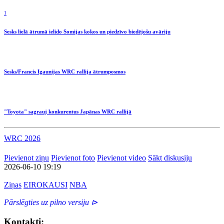
1
Sesks lielā ātrumā ielido Somijas kokos un piedzīvo biedējošu avāriju
Sesks/Francis Igaunijas WRC rallija ātrumposmos
"Toyota" sagrauj konkurentus Japānas WRC rallijā
WRC 2026
Pievienot ziņu
Pievienot foto
Pievienot video
Sākt diskusiju
2026-06-10 19:19
Ziņas
EIROKAUSI
NBA
Pārslēgties uz pilno versiju ⊳
Kontakti: