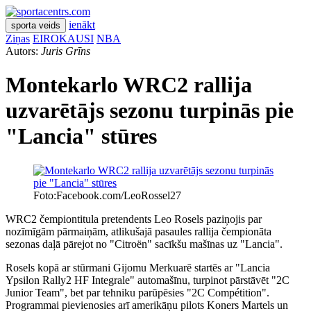
ienākt
sporta veids
Ziņas
EIROKAUSI
NBA
Autors:
Juris Grīns
Montekarlo WRC2 rallija
uzvarētājs sezonu turpinās pie
"Lancia" stūres
Foto:Facebook.com/LeoRossel27
WRC2 čempiontitula pretendents Leo Rosels paziņojis par
nozīmīgām pārmaiņām, atlikušajā pasaules rallija čempionāta
sezonas daļā pārejot no "Citroën" sacīkšu mašīnas uz "Lancia".
Rosels kopā ar stūrmani Gijomu Merkuarē startēs ar "Lancia
Ypsilon Rally2 HF Integrale" automašīnu, turpinot pārstāvēt "2C
Junior Team", bet par tehniku parūpēsies "2C Compétition".
Programmai pievienosies arī amerikāņu pilots Koners Martels un