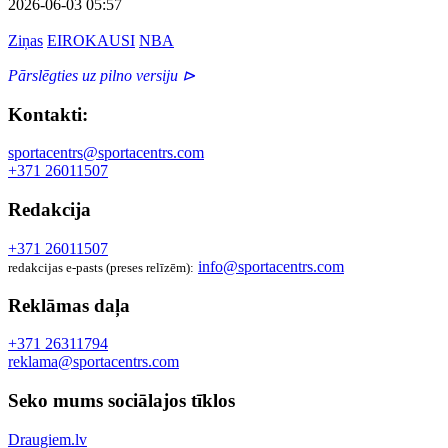
2026-06-03 05:57
Ziņas
EIROKAUSI
NBA
Pārslēgties uz pilno versiju ⊳
Kontakti:
sportacentrs@sportacentrs.com
+371 26011507
Redakcija
+371 26011507
info@sportacentrs.com
redakcijas e-pasts (preses relīzēm):
Reklāmas daļa
+371 26311794
reklama@sportacentrs.com
Seko mums sociālajos tīklos
Draugiem.lv