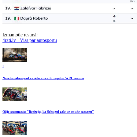
Izmantotie resursi:
4rati.lv - Viss par autosportu
1
Noivils nākamgad varētu aizvadīt nepilnu WRC sezonu
Ožjē stūrmanis: "Redzēju, ka Sebs guļ zālē un zaudē samaņu"