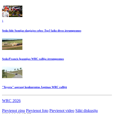
1
Sesks lido Somijas slapjajos ceļos:
Top3
laiks divos ātrumposmos
Sesks/Francis Igaunijas WRC rallija ātrumposmos
"Toyota" sagrauj konkurentus Japānas WRC rallijā
WRC 2026
Pievienot ziņu
Pievienot foto
Pievienot video
Sākt diskusiju