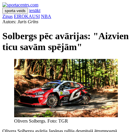
ienākt
sporta veids
Ziņas
EIROKAUSI
NBA
Autors:
Juris Grīns
Solbergs pēc avārijas: "Aizvien
ticu savām spējām"
Olivers Solbergs. Foto: TGR
Olivera Solberga avārija Japānas rallija desmitajā ātrumposmā