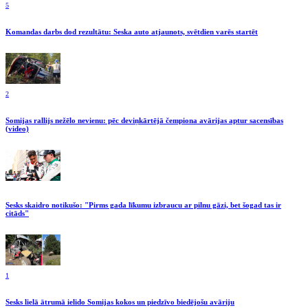
5
Komandas darbs dod rezultātu: Seska auto atjaunots, svētdien varēs startēt
2
Somijas rallijs nežēlo nevienu: pēc deviņkārtējā čempiona avārijas aptur sacensības
(video)
Sesks skaidro notikušo: "Pirms gada līkumu izbraucu ar pilnu gāzi, bet šogad tas ir
citāds"
1
Sesks lielā ātrumā ielido Somijas kokos un piedzīvo biedējošu avāriju