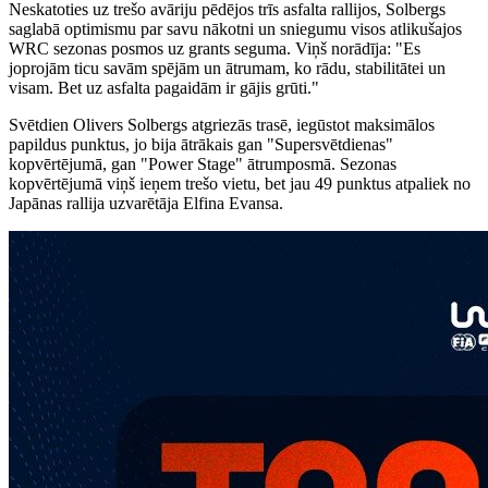
Neskatoties uz trešo avāriju pēdējos trīs asfalta rallijos, Solbergs
saglabā optimismu par savu nākotni un sniegumu visos atlikušajos
WRC sezonas posmos uz grants seguma. Viņš norādīja: "Es
joprojām ticu savām spējām un ātrumam, ko rādu, stabilitātei un
visam. Bet uz asfalta pagaidām ir gājis grūti."
Svētdien Olivers Solbergs atgriezās trasē, iegūstot maksimālos
papildus punktus, jo bija ātrākais gan "Supersvētdienas"
kopvērtējumā, gan "Power Stage" ātrumposmā. Sezonas
kopvērtējumā viņš ieņem trešo vietu, bet jau 49 punktus atpaliek no
Japānas rallija uzvarētāja Elfina Evansa.