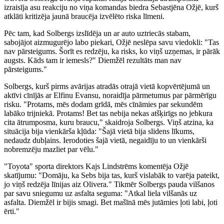
izraisīja asu reakciju no viņa komandas biedra Sebastjēna Ožjē, kurš
atklāti kritizēja jaunā braucēja izvēlēto riska līmeni.
Pēc tam, kad Solbergs izslīdēja un ar auto uztriecās stabam,
sabojājot aizmugurējo labo piekari, Ožjē neslēpa savu viedokli: "Tas
nav pārsteigums. Šorīt es redzēju, ka risks, ko viņš uzņemas, ir pārāk
augsts. Kāds tam ir iemesls?" Diemžēl rezultāts man nav
pārsteigums."
Solbergs, kurš pirms avārijas atradās otrajā vietā kopvērtējumā un
aktīvi cīnījās ar Elfinu Evansu, noraidīja pārmetumus par pārmērīgu
risku. "Protams, mēs dodam grīdā, mēs cīnāmies par sekundēm
labāko trijniekā. Protams! Bet tas nebija nekas atšķirīgs no jebkura
cita ātrumposma, kuru braucu," skaidroja Solbergs. Viņš atzina, ka
situācija bija vienkārša kļūda: "Šajā vietā bija slidens līkums,
nedaudz dubļains. Ierodoties šajā vietā, negaidīju to un vienkārši
nobremzēju mazliet par vēlu."
"Toyota" sporta direktors Kajs Lindstrēms komentēja Ožjē
skatījumu: "Domāju, ka Sebs bija tas, kurš vislabāk to varēja pateikt,
jo viņš redzēja līnijas aiz Olivera." Tikmēr Solbergs pauda vilšanos
par savu sniegumu uz asfalta seguma: "Atkal liela vilšanās uz
asfalta. Diemžēl ir bijis smagi. Bet mašīnā mēs jutāmies ļoti labi, ļoti
ērti."