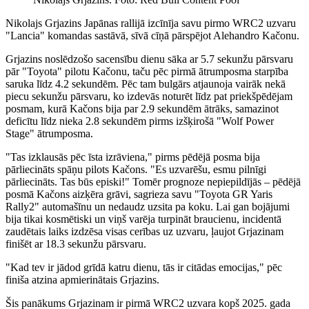
Nikolajs Grjazins Japānas rallijā izcīnīja savu pirmo WRC2 uzvaru
"Lancia" komandas sastāvā, sīvā cīņā pārspējot Alehandro Kačonu.
Grjazins noslēdzošo sacensību dienu sāka ar 5.7 sekunžu pārsvaru
pār "Toyota" pilotu Kačonu, taču pēc pirmā ātrumposma starpība
saruka līdz 4.2 sekundēm. Pēc tam bulgārs atjaunoja vairāk nekā
piecu sekunžu pārsvaru, ko izdevās noturēt līdz pat priekšpēdējam
posmam, kurā Kačons bija par 2.9 sekundēm ātrāks, samazinot
deficītu līdz nieka 2.8 sekundēm pirms izšķirošā "Wolf Power
Stage" ātrumposma.
"Tas izklausās pēc īsta izrāviena," pirms pēdējā posma bija
pārliecināts spāņu pilots Kačons. "Es uzvarēšu, esmu pilnīgi
pārliecināts. Tas būs episki!" Tomēr prognoze nepiepildījās – pēdējā
posmā Kačons aizķēra grāvi, sagrieza savu "Toyota GR Yaris
Rally2" automašīnu un nedaudz uzsita pa koku. Lai gan bojājumi
bija tikai kosmētiski un viņš varēja turpināt braucienu, incidentā
zaudētais laiks izdzēsa visas cerības uz uzvaru, ļaujot Grjazinam
finišēt ar 18.3 sekunžu pārsvaru.
"Kad tev ir jādod grīdā katru dienu, tās ir citādas emocijas," pēc
finiša atzina apmierinātais Grjazins.
Šis panākums Grjazinam ir pirmā WRC2 uzvara kopš 2025. gada