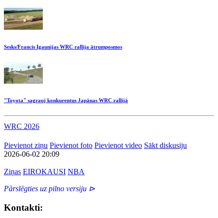
Sesks/Francis Igaunijas WRC rallija ātrumposmos
"Toyota" sagrauj konkurentus Japānas WRC rallijā
WRC 2026
Pievienot ziņu
Pievienot foto
Pievienot video
Sākt diskusiju
2026-06-02 20:09
Ziņas
EIROKAUSI
NBA
Pārslēgties uz pilno versiju ⊳
Kontakti: