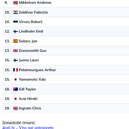
Izmantotie resursi:
4rati.lv - Viss par autosportu