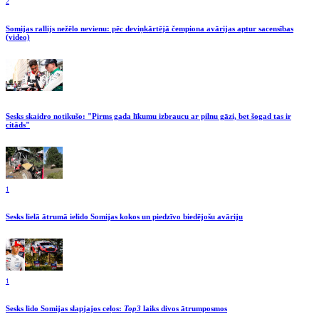
2
Somijas rallijs nežēlo nevienu: pēc deviņkārtējā čempiona avārijas aptur sacensības
(video)
Sesks skaidro notikušo: "Pirms gada līkumu izbraucu ar pilnu gāzi, bet šogad tas ir
citāds"
1
Sesks lielā ātrumā ielido Somijas kokos un piedzīvo biedējošu avāriju
1
Sesks lido Somijas slapjajos ceļos:
Top3
laiks divos ātrumposmos