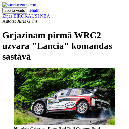
ienākt
sporta veids
Ziņas
EIROKAUSI
NBA
Autors:
Juris Grīns
Grjazinam pirmā WRC2
uzvara "Lancia" komandas
sastāvā
Nikolajs Grjazins. Foto: Red Bull Content Pool