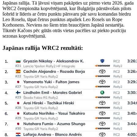
Japānas rallija. Tā ļāvusi viņam pakāpties uz pirmo vietu 2026. gada
WRC2 čempionāta kopvērtējumā, kur Bulgāriju pārstāvošais pilots
šobrīd ir līderis ar četru punktu pārsvaru pār savu komandas biedru
Leo Roselu, tāpat četrus punktus atpaliek Leo Rosels un Rope
Korhonens. Neviens no šiem trim braucējiem Japānā nestartēja.
Tikmēr Kačons pēc gūtās otrās vietas pacēlies uz piekto pozīciju
sezonas kopvērtējumā.
Japānas rallija WRC2 rezultāti: