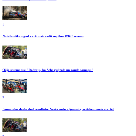
1
Noivils nākamgad varētu aizvadīt nepilnu WRC sezonu
Ožjē stūrmanis: "Redzēju, ka Sebs guļ zālē un zaudē samaņu"
5
Komandas darbs dod rezultātu: Seska auto atjaunots, svētdien varēs startēt