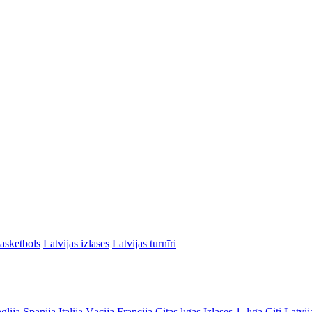
asketbols
Latvijas izlases
Latvijas turnīri
glija
Spānija
Itālija
Vācija
Francija
Citas līgas
Izlases
1. līga
Citi Latvij