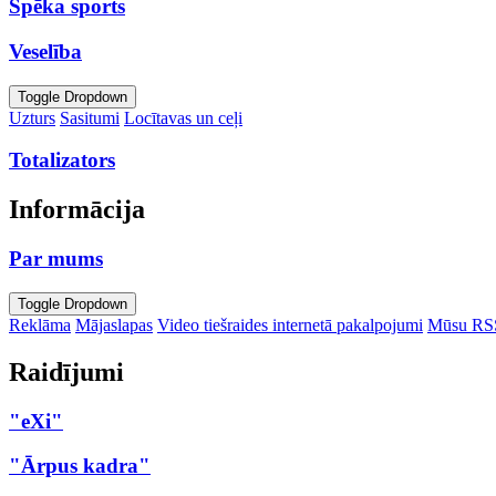
Spēka sports
Veselība
Toggle Dropdown
Uzturs
Sasitumi
Locītavas un ceļi
Totalizators
Informācija
Par mums
Toggle Dropdown
Reklāma
Mājaslapas
Video tiešraides internetā pakalpojumi
Mūsu RS
Raidījumi
"eXi"
"Ārpus kadra"