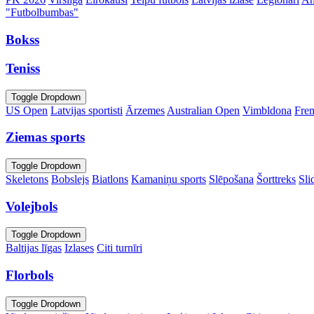
"Futbolbumbas"
Bokss
Teniss
Toggle Dropdown
US Open
Latvijas sportisti
Ārzemes
Australian Open
Vimbldona
Fre
Ziemas sports
Toggle Dropdown
Skeletons
Bobslejs
Biatlons
Kamaniņu sports
Slēpošana
Šorttreks
Sli
Volejbols
Toggle Dropdown
Baltijas līgas
Izlases
Citi turnīri
Florbols
Toggle Dropdown