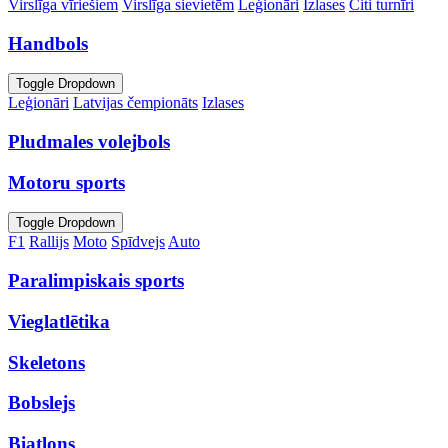
Virslīga vīriešiem
Virslīga sievietēm
Leģionāri
Izlases
Citi turnīri
Handbols
Toggle Dropdown
Leģionāri
Latvijas čempionāts
Izlases
Pludmales volejbols
Motoru sports
Toggle Dropdown
F1
Rallijs
Moto
Spīdvejs
Auto
Paralimpiskais sports
Vieglatlētika
Skeletons
Bobslejs
Biatlons