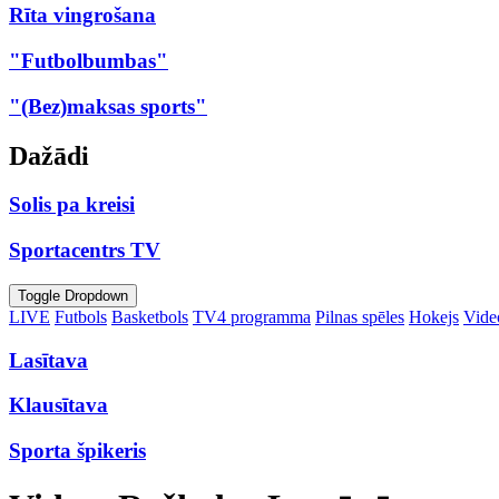
Rīta vingrošana
"Futbolbumbas"
"(Bez)maksas sports"
Dažādi
Solis pa kreisi
Sportacentrs TV
Toggle Dropdown
LIVE
Futbols
Basketbols
TV4 programma
Pilnas spēles
Hokejs
Video
Lasītava
Klausītava
Sporta špikeris