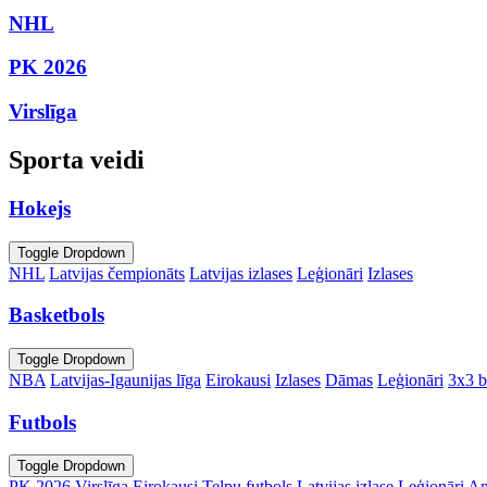
NHL
PK 2026
Virslīga
Sporta veidi
Hokejs
Toggle Dropdown
NHL
Latvijas čempionāts
Latvijas izlases
Leģionāri
Izlases
Basketbols
Toggle Dropdown
NBA
Latvijas-Igaunijas līga
Eirokausi
Izlases
Dāmas
Leģionāri
3x3 b
Futbols
Toggle Dropdown
PK 2026
Virslīga
Eirokausi
Telpu futbols
Latvijas izlase
Leģionāri
An