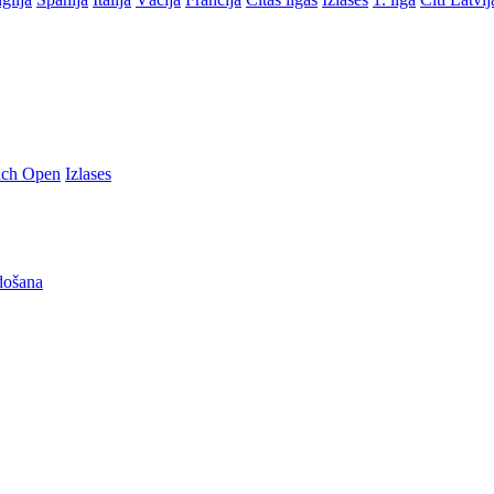
nch Open
Izlases
došana