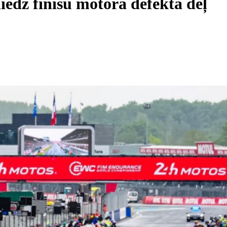
edz finišu motora defekta dēļ