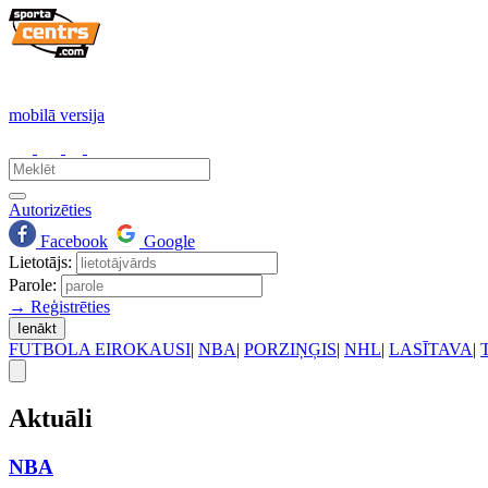
mobilā versija
Autorizēties
Facebook
Google
Lietotājs:
Parole:
→ Reģistrēties
Ienākt
FUTBOLA EIROKAUSI
|
NBA
|
PORZIŅĢIS
|
NHL
|
LASĪTAVA
|
Aktuāli
NBA