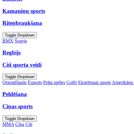
Kamaniņu sports
Riteņbraukšana
Toggle Dropdown
BMX
Šoseja
Regbijs
Citi sporta veidi
Toggle Dropdown
Orientēšanās
Esports
Prāta spēles
Golfs
Ekstrēmais sports
Amerikāņu 
Peldēšana
Cīņas sports
Toggle Dropdown
MMA
Cīņa
Citi