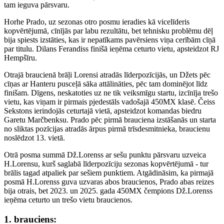
tam ieguva pārsvaru.
Horhe Prado, uz sezonas otro posmu ieradies kā vicelīderis
kopvērtējumā, cīnījās par labu rezultātu, bet tehnisku problēmu dēļ
bija spiests izstāties, kas ir nepatīkams pavērsiens viņa cerībām cīņā
par titulu. Dilans Ferandiss finišā ieņēma ceturto vietu, apsteidzot RJ
Hempšīru.
Otrajā braucienā brāļi Lorensi atradās līderpozīcijās, un Džets pēc
cīņas ar Hanteru pusceļā sāka attālināties, pēc tam dominējot līdz
finišam. Dīgens, neskatoties uz ne tik veiksmīgu startu, izcīnīja trešo
vietu, kas viņam ir pirmais pjedestāls vadošajā 450MX klasē. Čeiss
Sekstons ierindojās ceturtajā vietā, apsteidzot komandas biedru
Garetu Marčbenksu. Prado pēc pirmā brauciena izstāšanās un starta
no sliktas pozīcijas atradās ārpus pirmā trīsdesmitnieka, braucienu
noslēdzot 13. vietā.
Otrā posma summā Dž.Lorenss ar sešu punktu pārsvaru uzveica
H.Lorensu, kurš saglabā līderpozīciju sezonas kopvērtējumā - tur
brālis tagad atpaliek par sešiem punktiem. Atgādināsim, ka pirmajā
posmā H.Lorenss guva uzvaras abos braucienos, Prado abas reizes
bija otrais, bet 2023. un 2025. gada 450MX čempions Dž.Lorenss
ieņēma ceturto un trešo vietu braucienos.
1. brauciens: