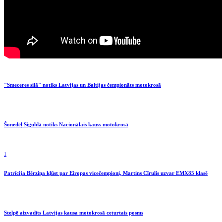
"Smeceres silā" notiks Latvijas un Baltijas čempionāts motokrosā
Šonedēļ Siguldā notiks Nacionālais kauss motokrosā
1
Patrīcija Bērziņa kļūst par Eiropas vicečempioni, Martins Cīrulis uzvar EMX85 klasē
Stelpē aizvadīts Latvijas kausa motokrosā ceturtais posms