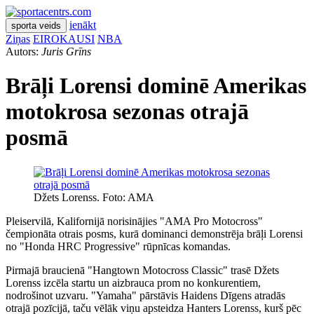
ienākt
sporta veids
Ziņas
EIROKAUSI
NBA
Autors:
Juris Grīns
Brāļi Lorensi dominē Amerikas
motokrosa sezonas otrajā
posmā
Džets Lorenss. Foto: AMA
Pleiservilā, Kalifornijā norisinājies "AMA Pro Motocross"
čempionāta otrais posms, kurā dominanci demonstrēja brāļi Lorensi
no "Honda HRC Progressive" rūpnīcas komandas.
Pirmajā braucienā "Hangtown Motocross Classic" trasē Džets
Lorenss izcēla startu un aizbrauca prom no konkurentiem,
nodrošinot uzvaru. "Yamaha" pārstāvis Haidens Dīgens atradās
otrajā pozīcijā, taču vēlāk viņu apsteidza Hanters Lorenss, kurš pēc