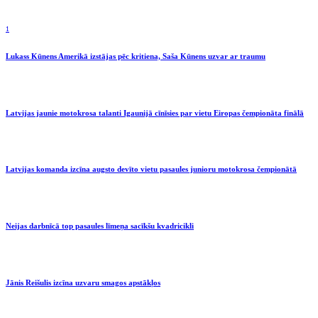
1
Lukass Kūnens Amerikā izstājas pēc kritiena, Saša Kūnens uzvar ar traumu
Latvijas jaunie motokrosa talanti Igaunijā cīnīsies par vietu Eiropas čempionāta finālā
Latvijas komanda izcīna augsto devīto vietu pasaules junioru motokrosa čempionātā
Neijas darbnīcā top pasaules līmeņa sacīkšu kvadricikli
Jānis Reišulis izcīna uzvaru smagos apstākļos