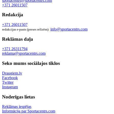
sportacentrs@sportacentrs.com
+371 26011507
Redakcija
+371 26011507
info@sportacentrs.com
redakcijas e-pasts (preses relīzēm):
Reklāmas daļa
+371 26311794
reklama@sportacentrs.com
Seko mums sociālajos tīklos
Draugiem.lv
Facebook
Twitter
Instagram
Noderīgas lietas
Reklāmas iespējas
Informācija par Sportacentrs.com