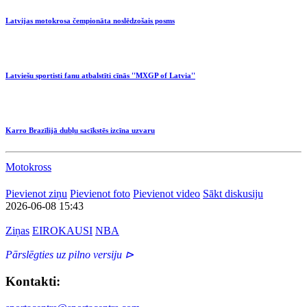
Latvijas motokrosa čempionāta noslēdzošais posms
Latviešu sportisti fanu atbalstīti cīnās ''MXGP of Latvia''
Karro Brazīlijā dubļu sacīkstēs izcīna uzvaru
Motokross
Pievienot ziņu
Pievienot foto
Pievienot video
Sākt diskusiju
2026-06-08 15:43
Ziņas
EIROKAUSI
NBA
Pārslēgties uz pilno versiju ⊳
Kontakti: