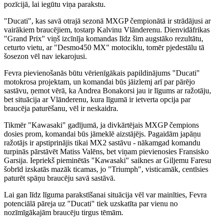
pozīcijā, lai iegūtu viņa parakstu.
"Ducati", kas savā otrajā sezonā MXGP čempionātā ir strādājusi ar
vairākiem braucējiem, tostarp Kalvinu Vlānderenu. Dienvidāfrikas
"Grand Prix" viņš izcīnīja komandas līdz šim augstāko rezultātu,
ceturto vietu, ar "Desmo450 MX" motociklu, tomēr pjedestālu tā
šosezon vēl nav iekarojusi.
Fevra pievienošanās būtu vērienīgākais papildinājums "Ducati"
motokrosa projektam, un komandai būs jāizlemj arī par pārējo
sastāvu, ņemot vērā, ka Andrea Bonakorsi jau ir līgums ar ražotāju,
bet situācija ar Vlānderenu, kura līgumā ir ietverta opcija par
braucēja paturēšanu, vēl ir neskaidra.
Tikmēr "Kawasaki" gadījumā, ja divkārtējais MXGP čempions
dosies prom, komandai būs jāmeklē aizstājējs. Pagaidām japāņu
ražotājs ir apstiprinājis tikai MX2 sastāvu - nākamgad komandu
turpinās pārstāvēt Matiss Valēns, bet viņam pievienosies Fransisko
Garsija. Iepriekš pieminētās "Kawasaki" saiknes ar Giljemu Faresu
šobrīd izskatās mazāk ticamas, jo "Triumph", visticamāk, centīsies
paturēt spāņu braucēju savā sastāvā.
Lai gan līdz līguma parakstīšanai situācija vēl var mainīties, Fevra
potenciālā pāreja uz "Ducati" tiek uzskatīta par vienu no
nozīmīgākajām braucēju tirgus tēmām.