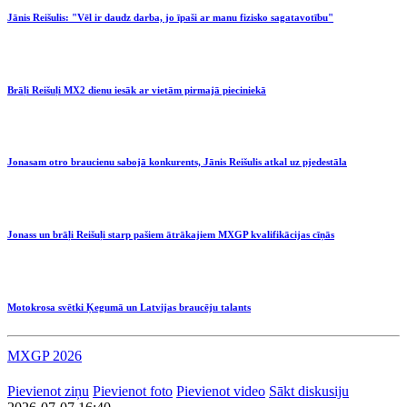
Jānis Reišulis: "Vēl ir daudz darba, jo īpaši ar manu fizisko sagatavotību"
Brāļi Reišuļi MX2 dienu iesāk ar vietām pirmajā pieciniekā
Jonasam otro braucienu sabojā konkurents, Jānis Reišulis atkal uz pjedestāla
Jonass un brāļi Reišuļi starp pašiem ātrākajiem MXGP kvalifikācijas cīņās
Motokrosa svētki Ķegumā un Latvijas braucēju talants
MXGP 2026
Pievienot ziņu
Pievienot foto
Pievienot video
Sākt diskusiju