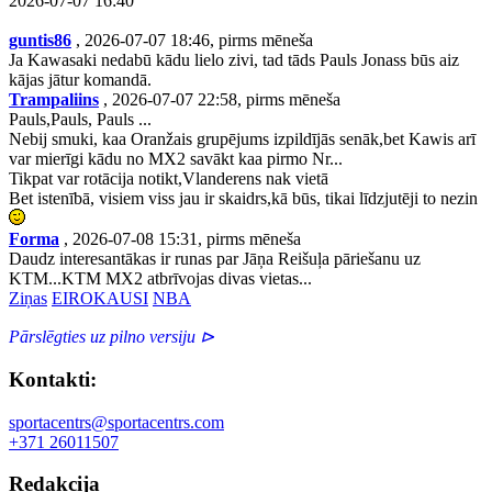
2026-07-07 16:40
guntis86
, 2026-07-07 18:46, pirms mēneša
Ja Kawasaki nedabū kādu lielo zivi, tad tāds Pauls Jonass būs aiz
kājas jātur komandā.
Trampaliins
, 2026-07-07 22:58, pirms mēneša
Pauls,Pauls, Pauls ...
Nebij smuki, kaa Oranžais grupējums izpildījās senāk,bet Kawis arī
var mierīgi kādu no MX2 savākt kaa pirmo Nr...
Tikpat var rotācija notikt,Vlanderens nak vietā
Bet istenībā, visiem viss jau ir skaidrs,kā būs, tikai līdzjutēji to nezin
Forma
, 2026-07-08 15:31, pirms mēneša
Daudz interesantākas ir runas par Jāņa Reišuļa pāriešanu uz
KTM...KTM MX2 atbrīvojas divas vietas...
Ziņas
EIROKAUSI
NBA
Pārslēgties uz pilno versiju ⊳
Kontakti:
sportacentrs@sportacentrs.com
+371 26011507
Redakcija