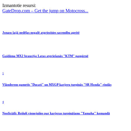
Izmantotie resursi:
GateDrop.com – Get the jump on Motocross...
Jonass šajā nedēļas nogalē atgriezīsies sacensību apritē
Gaidāma MX2 braucēja Latas atgriešanās "KTM" paspārnē
1
Vlānderens pametīs "Ducati" un MXGP karjeru turpinās "SR Honda" rindās
4
Neoficiāli: Reišuļi vienojušies par karjeras turpināšanu "Yamaha" komandā