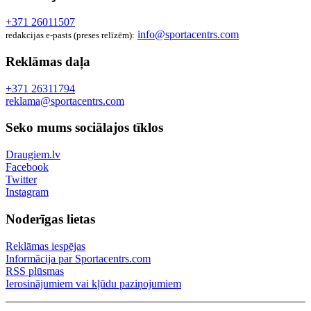
+371 26011507
info@sportacentrs.com
redakcijas e-pasts (preses relīzēm):
Reklāmas daļa
+371 26311794
reklama@sportacentrs.com
Seko mums sociālajos tīklos
Draugiem.lv
Facebook
Twitter
Instagram
Noderīgas lietas
Reklāmas iespējas
Informācija par Sportacentrs.com
RSS plūsmas
Ierosinājumiem vai kļūdu paziņojumiem