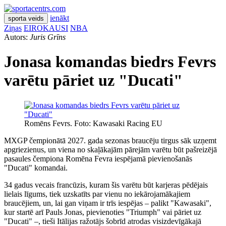
ienākt
sporta veids
Ziņas
EIROKAUSI
NBA
Autors:
Juris Grīns
Jonasa komandas biedrs Fevrs
varētu pāriet uz "Ducati"
Romēns Fevrs. Foto: Kawasaki Racing EU
MXGP čempionātā 2027. gada sezonas braucēju tirgus sāk uzņemt
apgriezienus, un viena no skaļākajām pārejām varētu būt pašreizējā
pasaules čempiona Romēna Fevra iespējamā pievienošanās
"Ducati" komandai.
34 gadus vecais francūzis, kuram šis varētu būt karjeras pēdējais
lielais līgums, tiek uzskatīts par vienu no iekārojamākajiem
braucējiem, un, lai gan viņam ir trīs iespējas – palikt "Kawasaki",
kur startē arī Pauls Jonas, pievienoties "Triumph" vai pāriet uz
"Ducati" –, tieši Itālijas ražotājs šobrīd atrodas visizdevīgākajā