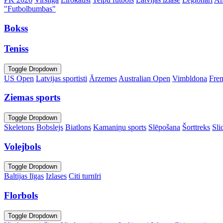
"Futbolbumbas"
Bokss
Teniss
Toggle Dropdown
US Open
Latvijas sportisti
Ārzemes
Australian Open
Vimbldona
Fre
Ziemas sports
Toggle Dropdown
Skeletons
Bobslejs
Biatlons
Kamaniņu sports
Slēpošana
Šorttreks
Sli
Volejbols
Toggle Dropdown
Baltijas līgas
Izlases
Citi turnīri
Florbols
Toggle Dropdown