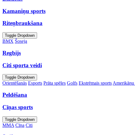
Kamaniņu sports
Riteņbraukšana
Toggle Dropdown
BMX
Šoseja
Regbijs
Citi sporta veidi
Toggle Dropdown
Orientēšanās
Esports
Prāta spēles
Golfs
Ekstrēmais sports
Amerikāņu 
Peldēšana
Cīņas sports
Toggle Dropdown
MMA
Cīņa
Citi