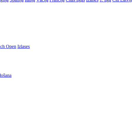
nch Open
Izlases
došana