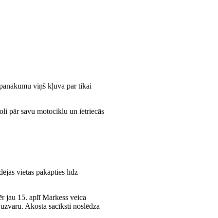
panākumu viņš kļuva par tikai
li pār savu motociklu un ietriecās
ējās vietas pakāpties līdz
r jau 15. aplī Markess veica
t uzvaru. Akosta sacīksti noslēdza