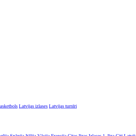
asketbols
Latvijas izlases
Latvijas turnīri
glija
Spānija
Itālija
Vācija
Francija
Citas līgas
Izlases
1. līga
Citi Latvij