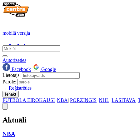
mobilā versija
Autorizēties
Facebook
Google
Lietotājs:
Parole:
→ Reģistrēties
Ienākt
FUTBOLA EIROKAUSI
|
NBA
|
PORZIŅĢIS
|
NHL
|
LASĪTAVA
|
Aktuāli
NBA