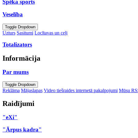
Spēka sports
Veselība
Toggle Dropdown
Uzturs
Sasitumi
Locītavas un ceļi
Totalizators
Informācija
Par mums
Toggle Dropdown
Reklāma
Mājaslapas
Video tiešraides internetā pakalpojumi
Mūsu RS
Raidījumi
"eXi"
"Ārpus kadra"