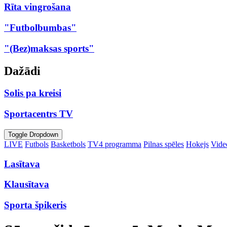
Rīta vingrošana
"Futbolbumbas"
"(Bez)maksas sports"
Dažādi
Solis pa kreisi
Sportacentrs TV
Toggle Dropdown
LIVE
Futbols
Basketbols
TV4 programma
Pilnas spēles
Hokejs
Video
Lasītava
Klausītava
Sporta špikeris