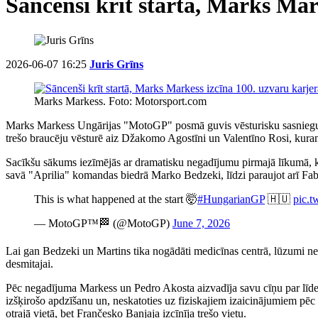
Sāncenši krīt startā, Marks Mar
2026-06-07 16:25
Juris Grīns
Marks Markess. Foto: Motorsport.com
Marks Markess Ungārijas "MotoGP" posmā guvis vēsturisku sasniegumu
trešo braucēju vēsturē aiz Džakomo Agostīni un Valentīno Rosi, kura
Sacīkšu sākums iezīmējās ar dramatisku negadījumu pirmajā līkumā, kur
savā "Aprilia" komandas biedrā Marko Bedzeki, līdzi paraujot arī F
This is what happened at the start 🤯
#HungarianGP
🇭🇺
pic.
— MotoGP™🏁 (@MotoGP)
June 7, 2026
Lai gan Bedzeki un Martins tika nogādāti medicīnas centrā, lūzumi neti
desmitajai.
Pēc negadījuma Markess un Pedro Akosta aizvadīja savu cīņu par līde
izšķirošo apdzīšanu un, neskatoties uz fiziskajiem izaicinājumiem pēc 
otrajā vietā, bet Frančesko Banjaja izcīnīja trešo vietu.