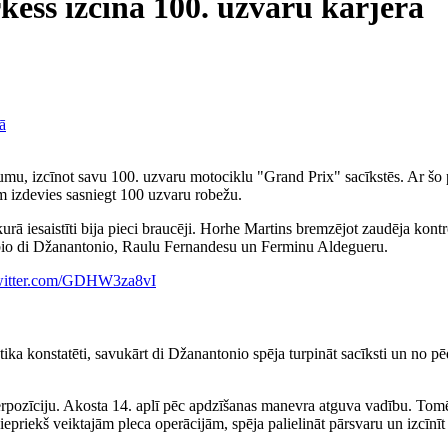
kess izcīna 100. uzvaru karjerā
, izcīnot savu 100. uzvaru motociklu "Grand Prix" sacīkstēs. Ar šo 
m izdevies sasniegt 100 uzvaru robežu.
ā iesaistīti bija pieci braucēji. Horhe Martins bremzējot zaudēja kontro
abio di Džanantonio, Raulu Fernandesu un Ferminu Aldegueru.
twitter.com/GDHW3za8vI
ka konstatēti, savukārt di Džanantonio spēja turpināt sacīksti un no pēd
rpozīciju. Akosta 14. aplī pēc apdzīšanas manevra atguva vadību. Tomē
iepriekš veiktajām pleca operācijām, spēja palielināt pārsvaru un izcīnī