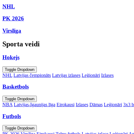
NHL
PK 2026
Virslīga
Sporta veidi
Hokejs
Toggle Dropdown
NHL
Latvijas čempionāts
Latvijas izlases
Leģionāri
Izlases
Basketbols
Toggle Dropdown
NBA
Latvijas-Igaunijas līga
Eirokausi
Izlases
Dāmas
Leģionāri
3x3 b
Futbols
Toggle Dropdown
PK 2026
Virslīga
Eirokausi
Telpu futbols
Latvijas izlase
Leģionāri
An