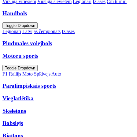
Virslīga vīriešiem
Virslīga sievietēm
Leģionāri
Izlases
Citi turnīri
Handbols
Toggle Dropdown
Leģionāri
Latvijas čempionāts
Izlases
Pludmales volejbols
Motoru sports
Toggle Dropdown
F1
Rallijs
Moto
Spīdvejs
Auto
Paralimpiskais sports
Vieglatlētika
Skeletons
Bobslejs
Biatlons