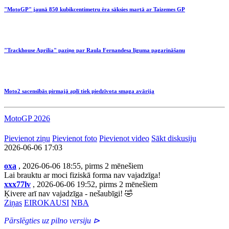
"MotoGP" jaunā 850 kubikcentimetru ēra sāksies martā ar Taizemes GP
"Trackhouse Aprilia" paziņo par Raula Fernandesa līguma pagarināšanu
Moto2 sacensībās pirmajā aplī tiek piedzīvota smaga avārija
MotoGP 2026
Pievienot ziņu
Pievienot foto
Pievienot video
Sākt diskusiju
2026-06-06 17:03
oxa
, 2026-06-06 18:55, pirms 2 mēnešiem
Lai brauktu ar moci fiziskā forma nav vajadzīga!
xxx77lv
, 2026-06-06 19:52, pirms 2 mēnešiem
Ķivere arī nav vajadzīga - nešaubīgi! 🤣
Ziņas
EIROKAUSI
NBA
Pārslēgties uz pilno versiju ⊳