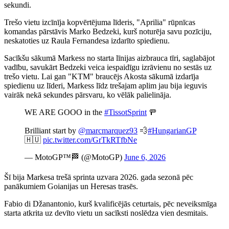
sekundi.
Trešo vietu izcīnīja kopvērtējuma līderis, "Aprilia" rūpnīcas
komandas pārstāvis Marko Bedzeki, kurš noturēja savu pozīciju,
neskatoties uz Raula Fernandesa izdarīto spiedienu.
Sacīkšu sākumā Markess no starta līnijas aizbrauca tīri, saglabājot
vadību, savukārt Bedzeki veica iespaidīgu izrāvienu no sestās uz
trešo vietu. Lai gan "KTM" braucējs Akosta sākumā izdarīja
spiedienu uz līderi, Markess līdz trešajam aplim jau bija ieguvis
vairāk nekā sekundes pārsvaru, ko vēlāk palielināja.
WE ARE GOOO in the
#TissotSprint
🚥
Brilliant start by
@marcmarquez93
💨
#HungarianGP
🇭🇺
pic.twitter.com/GrTkRTfbNe
— MotoGP™🏁 (@MotoGP)
June 6, 2026
Šī bija Markesa trešā sprinta uzvara 2026. gada sezonā pēc
panākumiem Goianijas un Heresas trasēs.
Fabio di Džanantonio, kurš kvalificējās ceturtais, pēc neveiksmīga
starta atkrita uz devīto vietu un sacīksti noslēdza vien desmitais.