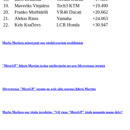
19.
Maveriks Vinjaless
Tech3 KTM
+19.490
20.
Franko Morbidelli
VR46 Ducati
+20.662
21.
Alekss Rinss
Yamaha
+24.063
22.
Kels Kračlovs
LCR Honda
+30.947
Marks Markess neizpratnē par piedzīvotajām problēmām
"MotoGP" līderis Martins izcīna pārliecinošu uzvaru Silverstonas sprintā
Silverstonas "MotoGP" posmu no
pole
sāks sezonas līderis Martins
Marks Markess par titula izredzēm: "Vēl viens "MotoGP" tituls nemainīs manu dzīvi"