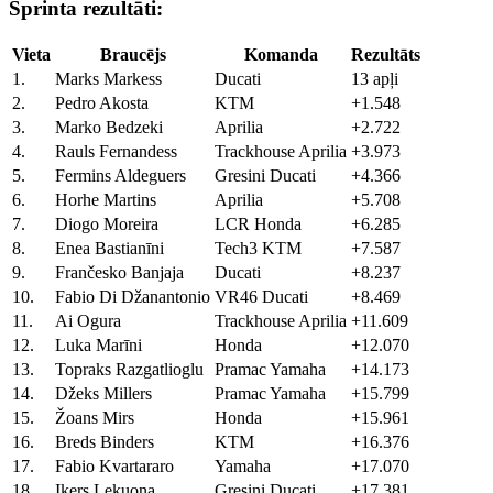
Sprinta rezultāti:
Vieta
Braucējs
Komanda
Rezultāts
1.
Marks Markess
Ducati
13 apļi
2.
Pedro Akosta
KTM
+1.548
3.
Marko Bedzeki
Aprilia
+2.722
4.
Rauls Fernandess
Trackhouse Aprilia
+3.973
5.
Fermins Aldeguers
Gresini Ducati
+4.366
6.
Horhe Martins
Aprilia
+5.708
7.
Diogo Moreira
LCR Honda
+6.285
8.
Enea Bastianīni
Tech3 KTM
+7.587
9.
Frančesko Banjaja
Ducati
+8.237
10.
Fabio Di Džanantonio
VR46 Ducati
+8.469
11.
Ai Ogura
Trackhouse Aprilia
+11.609
12.
Luka Marīni
Honda
+12.070
13.
Topraks Razgatlioglu
Pramac Yamaha
+14.173
14.
Džeks Millers
Pramac Yamaha
+15.799
15.
Žoans Mirs
Honda
+15.961
16.
Breds Binders
KTM
+16.376
17.
Fabio Kvartararo
Yamaha
+17.070
18.
Ikers Lekuona
Gresini Ducati
+17.381