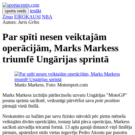
ienākt
sporta veids
Ziņas
EIROKAUSI
NBA
Autors:
Juris Grīns
Par spīti nesen veiktajām
operācijām, Marks Markess
triumfē Ungārijas sprintā
Marks Markess. Foto: Motorsport.com
Marks Markess izcīnījis pārliecinošu uzvaru Ungārijas "MotoGP"
posma sprinta sacīkstē, veiksmīgi pārvēršot savu
pole position
pirmajā vietā finišā.
Neskatoties uz bažām par savu fizisko stāvokli pēc pirms mēneša
veiktajām divām operācijām, tostarp labā pleca operācijas, Markess
sacīksti aizvadīja teicamā formā. 13 apļu garajā distancē viņš finišēja
pirmais, apsteidzot otrās vietas ieguvēju Pedro Akostu par pusotru