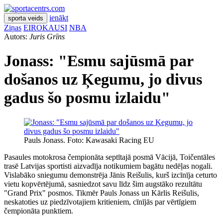
ienākt
sporta veids
Ziņas
EIROKAUSI
NBA
Autors:
Juris Grīns
Jonass: "Esmu sajūsmā par
došanos uz Ķegumu, jo divus
gadus šo posmu izlaidu"
Pauls Jonass. Foto: Kawasaki Racing EU
Pasaules motokrosa čempionāta septītajā posmā Vācijā, Toičentāles
trasē Latvijas sportisti aizvadīja notikumiem bagātu nedēļas nogali.
Vislabāko sniegumu demonstrēja Jānis Reišulis, kurš izcīnīja ceturto
vietu kopvērtējumā, sasniedzot savu līdz šim augstāko rezultātu
"Grand Prix" posmos. Tikmēr Pauls Jonass un Kārlis Reišulis,
neskatoties uz piedzīvotajiem kritieniem, cīnījās par vērtīgiem
čempionāta punktiem.