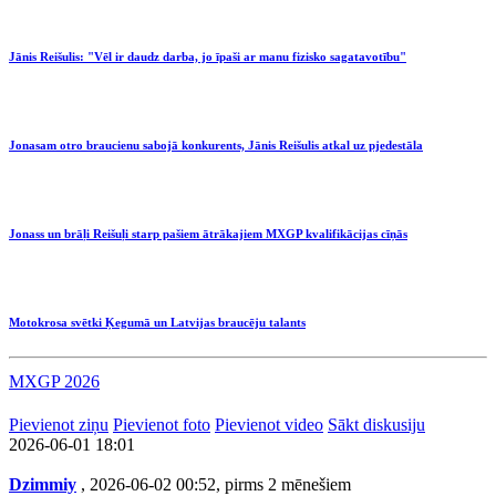
Jānis Reišulis: "Vēl ir daudz darba, jo īpaši ar manu fizisko sagatavotību"
Jonasam otro braucienu sabojā konkurents, Jānis Reišulis atkal uz pjedestāla
Jonass un brāļi Reišuļi starp pašiem ātrākajiem MXGP kvalifikācijas cīņās
Motokrosa svētki Ķegumā un Latvijas braucēju talants
MXGP 2026
Pievienot ziņu
Pievienot foto
Pievienot video
Sākt diskusiju
2026-06-01 18:01
Dzimmiy
, 2026-06-02 00:52, pirms 2 mēnešiem