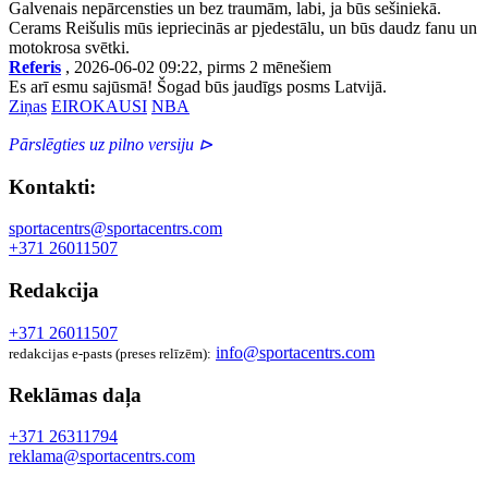
Galvenais nepārcensties un bez traumām, labi, ja būs sešiniekā.
Cerams Reišulis mūs iepriecinās ar pjedestālu, un būs daudz fanu un
motokrosa svētki.
Referis
, 2026-06-02 09:22, pirms 2 mēnešiem
Es arī esmu sajūsmā! Šogad būs jaudīgs posms Latvijā.
Ziņas
EIROKAUSI
NBA
Pārslēgties uz pilno versiju ⊳
Kontakti:
sportacentrs@sportacentrs.com
+371 26011507
Redakcija
+371 26011507
info@sportacentrs.com
redakcijas e-pasts (preses relīzēm):
Reklāmas daļa
+371 26311794
reklama@sportacentrs.com