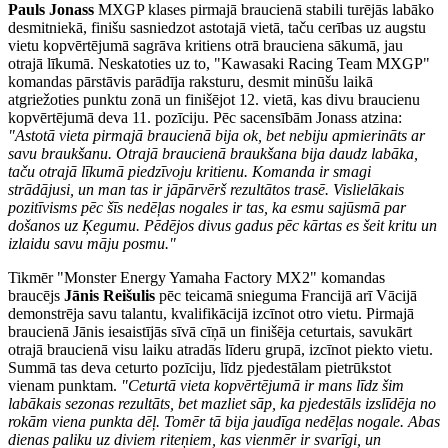
Pauls Jonass
MXGP klases pirmajā braucienā stabili turējās labāko
desmitniekā, finišu sasniedzot astotajā vietā, taču cerības uz augstu
vietu kopvērtējumā sagrāva kritiens otrā brauciena sākumā, jau
otrajā līkumā. Neskatoties uz to, "Kawasaki Racing Team MXGP"
komandas pārstāvis parādīja raksturu, desmit minūšu laikā
atgriežoties punktu zonā un finišējot 12. vietā, kas divu braucienu
kopvērtējumā deva 11. pozīciju. Pēc sacensībām Jonass atzina:
"Astotā vieta pirmajā braucienā bija
ok
, bet nebiju apmierināts ar
savu braukšanu. Otrajā braucienā braukšana bija daudz labāka,
taču otrajā līkumā piedzīvoju kritienu. Komanda ir smagi
strādājusi, un man tas ir jāpārvērš rezultātos trasē. Vislielākais
pozitīvisms pēc šīs nedēļas nogales ir tas, ka esmu sajūsmā par
došanos uz Ķegumu. Pēdējos divus gadus pēc kārtas es šeit kritu un
izlaidu savu māju posmu."
Tikmēr "Monster Energy Yamaha Factory MX2" komandas
braucējs
Jānis Reišulis
pēc teicamā snieguma Francijā arī Vācijā
demonstrēja savu talantu, kvalifikācijā izcīnot otro vietu. Pirmajā
braucienā Jānis iesaistījās sīvā cīņā un finišēja ceturtais, savukārt
otrajā braucienā visu laiku atradās līderu grupā, izcīnot piekto vietu.
Summā tas deva ceturto pozīciju, līdz pjedestālam pietrūkstot
vienam punktam.
"Ceturtā vieta kopvērtējumā ir mans līdz šim
labākais sezonas rezultāts, bet mazliet sāp, ka pjedestāls izslīdēja no
rokām viena punkta dēļ. Tomēr tā bija jaudīga nedēļas nogale. Abas
dienas paliku uz diviem riteņiem, kas vienmēr ir svarīgi, un