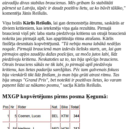
aizvadīju divus stabilus braucienus. Mēs gribam šo stabilitāti
pārnest uz Latviju, tāpēc ir daudz pozitīvu lietu, uz ko būvēt tālāko,"
komentēja Jānis Reišulis.
Viņa brālis
Kārlis Reišulis
, lai gan demonstrēja ātrumu, saskārās ar
diviem kritieniem, kas ietekmēja viņa gala rezultātu. Pirmajā
braucienā viņš pēc laba starta piedzīvoja kritienu un otrajā braucienā
nokrita jau pirmajā aplī, kas apgrūtināja ritma atrašanu. Kārlis
finišēja desmitais kopvērtējumā.
"Tā nebija mana labākā nedēļas
nogale. Pirmajā braucienā man izdevās lielisks starts, un, lai gan
pirmajos apļos zaudēju dažas pozīcijas, uz moča jutos labi, līdz
piedzīvoju kritienu. Neskatoties uz to, tas bija spēcīgs brauciens.
Otrais brauciens sākās ne tik labi, jo pirmajā aplī piedzīvoju
kritienu, kas lietas padarīja sarežģītas. Pēc tam galvenais fokuss
bija vienkārši tikt līdz finišam, jo man bija grūti atrast ritmu. Tas
bija smags "Grand Prix", bet noteikti ir pozitīvas lietas, ko varam
paņemt līdzi uz nākamo posmu,"
sacīja Kārlis Reišulis.
MXGP kopvērtējums pirms posma Ķegumā: