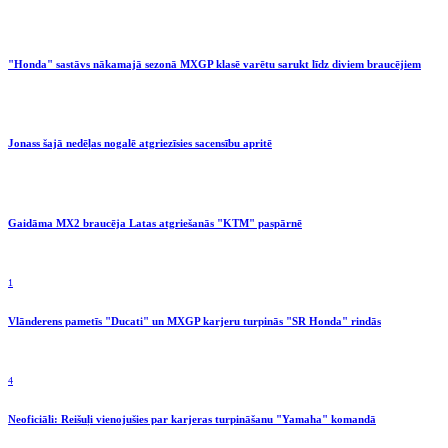
"Honda" sastāvs nākamajā sezonā MXGP klasē varētu sarukt līdz diviem braucējiem
Jonass šajā nedēļas nogalē atgriezīsies sacensību apritē
Gaidāma MX2 braucēja Latas atgriešanās "KTM" paspārnē
1
Vlānderens pametīs "Ducati" un MXGP karjeru turpinās "SR Honda" rindās
4
Neoficiāli: Reišuļi vienojušies par karjeras turpināšanu "Yamaha" komandā