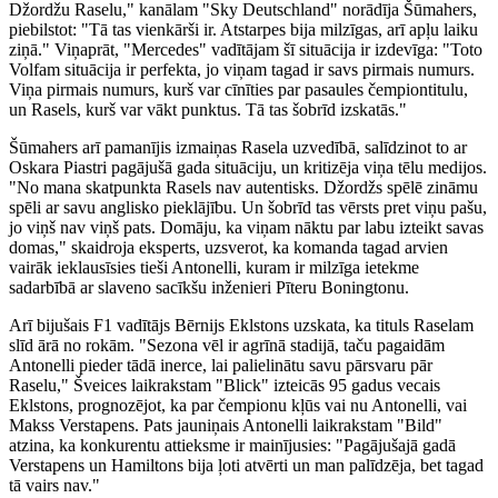
Džordžu Raselu," kanālam "Sky Deutschland" norādīja Šūmahers,
piebilstot: "Tā tas vienkārši ir. Atstarpes bija milzīgas, arī apļu laiku
ziņā." Viņaprāt, "Mercedes" vadītājam šī situācija ir izdevīga: "Toto
Volfam situācija ir perfekta, jo viņam tagad ir savs pirmais numurs.
Viņa pirmais numurs, kurš var cīnīties par pasaules čempiontitulu,
un Rasels, kurš var vākt punktus. Tā tas šobrīd izskatās."
Šūmahers arī pamanījis izmaiņas Rasela uzvedībā, salīdzinot to ar
Oskara Piastri pagājušā gada situāciju, un kritizēja viņa tēlu medijos.
"No mana skatpunkta Rasels nav autentisks. Džordžs spēlē zināmu
spēli ar savu anglisko pieklājību. Un šobrīd tas vērsts pret viņu pašu,
jo viņš nav viņš pats. Domāju, ka viņam nāktu par labu izteikt savas
domas," skaidroja eksperts, uzsverot, ka komanda tagad arvien
vairāk ieklausīsies tieši Antonelli, kuram ir milzīga ietekme
sadarbībā ar slaveno sacīkšu inženieri Pīteru Boningtonu.
Arī bijušais F1 vadītājs Bērnijs Eklstons uzskata, ka tituls Raselam
slīd ārā no rokām. "Sezona vēl ir agrīnā stadijā, taču pagaidām
Antonelli pieder tādā inerce, lai palielinātu savu pārsvaru pār
Raselu," Šveices laikrakstam "Blick" izteicās 95 gadus vecais
Eklstons, prognozējot, ka par čempionu kļūs vai nu Antonelli, vai
Makss Verstapens. Pats jauniņais Antonelli laikrakstam "Bild"
atzina, ka konkurentu attieksme ir mainījusies: "Pagājušajā gadā
Verstapens un Hamiltons bija ļoti atvērti un man palīdzēja, bet tagad
tā vairs nav."