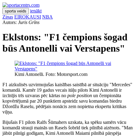
ienākt
sporta veids
Ziņas
EIROKAUSI
NBA
Autors:
Juris Grīns
Eklstons: "F1 čempions šogad
būs Antonelli vai Verstapens"
Kimi Antonelli. Foto: Motorsport.com
F1 aizkulisēs uzvirmojušas kaislības saistībā ar situāciju "Mercedes"
komandā. Kamēr 19 gadus vecais itāļu pilots Kimi Antonelli ir
izcīnījis trīs uzvaras pēc kārtas no
pole position
un čempionāta
kopvērtējumā par 20 punktiem apsteidz savu komandas biedru
Džordžu Raselu, pēdējais nonācis zem nopietna ekspertu kritikas
viļņa.
Bijušais F1 pilots Ralfs Šūmahers uzskata, ka spēku samērs vācu
komandā strauji mainās un Rasels šobrīd tiek pilnībā aizēnots. "Man
jābūt pilnīgi godīgam, Kimi Antonelli Maiami pilnībā pārspēja