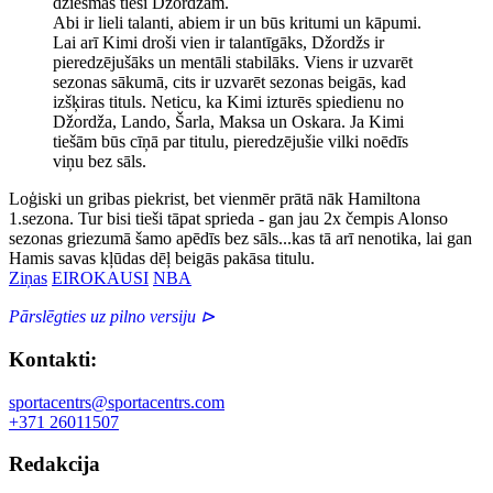
dziesmas tieši Džordžam.
Abi ir lieli talanti, abiem ir un būs kritumi un kāpumi.
Lai arī Kimi droši vien ir talantīgāks, Džordžs ir
pieredzējušāks un mentāli stabilāks. Viens ir uzvarēt
sezonas sākumā, cits ir uzvarēt sezonas beigās, kad
izšķiras tituls. Neticu, ka Kimi izturēs spiedienu no
Džordža, Lando, Šarla, Maksa un Oskara. Ja Kimi
tiešām būs cīņā par titulu, pieredzējušie vilki noēdīs
viņu bez sāls.
Loģiski un gribas piekrist, bet vienmēr prātā nāk Hamiltona
1.sezona. Tur bisi tieši tāpat sprieda - gan jau 2x čempis Alonso
sezonas griezumā šamo apēdīs bez sāls...kas tā arī nenotika, lai gan
Hamis savas kļūdas dēļ beigās pakāsa titulu.
Ziņas
EIROKAUSI
NBA
Pārslēgties uz pilno versiju ⊳
Kontakti:
sportacentrs@sportacentrs.com
+371 26011507
Redakcija