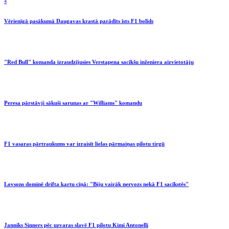
4
Vērienīgā pasākumā Daugavas krastā parādīts īsts F1 bolīds
"Red Bull" komanda izraudzījusies Verstapena sacīkšu inženiera aizvietotāju
Peresa pārstāvji sākuši sarunas ar "Williams" komandu
F1 vasaras pārtraukums var izraisīt lielas pārmaiņas pilotu tirgū
Lovsons dominē drifta kartu cīņā: "Biju vairāk nervozs nekā F1 sacīkstēs"
Janniks Sinners pēc uzvaras slavē F1 pilotu Kimi Antonelli