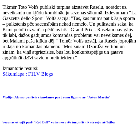
Tikmēr Toto Volfs publiski turpina aizstāvēt Raselu, norādot uz
neveiksmju un kļūdu kombināciju sezonas sākumā. Izdevumam "La
Gazzetta dello Sport" Volfs sacīja: "Tas, kas mums patīk šajā sportā
– pulkstenis pēc sacensībām nekad nemelo. Un pulkstenis saka, ka
Kimi pelnīti uzvarēja pēdējos trīs "Grand Prix". Raselam nav gājis
tik labi, dažos gadījumos komandas problēmu vai neveiksmes dēļ,
bet Maiami paša kļūdu dēļ." Tomēr Volfs uzstāj, ka Rasels joprojām
ir daļa no komandas plāniem: "Mēs zinām Džordža vērtību un
zinām, ka viņš atgriezīsies, būs ļoti konkurētspējīgs un gatavs
apgrūtināt dzīvi saviem pretiniekiem."
Izmantotie resursi:
Sākumlapa : F1LV Blogs
Medijs: Alonso panācis vienošanos par jaunu līgumu ar "Aston Martin"
Sezonas otrajā pusē "Red Bull" vairs nevarēs turpināt tik strauju attīstību