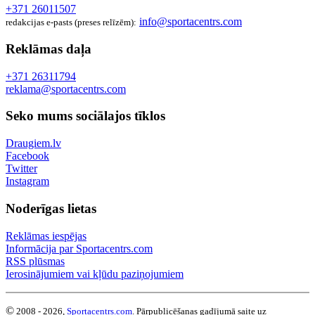
+371 26011507
info@sportacentrs.com
redakcijas e-pasts (preses relīzēm):
Reklāmas daļa
+371 26311794
reklama@sportacentrs.com
Seko mums sociālajos tīklos
Draugiem.lv
Facebook
Twitter
Instagram
Noderīgas lietas
Reklāmas iespējas
Informācija par Sportacentrs.com
RSS plūsmas
Ierosinājumiem vai kļūdu paziņojumiem
©
2008 - 2026,
Sportacentrs.com
. Pārpublicēšanas gadījumā saite uz